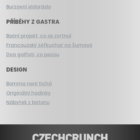
Burzovní eldorádo
PŘÍBĚHY Z GASTRA
Boční projekt, co se zvrtnul
Francouzský šéfkuchař na Šumavě
Dva golfisti, co pečou
DESIGN
Bomma není tichá
Originální hodinky
Nábytek z betonu