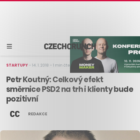
STARTUPY
–
14. 1. 2018
–
1 min čtení
Petr Koutný: Celkový efekt
směrnice PSD2 na trh i klienty bude
pozitivní
REDAKCE