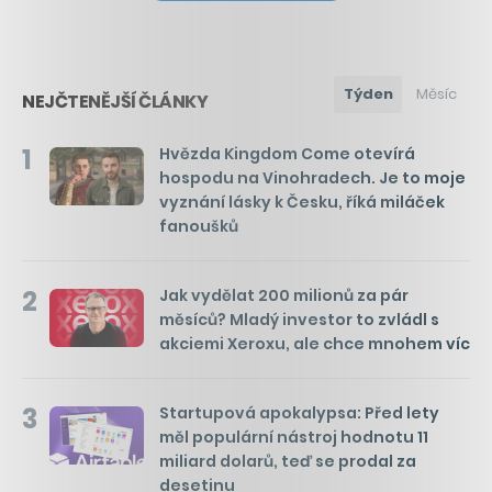
Týden
Měsíc
NEJČTENĚJŠÍ ČLÁNKY
1
Hvězda Kingdom Come otevírá
hospodu na Vinohradech. Je to moje
vyznání lásky k Česku, říká miláček
fanoušků
2
Jak vydělat 200 milionů za pár
měsíců? Mladý investor to zvládl s
akciemi Xeroxu, ale chce mnohem víc
3
Startupová apokalypsa: Před lety
měl populární nástroj hodnotu 11
miliard dolarů, teď se prodal za
desetinu