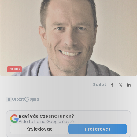
INSIDER
Sdílet
Uložit
0
0
Zobrazit
komentáře
Baví vás CzechCrunch?
Vídejte ho na Googlu častěji.
Sledovat
Preferovat