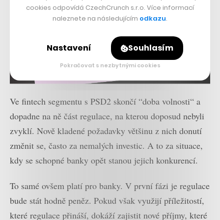
cookies odpovídá CzechCrunch s.r.o. Více informací
naleznete na následujícím
odkazu
.
Nastavení
Souhlasím
Pokračovat s nezbytnými cookies
Ve fintech segmentu s PSD2 skončí “doba volnosti“ a
dopadne na ně část regulace, na kterou doposud nebyli
zvyklí. Nově kladené požadavky většinu z nich donutí
změnit se, často za nemalých investic. A to za situace,
kdy se schopné banky opět stanou jejich konkurencí.
To samé ovšem platí pro banky. V první fázi je regulace
bude stát hodně peněz. Pokud však využijí příležitostí,
které regulace přináší, dokáží zajistit nové příjmy, které