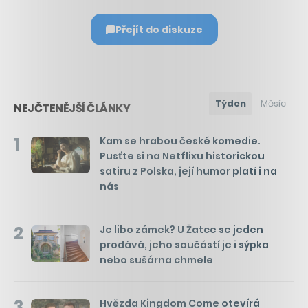
Přejít do diskuze
Týden
Měsíc
NEJČTENĚJŠÍ ČLÁNKY
1
Kam se hrabou české komedie.
Pusťte si na Netflixu historickou
satiru z Polska, její humor platí i na
nás
2
Je libo zámek? U Žatce se jeden
prodává, jeho součástí je i sýpka
nebo sušárna chmele
3
Hvězda Kingdom Come otevírá