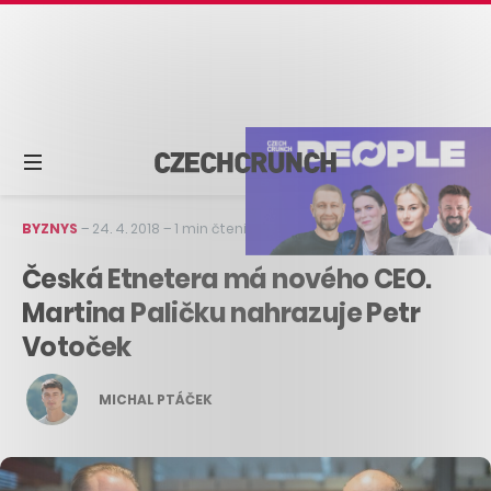
BYZNYS
–
24. 4. 2018
–
1 min čtení
Česká Etnetera má nového CEO.
Martina Paličku nahrazuje Petr
Votoček
MICHAL PTÁČEK