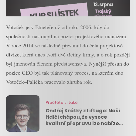
Votoček je v Etneteře už od roku 2006, kdy do
společnosti nastoupil na pozici projektového manažera.
V roce 2014
se následně
přesunul do čela projektové
divize, která dnes tvoří dvě třetiny firmy, a o rok později
byl jmenován členem představenstva. Nynější přesun do
pozice CEO byl tak plánovaný proces, na kterém duo
Votoček–Palička pracovalo zhruba rok.
Přečtěte si také
Ondřej Krátký z Liftago: Naši
řidiči chápou, že vysoce
kvalitní přepravu lze nabízet i
v mezích zákona