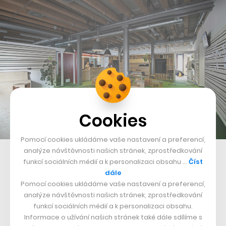
Cookies
Pomocí cookies ukládáme vaše nastavení a preferencí,
analýze návštěvnosti našich stránek, zprostředkování
Kanceláře Etnetery v pražských Holešovicích
funkcí sociálních médií a k personalizaci obsahu …
Číst
dále
Etnetera společně s dalšími osmi firmami jako například
Pomocí cookies ukládáme vaše nastavení a preferencí,
VRgineers
vyvíjející brýle pro virtuální realitu spadá
analýze návštěvnosti našich stránek, zprostředkování
funkcí sociálních médií a k personalizaci obsahu.
pod skupinu Etnetera Group. Ta předloni dosáhla na
Informace o užívání našich stránek také dále sdílíme s
celkový obrat ve výši 426 milionů Kč při provozním