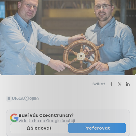
Sdílet
Uložit
0
0
Zobrazit
komentáře
Baví vás CzechCrunch?
Vídejte ho na Googlu častěji.
Sledovat
Preferovat