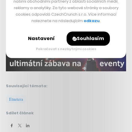
našimi obchodními partnery z oblasti sociálních médií,
zisku 48 milionů Kč.
reklamy a analytiky. Za tyto webové stránky a soubory
cookies odpovídá CzechCrunch s.r.o. Více informací
naleznete na následujícím
odkazu
.
Nepřehlédněte:
Nastavení
Souhlasím
Pokračovat s nezbytnými cookies
Související témata:
Etnetera
Sdílet článek