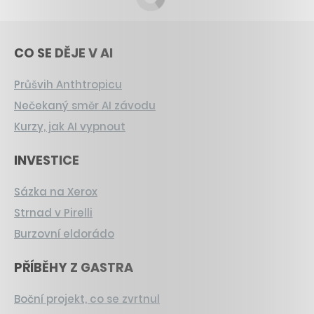
CO SE DĚJE V AI
Průšvih Anthtropicu
Nečekaný směr AI závodu
Kurzy, jak AI vypnout
INVESTICE
Sázka na Xerox
Strnad v Pirelli
Burzovní eldorádo
PŘÍBĚHY Z GASTRA
Boční projekt, co se zvrtnul