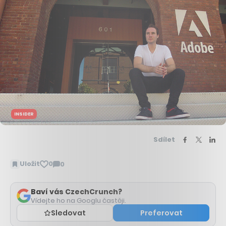
INSIDER
Sdílet
Uložit
0
0
Zobrazit
komentáře
Baví vás CzechCrunch?
Vídejte ho na Googlu častěji.
Sledovat
Preferovat