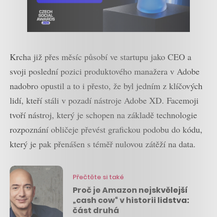
Krcha již přes měsíc působí ve startupu jako CEO a
svoji poslední pozici produktového manažera v Adobe
nadobro opustil a to i přesto, že byl jedním z klíčových
lidí, kteří stáli v pozadí nástroje Adobe XD. Facemoji
tvoří nástroj, který je schopen na základě technologie
rozpoznání obličeje převést grafickou podobu do kódu,
který je pak přenášen s téměř nulovou zátěží na data.
Přečtěte si také
Proč je Amazon nejskvělejší
„cash cow“ v historii lidstva:
část druhá