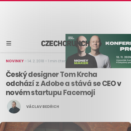
NOVINKY
–
14. 2. 2018
–
1 min čtení
Český designer Tom Krcha
odchází z Adobe a stává se CEO v
novém startupu Facemoji
VÁCLAV BEDŘICH