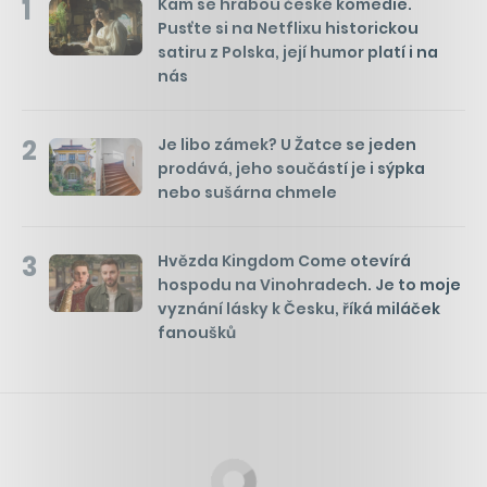
1
Kam se hrabou české komedie.
Pusťte si na Netflixu historickou
satiru z Polska, její humor platí i na
nás
2
Je libo zámek? U Žatce se jeden
prodává, jeho součástí je i sýpka
nebo sušárna chmele
3
Hvězda Kingdom Come otevírá
hospodu na Vinohradech. Je to moje
vyznání lásky k Česku, říká miláček
fanoušků