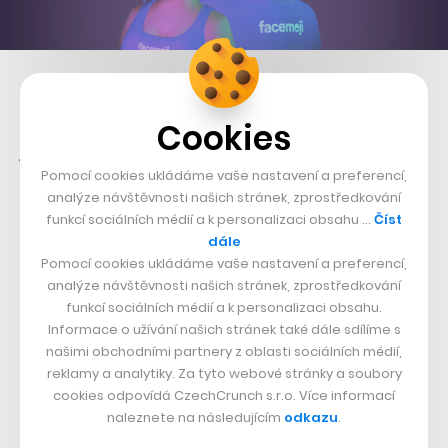
Startup se mimo jiné dostal také do posledního kola
akcelerátoru visioncamp, ve kterém získá
Cookies
jedenáctitýdenní akcelerační program v prostředí
Pomocí cookies ukládáme vaše nastavení a preferencí,
newyorského betaworks, 200 tisíc dolarů, kredit na
analýze návštěvnosti našich stránek, zprostředkování
různé služby a samozřejmě také podporu mentorů.
funkcí sociálních médií a k personalizaci obsahu …
Číst
Facemoji má za sebou i úvodní kolo investic, o kterém
dále
Pomocí cookies ukládáme vaše nastavení a preferencí,
budeme informovat již brzy.
analýze návštěvnosti našich stránek, zprostředkování
funkcí sociálních médií a k personalizaci obsahu.
Nepřehlédněte:
Informace o užívání našich stránek také dále sdílíme s
našimi obchodními partnery z oblasti sociálních médií,
reklamy a analytiky. Za tyto webové stránky a soubory
cookies odpovídá CzechCrunch s.r.o. Více informací
naleznete na následujícím
odkazu
.