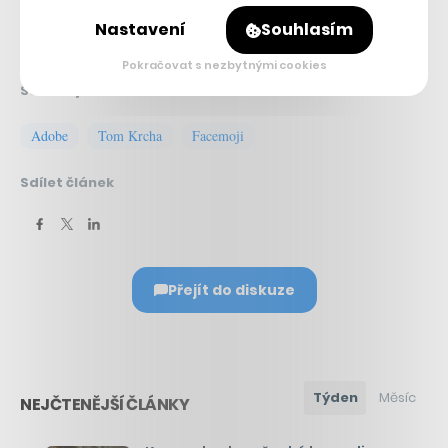
Nastavení
Souhlasím
Pokračovat s nezbytnými cookies
Související témata:
Adobe
Tom Krcha
Facemoji
Sdílet článek
Přejít do diskuze
Týden
Měsíc
NEJČTENĚJŠÍ ČLÁNKY