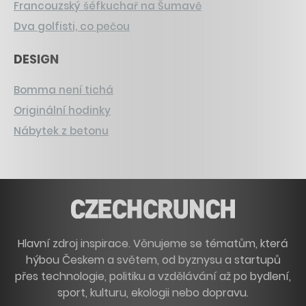
Francouzský šéfkuchař na Šumavě
Dva golfisti, co pečou
DESIGN
Bomma není tichá
Originální hodinky
Nábytek z betonu
Hlavní zdroj inspirace. Věnujeme se tématům, která
hýbou Českem a světem, od byznysu a startupů
přes technologie, politiku a vzdělávání až po bydlení,
sport, kulturu, ekologii nebo dopravu.