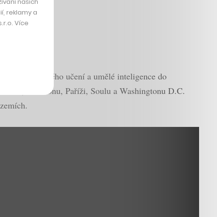
ívání našich
í, reklamy a
r.o. Více
principů strojového učení a umělé inteligence do
terdamu, Houstonu, Paříži, Soulu a Washingtonu D.C.
 zemích.