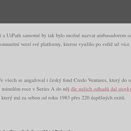
orii a UiPath samotné by tak bylo možné nazvat ambasadorem c
munitní verzí své platformy, kterou využilo po světě už více ne
e všech se angažoval i český fond Credo Ventures, který do st
Jen minulém roce v Series A do něj
dle našich odhadů dal stovky
s, který má za sebou od roku 1983 přes 220 úspěšných exitů.