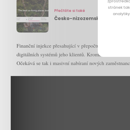
zprostředko
stránek tak
Přečtěte si také
analytik
Česko-nizozemský pár spustil
Finanční injekce přesahující v přepočtu tři miliardy 
digitálních systémů jeho klientů. Kromě toho se rozš
Očekává se tak i masivní nabíraní nových zaměstnanců