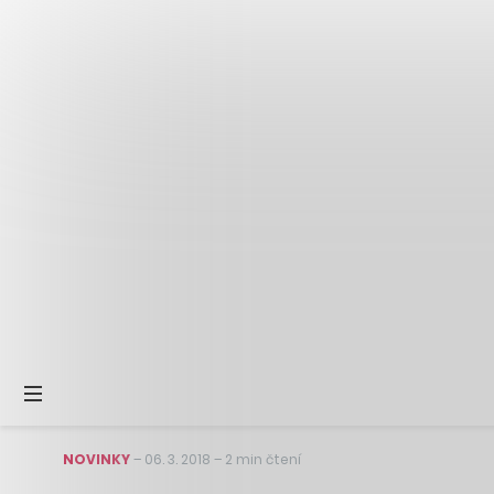
NOVINKY
–
06. 3. 2018
–
2 min čtení