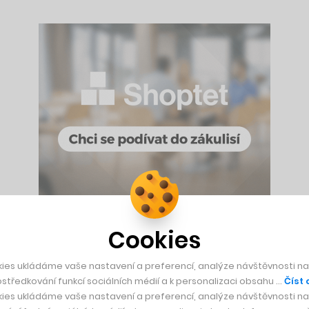
Cookies
tuitivním produktem, který v IT systémech firem automatizuje
ies ukládáme vaše nastavení a preferencí, analýze návštěvnosti naš
ce vyskočil počet klientů ze stovky na 700 a výsledkem byl 
středkování funkcí sociálních médií a k personalizaci obsahu …
Číst 
ies ukládáme vaše nastavení a preferencí, analýze návštěvnosti naš