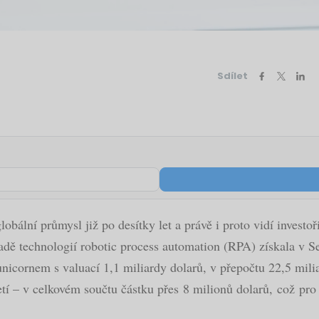
Sdílet
lobální průmysl již po desítky let a právě i proto vidí investo
adě technologií robotic process automation (RPA) získala v S
unicornem s valuací 1,1 miliardy dolarů, v přepočtu 22,5 milia
etí – v celkovém součtu částku přes 8 milionů dolarů, což pro 