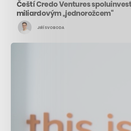
Čeští Credo Ventures spoluinvesto
miliardovým „jednorožcem“
JIŘÍ SVOBODA