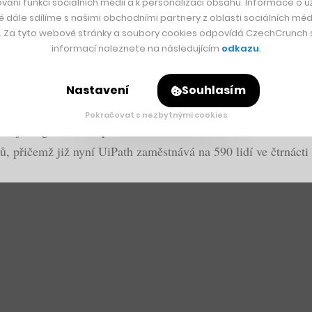
vání funkcí sociálních médií a k personalizaci obsahu. Informace o už
é dále sdílíme s našimi obchodními partnery z oblasti sociálních médi
y. Za tyto webové stránky a soubory cookies odpovídá CzechCrunch s.
 „Airbnb“ pro digitální nomády
informací naleznete na následujícím
odkazu
.
Nastavení
Souhlasím
korun bude podle představitelů UiPath sloužit k implementaci 
Pokračovat s nezbytnými cookies
íří i jeho globální síť poboček – nově tak UiPath bude v Ams
, přičemž již nyní UiPath zaměstnává na 590 lidí ve čtrnácti