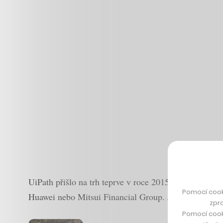
UiPath přišlo na trh teprve v roce 2015 a se svým in
Pomocí cook
Huawei nebo Mitsui Financial Group. Jen v minulém ro
zpro
Pomocí cook