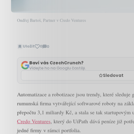
Ondřej Bartoš, Partner v Credo Ventures
Uložit
0
0
Zobrazit
komentáře
Baví vás CzechCrunch?
Vídejte ho na Googlu častěji.
Sledovat
Automatizace a robotizace jsou trendy, které sleduje g
rumunská firma vytvářející softwarové roboty na zákl
přepočtu 3,1 miliardy Kč, a stala se tak startupovým 
Credo Ventures
, který do UiPath dává peníze již potř
jedné firmy v rámci portfolia.