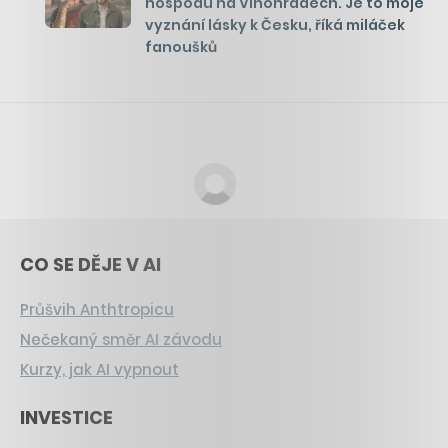
hospodu na Vinohradech. Je to moje
vyznání lásky k Česku, říká miláček
fanoušků
CO SE DĚJE V AI
Průšvih Anthtropicu
Nečekaný směr AI závodu
Kurzy, jak AI vypnout
INVESTICE