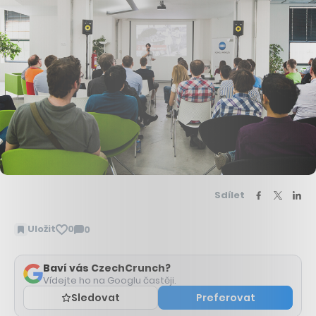
Sdílet
Uložit
0
0
Zobrazit
komentáře
Baví vás CzechCrunch?
Vídejte ho na Googlu častěji.
Sledovat
Preferovat