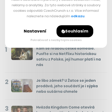
reklamy a analytiky. Za tyto webové stránky a soubory
Přejít do diskuze
cookies odpovídá CzechCrunch s.r.o. Více informací
naleznete na následujícím
odkazu
.
Nastavení
Souhlasím
Týden
Měsíc
NEJČTENĚJŠÍ ČLÁNKY
Pokračovat s nezbytnými cookies
1
Kam se hrabou české komedie.
Pusťte si na Netflixu historickou
satiru z Polska, její humor platí i na
nás
2
Je libo zámek? U Žatce se jeden
prodává, jeho součástí je i sýpka
nebo sušárna chmele
3
Hvězda Kingdom Come otevírá