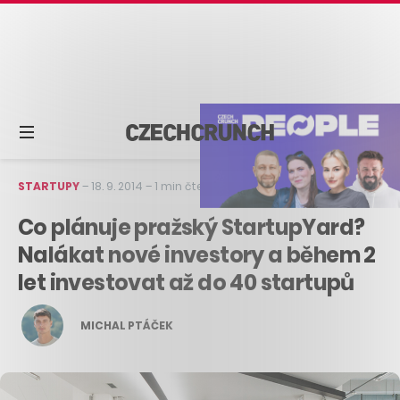
STARTUPY
–
18. 9. 2014
–
1 min čtení
Co plánuje pražský StartupYard?
Nalákat nové investory a během 2
let investovat až do 40 startupů
MICHAL PTÁČEK