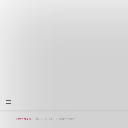
BYZNYS
–
09. 7. 2019
–
2 min čtení