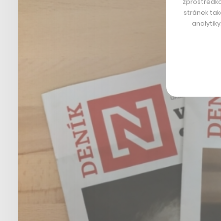
zprostředko
stránek tak
analytik