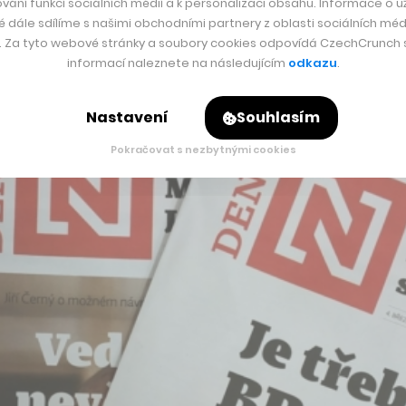
vání funkcí sociálních médií a k personalizaci obsahu. Informace o už
é dále sdílíme s našimi obchodními partnery z oblasti sociálních médi
y. Za tyto webové stránky a soubory cookies odpovídá CzechCrunch s.
informací naleznete na následujícím
odkazu
.
Nastavení
Souhlasím
Pokračovat s nezbytnými cookies