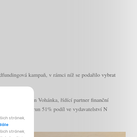
dfundingová kampaň, v rámci níž se podařilo vybrat
Solutions Martin Vohánka, řídící partner finanční
tky milionů korun 51% podíl ve vydavatelství N
ich stránek,
dále
ich stránek,