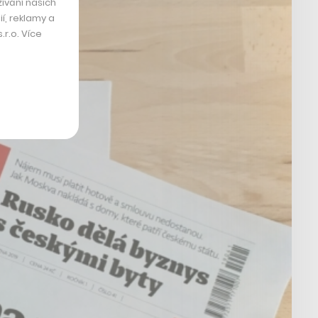
ívání našich
í, reklamy a
r.o. Více