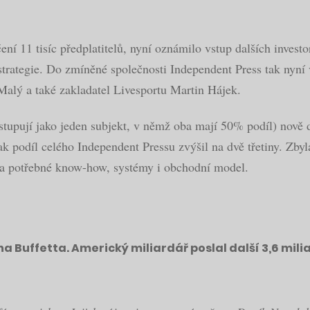
ní 11 tisíc předplatitelů, nyní oznámilo vstup dalších invest
rategie. Do zmíněné společnosti Independent Press tak nyní v
 Malý a také zakladatel Livesportu Martin Hájek.
tupují jako jeden subjekt, v němž oba mají 50% podíl) nově d
 podíl celého Independent Pressu zvýšil na dvě třetiny. Zbylá
la potřebné know-how, systémy i obchodní model.
a Buffetta. Americký miliardář poslal další 3,6 mil