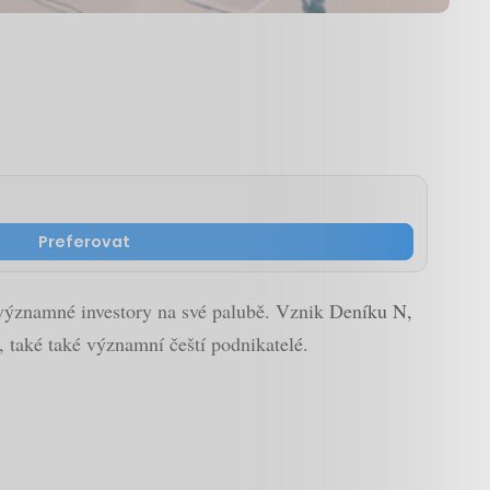
Preferovat
í významné investory na své palubě. Vznik Deníku N,
 také také významní čeští podnikatelé.