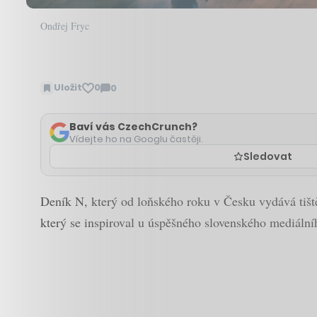
Ondřej Fryc
Uložit
0
0
Zobrazit
komentáře
Baví vás CzechCrunch?
Vídejte ho na Googlu častěji.
Sledovat
Deník N, který od loňského roku v Česku vydává tiště
který se inspiroval u úspěšného slovenského mediální