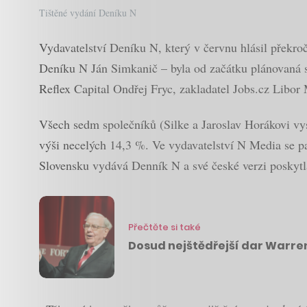
Tištěné vydání Deníku N
Vydavatelství Deníku N, který v červnu hlásil překroče
Deníku N Ján Simkanič – byla od začátku plánovaná st
Reflex Capital Ondřej Fryc, zakladatel Jobs.cz Libor
Všech sedm společníků (Silke a Jaroslav Horákovi vys
výši necelých 14,3 %. Ve vydavatelství N Media se pak
Slovensku vydává Denník N a své české verzi poskyt
Přečtěte si také
Dosud nejštědřejší dar Warren