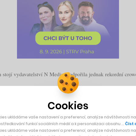
stojí vydavatelství N Media, podpořila jednak rekordní crow
batros Silke a Jaroslav Horákovi, zakladatel W.A.G. Payment 
Cookies
pobočky KPMG Jan Žůrek. Tato pětice původně získala za desí
Press.
ies ukládáme vaše nastavení a preferencí, analýze návštěvnosti naš
středkování funkcí sociálních médií a k personalizaci obsahu …
Číst 
ies ukládáme vaše nastavení a preferencí, analýze návštěvnosti naš