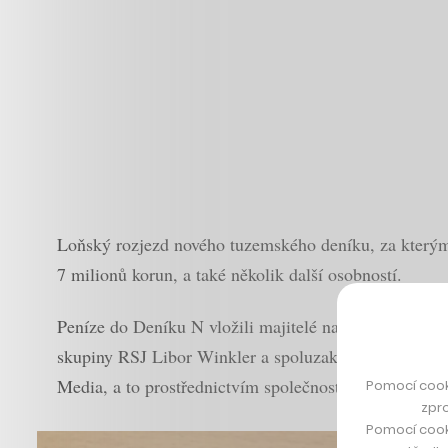
Loňský rozjezd nového tuzemského deníku, za kterým 
7 milionů korun, a také několik další osobností.
Peníze do Deníku N vložili majitelé nakladatelství Al
skupiny RSJ Libor Winkler a spoluzakladatel české 
Media, a to prostřednictvím společnosti Independent 
Pomocí cook
zpro
Pomocí cook