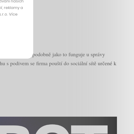
ívání našich
í, reklamy a
r.o. Více
ookovým účtem, podobně jako to funguje u správy
u s podivem se firma pouští do sociální sítě určené k