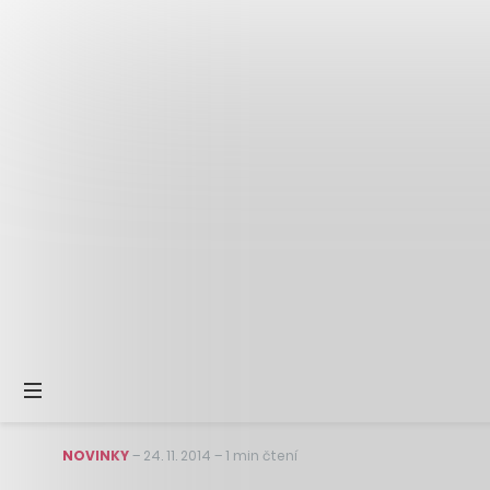
NOVINKY
–
24. 11. 2014
–
1 min čtení