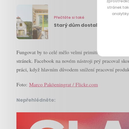
zprostředko
stránek tak
analytik
Přečtěte si také
Starý dům dostal nový interié
Fungovat by to celé mělo velmi primitivně a dost do
stránek. Facebook na novém nástroji prý pracoval sko
práci, když hlavním důvodem snížení pracovní produk
Foto:
Marco Paköeningrat / Flickr.com
Nepřehlédněte: