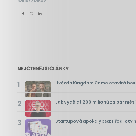
Sdílet článek
NEJČTENĚJŠÍ ČLÁNKY
1
Hvězda Kingdom Come otevírá hospo
2
Jak vydělat 200 milionů za pár měs
3
Startupová apokalypsa: Před lety mě