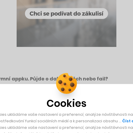
ní appku. Půjde o další úspěch nebo fail?
Cookies
 a bez reklam, aby si Zuckerberg a spol. dokázali lépe udržet
ies ukládáme vaše nastavení a preferencí, analýze návštěvnosti naš
acebook se tak bude snažit konkurovat službě Lync od Microso
středkování funkcí sociálních médií a k personalizaci obsahu …
Číst 
ies ukládáme vaše nastavení a preferencí, analýze návštěvnosti naš