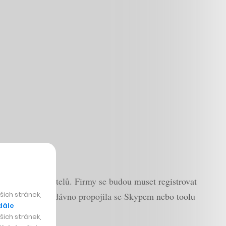
 základnu uživatelů. Firmy se budou muset registrovat
ich stránek,
ftu, která se nedávno propojila se Skypem nebo toolu
dále
ich stránek,