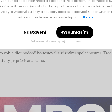
vání funkcí sociálních médií a k personalizaci obsahu. Informace o už
é dále sdílíme s našimi obchodními partnery z oblasti sociálních médi
y. Za tyto webové stránky a soubory cookies odpovídá CzechCrunch s.
informací naleznete na následujícím
odkazu
.
r. Kuchyně se propojila se zahradou
Nastavení
Souhlasím
Pokračovat s nezbytnými cookies
bře bude spousta informací propojená přímo s hlavním Faceb
ro rok a dlouhodobě ho testoval s různými společnostmi. Troch
tivity je právě ona sama.