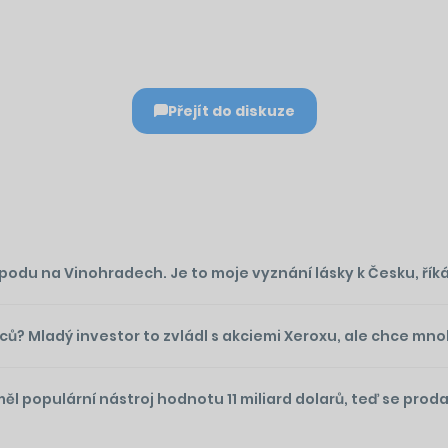
Přejít do diskuze
du na Vinohradech. Je to moje vyznání lásky k Česku, řík
íců? Mladý investor to zvládl s akciemi Xeroxu, ale chce mn
l populární nástroj hodnotu 11 miliard dolarů, teď se proda