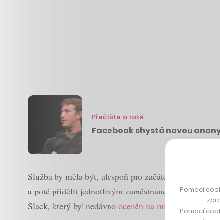
Přečtěte si také
Facebook chystá novou anonym
Služba by měla být, alespoň pro začátek zcela zdarma
Pomocí cook
a poté přidělit jednotlivým zaměstnancům přístup. F
zpro
Slack, který byl nedávno
oceněn na miliardu dolarů
.
Pomocí cook