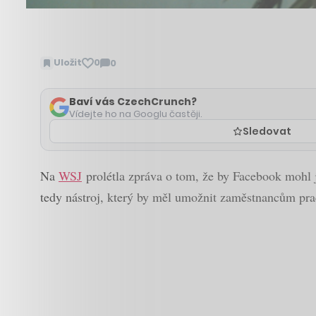
Uložit
0
0
Zobrazit
komentáře
Baví vás CzechCrunch?
Vídejte ho na Googlu častěji.
Sledovat
Na
WSJ
prolétla zpráva o tom, že by Facebook mohl j
tedy nástroj, který by měl umožnit zaměstnancům praco