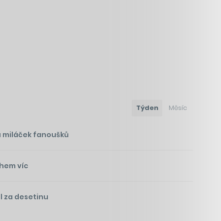
Týden
Měsíc
á miláček fanoušků
ohem víc
l za desetinu