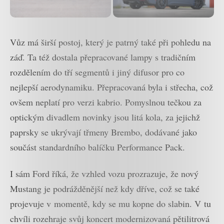
Vůz má širší postoj, který je patrný také při pohledu na
záď. Ta též dostala přepracované lampy s tradičním
rozdělením do tří segmentů i jiný difusor pro co
nejlepší aerodynamiku. Přepracovaná byla i střecha, což
ovšem neplatí pro verzi kabrio. Pomyslnou tečkou za
optickým divadlem novinky jsou litá kola, za jejichž
paprsky se ukrývají třmeny Brembo, dodávané jako
součást standardního balíčku Performance Pack.
I sám Ford říká, že vzhled vozu prozrazuje, že nový
Mustang je podrážděnější než kdy dříve, což se také
projevuje v momentě, kdy se mu kopne do slabin. V tu
chvíli rozehraje svůj koncert modernizovaná pětilitrová