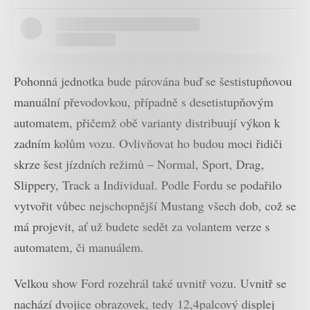
Pohonná jednotka bude párována buď se šestistupňovou
manuální převodovkou, případně s desetistupňovým
automatem, přičemž obě varianty distribuují výkon k
zadním kolům vozu. Ovlivňovat ho budou moci řidiči
skrze šest jízdních režimů – Normal, Sport, Drag,
Slippery, Track a Individual. Podle Fordu se podařilo
vytvořit vůbec nejschopnější Mustang všech dob, což se
má projevit, ať už budete sedět za volantem verze s
automatem, či manuálem.
Velkou show Ford rozehrál také uvnitř vozu. Uvnitř se
nachází dvojice obrazovek, tedy 12,4palcový displej