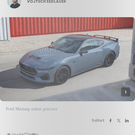
VOJTĚCH SEDLÁČEK
Ford Mustang sedmé generace
Sdílet
Uložit
0