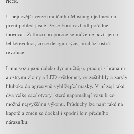
říček.
U nejnovější verze tradičního Mustangu je hned na
první pohled jasné, že se Ford rozhodl pořádně
inovovat. Zatímco proporčně se můžeme bavit jen o
lehké evoluci, co se designu týče, přichází ostrá
revoluce.
Linie vozu jsou daleko dynamičtější, pracují s hranami
a ostrými zlomy a LED světlomety se zeštíhlily a zaryly
hluboko do agresivně vyhlížející masky. V ní zejí také
dva velké sací otvory, které napomáhají vozu k co
možná nejvyššímu výkonu. Průduchy lze najít také na
kapotě a změn se dočkal i spodní lem předního
nárazníku.