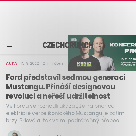
AUTA
–
15. 9. 2022
–
2 min čtení
Ford představil sedmou generaci
Mustangu. Přináší designovou
revoluci a neřeší udržitelnost
Ve Fordu se rozhodli ukázat, že na příchod
elektrické verze ikonického Mustangu je zatím
brzy. Přicválal tak velmi podrážděný hřebec.