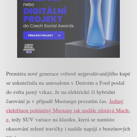
Premiéra nové generace světově nejprodávanějšího kupé
se uskutečnila na autosalonu v Detroitu a Ford poslal
do světa jasný vzkaz, že na elektrické či hybridní
čarování je v případě Mustangu prozatím čas.
Jediný
elektřinou poháněný Mustang tak nadále zůstává Mach-
e
, tedy SUV variace na klasiku, která se namísto
okusování zelené travičky i nadále napájí z benzínových