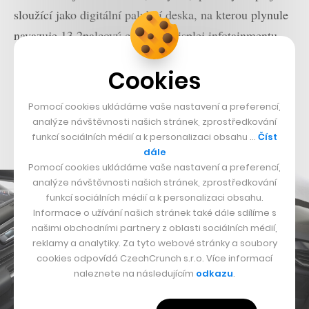
sloužící jako digitální palubní deska, na kterou plynule
navazuje 13,2palcový centrální displej infotainmentu.
Obě obrazovky nabízí maximální míru individualizace.
Cookies
Ostatně novinka má být tím nejdigitálnějším
Mustangem všech dob, za což svým životem zaplatila
Pomocí cookies ukládáme vaše nastavení a preferencí,
téměř veškerá fyzická tlačítka, skrze která lze ovládat
analýze návštěvnosti našich stránek, zprostředkování
funkcí sociálních médií a k personalizaci obsahu …
Číst
snad jen rádio či klimatizaci.
dále
Pomocí cookies ukládáme vaše nastavení a preferencí,
analýze návštěvnosti našich stránek, zprostředkování
funkcí sociálních médií a k personalizaci obsahu.
Informace o užívání našich stránek také dále sdílíme s
našimi obchodními partnery z oblasti sociálních médií,
reklamy a analytiky. Za tyto webové stránky a soubory
cookies odpovídá CzechCrunch s.r.o. Více informací
naleznete na následujícím
odkazu
.