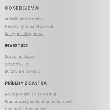
CO SE DĚJE V AI
Průšvih Anthtropicu
Nečekaný směr AI závodu
Kurzy, jak AI vypnout
INVESTICE
Sázka na Xerox
Strnad v Pirelli
Burzovní eldorádo
PŘÍBĚHY Z GASTRA
Boční projekt, co se zvrtnul
Francouzský šéfkuchař na Šumavě
Dva golfisti, co pečou