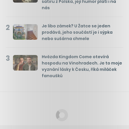
satiru z Polska, její humor platí i na
nás
2
Je libo zámek? U Žatce se jeden
prodává, jeho součástí je i sýpka
nebo sušárna chmele
3
Hvězda Kingdom Come otevírá
hospodu na Vinohradech. Je to moje
vyznání lásky k Česku, říká miláček
fanoušků