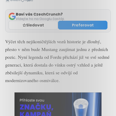
0
Zobrazit
komentáře
Baví vás CzechCrunch?
Vídejte ho na Googlu častěji.
Sledovat
Preferovat
Výčet těch nejikoničtějších vozů historie je dlouhý,
přesto v něm bude Mustang zaujímat jednu z předních
pozic. Nyní legenda od Fordu přichází již ve své sedmé
generaci, která dostala do vínku ostrý vzhled a ještě
zběsilejší dynamiku, která se odvíjí od
modernizovaného osmiválce.