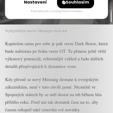
Nastavení
Souhlasím
Pokračovat s nezbytnými cookies
Nejdigitálnější interiér Mustangu všech dob
Kapitolou sama pro sebe je pak verze Dark Horse, která
bude nabízena po boku verze GT. Ta přinese ještě větší
výkonový potenciál, robustnější vzhled a řadu dalších
detailů přispívajících k dynamice vozu.
Kdy přesně se nový Mustang dostane k evropským
zákazníkům, není v tuto chvíli jasné. Nicméně ve
Spojených státech by se měl dostat na trh během léta
příštího roku. Ford má tak dostatek času na to, aby
časem odtajnil také cenovku své novinky.