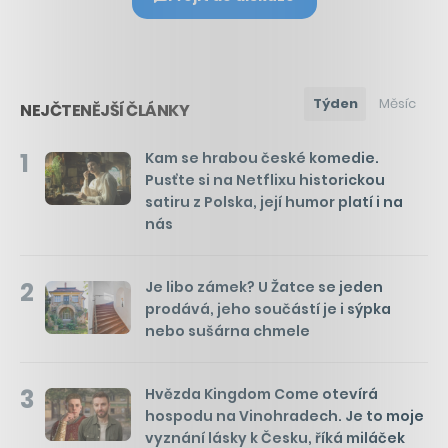
Týden
Měsíc
NEJČTENĚJŠÍ ČLÁNKY
1
Kam se hrabou české komedie.
Pusťte si na Netflixu historickou
satiru z Polska, její humor platí i na
nás
2
Je libo zámek? U Žatce se jeden
prodává, jeho součástí je i sýpka
nebo sušárna chmele
3
Hvězda Kingdom Come otevírá
hospodu na Vinohradech. Je to moje
vyznání lásky k Česku, říká miláček