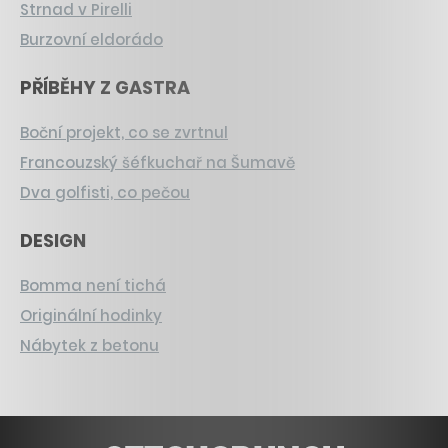
Strnad v Pirelli
Burzovní eldorádo
PŘÍBĚHY Z GASTRA
Boční projekt, co se zvrtnul
Francouzský šéfkuchař na Šumavě
Dva golfisti, co pečou
DESIGN
Bomma není tichá
Originální hodinky
Nábytek z betonu