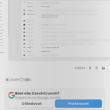
Sdílet
Uložit
0
0
Zobrazit
komentáře
Baví vás CzechCrunch?
Vídejte ho na Googlu častěji.
Sledovat
Preferovat