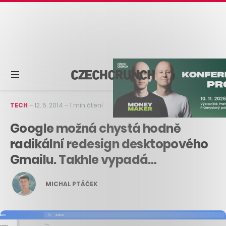
TECH
–
12. 5. 2014
–
1 min čtení
Google možná chystá hodně
radikální redesign desktopového
Gmailu. Takhle vypadá…
MICHAL PTÁČEK