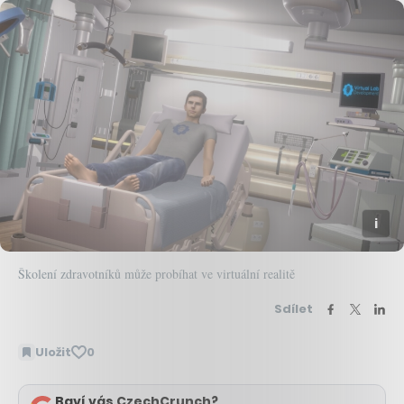
Školení zdravotníků může probíhat ve virtuální realitě
Sdílet
Uložit
0
Baví vás CzechCrunch?