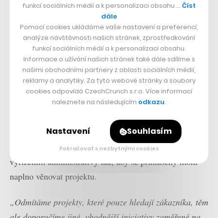
funkcí sociálních médií a k personalizaci obsahu …
Číst
dále
Přečtěte si také
Pomocí cookies ukládáme vaše nastavení a preferencí,
Jsme v nich vážně dobří.
analýze návštěvnosti našich stránek, zprostředkování
Česko se může stát v
funkcí sociálních médií a k personalizaci obsahu.
nanotechnologiích světovou
Informace o užívání našich stránek také dále sdílíme s
velmocí, říká nanoexpert Jiří
našimi obchodními partnery z oblasti sociálních médií,
Kůs
reklamy a analytiky. Za tyto webové stránky a soubory
Projekty, které v rámci hackathonu dostanu zelenou, se
cookies odpovídá CzechCrunch s.r.o. Více informací
naleznete na následujícím
odkazu
.
následně spojí se zástupci týmu Spojujeme Česko a
pomohou jim zajistit například výpočetní kapacity,
Nastavení
Souhlasím
poradenství, finanční podporu nebo propojení se
zástupci dalších firem i státu. Zároveň pomůžou s
Pokračovat s nezbytnými cookies
vyřízením administrativy tak, aby se přihlášený mohl
naplno věnovat projektu.
„Odmítáme projekty, které pouze hledají zákazníka, těm
ale doporučíme jiné, vhodnější iniciativy zaměřené na