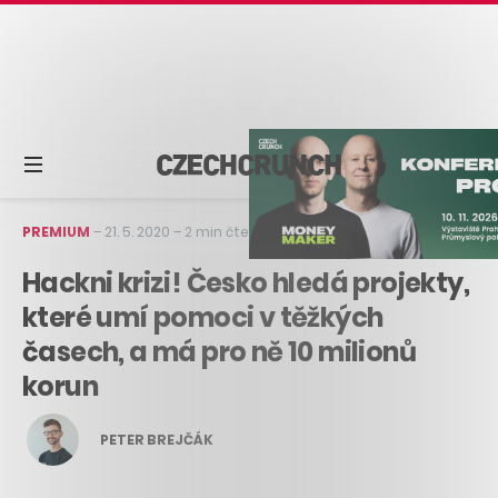
PREMIUM
–
21. 5. 2020
–
2 min čtení
Hackni krizi! Česko hledá projekty,
které umí pomoci v těžkých
časech, a má pro ně 10 milionů
korun
PETER BREJČÁK