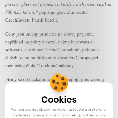
porota vybere pět projektů a každý z nich ocení částkou
700 tisíc korun,“
popisuje generální ředitel
CzechInvestu Patrik Reichl.
Ceny jsou určeny primárně na rozvoj projektů,
například na pokrytí mezd, nákup hardwaru či
softwaru, certifikací, licencí, pronájmů, právních
služeb, ochranu duševního vlastnictví, propagaci,
mentoring či další obdobné náklady.
Firmy se do hackathonu mohou zapojit přes webový
formulář, přihlášky pak do 48 hodin vyhodnocuje
porota složená z expertů, akademické sféry či státní
Cookies
správy s přímým napojením na ústřední krizový štáb
Pomocí cookies ukládáme vaše nastavení a preferencí,
mapující priority a potřeby státu.
analýze návštěvnosti našich stránek, zprostředkování