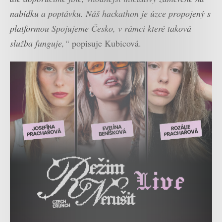
nabídku a poptávku. Náš hackathon je úzce propojený s
platformou Spojujeme Česko, v rámci které taková
služba funguje,“
popisuje Kubicová.