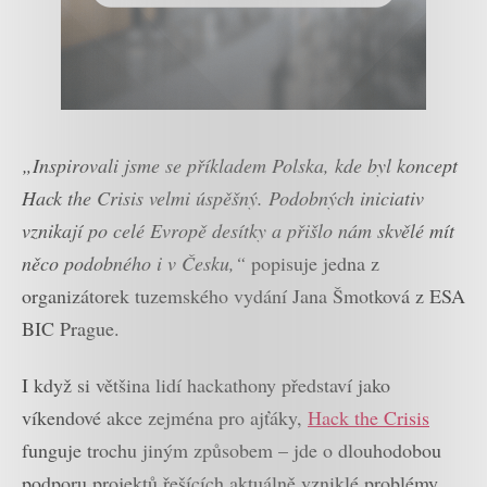
„Inspirovali jsme se příkladem Polska, kde byl koncept
Hack the Crisis velmi úspěšný. Podobných iniciativ
vznikají po celé Evropě desítky a přišlo nám skvělé mít
něco podobného i v Česku,“
popisuje jedna z
organizátorek tuzemského vydání Jana Šmotková z ESA
BIC Prague.
I když si většina lidí hackathony představí jako
víkendové akce zejména pro ajťáky,
Hack the Crisis
funguje trochu jiným způsobem – jde o dlouhodobou
podporu projektů řešících aktuálně vzniklé problémy