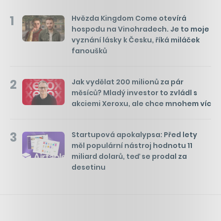
1
Hvězda Kingdom Come otevírá
hospodu na Vinohradech. Je to moje
vyznání lásky k Česku, říká miláček
fanoušků
2
Jak vydělat 200 milionů za pár
měsíců? Mladý investor to zvládl s
akciemi Xeroxu, ale chce mnohem víc
3
Startupová apokalypsa: Před lety
měl populární nástroj hodnotu 11
miliard dolarů, teď se prodal za
desetinu