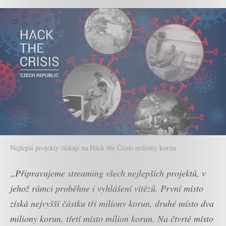
Nejlepší projekty získají na Hack the Crisis miliony korun
„Připravujeme streaming všech nejlepších projektů, v
jehož rámci proběhne i vyhlášení vítězů. První místo
získá nejvyšší částku tři miliony korun, druhé místo dva
miliony korun, třetí místo milion korun. Na čtvrté místo