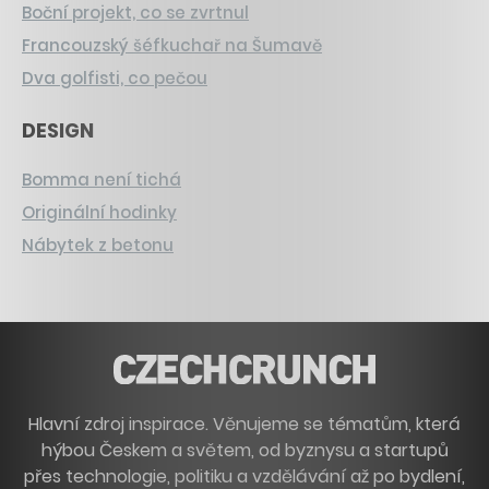
Boční projekt, co se zvrtnul
Francouzský šéfkuchař na Šumavě
Dva golfisti, co pečou
DESIGN
Bomma není tichá
Originální hodinky
Nábytek z betonu
Hlavní zdroj inspirace. Věnujeme se tématům, která
hýbou Českem a světem, od byznysu a startupů
přes technologie, politiku a vzdělávání až po bydlení,