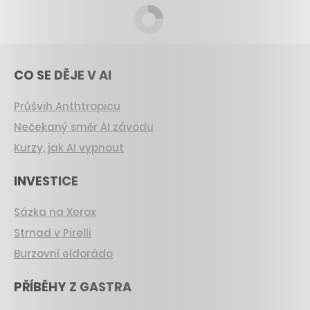
CO SE DĚJE V AI
Průšvih Anthtropicu
Nečekaný směr AI závodu
Kurzy, jak AI vypnout
INVESTICE
Sázka na Xerox
Strnad v Pirelli
Burzovní eldorádo
PŘÍBĚHY Z GASTRA