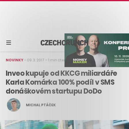
NOVINKY
–
09. 3. 2017
–
1 min čtení
Inveo kupuje od KKCG miliardáře
Karla Komárka 100% podíl v SMS
donáškovém startupu DoDo
MICHAL PTÁČEK