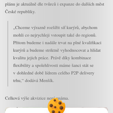
plánu je aktuálně dle tvůrců i expanze do dalších měst
České republiky.
„Chceme výrazně rozšířit síť kurýrů, abychom
mohli co nejrychleji vstoupit také do regionů.
Přitom budeme i nadále trvat na plné kvalifikaci
kurýrů a budeme striktně vyhodnocovat a hlídat
kvalitu jejich práce. Právě díky kombinace
flexibility a spolehlivosti máme šanci stát se
v dohledné době lídrem celého P2P delivery
trhu,“ dodává Menšík.
Celková výše akvizice není známa.