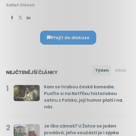
Sdílet článek
Přejít do diskuze
Týden
Měsíc
NEJČTENĚJŠÍ ČLÁNKY
1
Kam se hrabou české komedie.
Pusťte si na Netflixu historickou
satiru z Polska, její humor platí i na
nás
2
Je libo zámek? U Žatce se jeden
prodává, jeho součástí je i sýpka