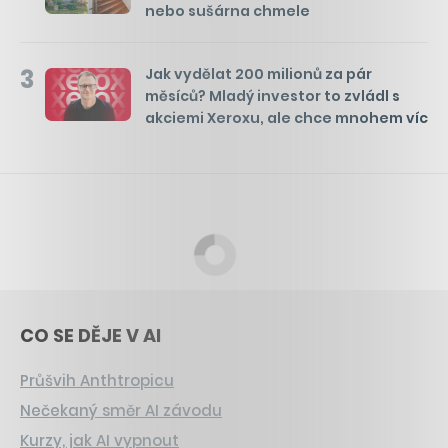
nebo sušárna chmele
3
Jak vydělat 200 milionů za pár
měsíců? Mladý investor to zvládl s
akciemi Xeroxu, ale chce mnohem víc
CO SE DĚJE V AI
Průšvih Anthtropicu
Nečekaný směr AI závodu
Kurzy, jak AI vypnout