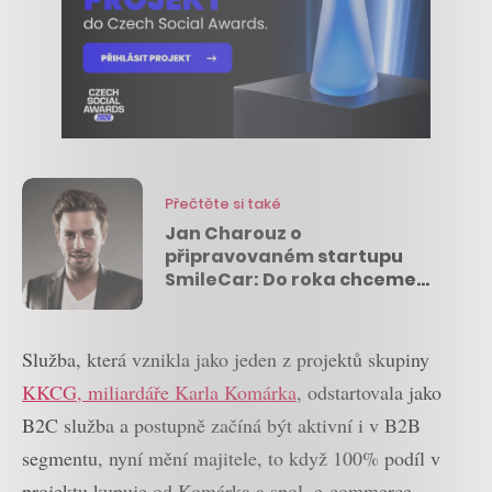
Přečtěte si také
Jan Charouz o
připravovaném startupu
SmileCar: Do roka chceme
být největší carsharing v
Česku
Služba, která vznikla jako jeden z projektů skupiny
KKCG, miliardáře Karla Komárka
, odstartovala jako
B2C služba a postupně začíná být aktivní i v B2B
segmentu, nyní mění majitele, to když 100% podíl v
projektu kupuje od Komárka a spol. e-commerce