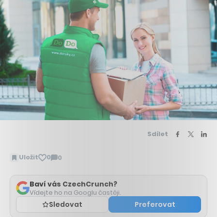
Sdílet
Uložit
0
0
Zobrazit
komentáře
Baví vás CzechCrunch?
Vídejte ho na Googlu častěji.
Sledovat
Preferovat