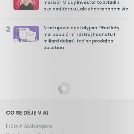
měsíců? Mladý investor to zvládl s
akciemi Xeroxu, ale chce mnohem víc
3
Startupová apokalypsa: Před lety
měl populární nástroj hodnotu 11
miliard dolarů, teď se prodal za
desetinu
CO SE DĚJE V AI
Průšvih Anthtropicu