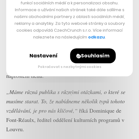
funkcí sociálních médií a k personalizaci obsahu.
Umění v moderní době
Informace o užívání našich stránek také dále sdílíme s
našimi obchodními partnery z oblasti sociálních médií,
Byť je tento zážitek profilován hlavně jako doplněk pro
reklamy a analytiky. Za tyto webové stránky a soubory
výstavu na počest Da Vinciho, Louvre jej vnímá
cookies odpovídá CzechCrunch s.r.o. Více informací
naleznete na následujícím
odkazu
.
mnohem komplexněji. Bere to jako nutný posun vstříc
moderním technologiím, které dokáží umění jako takové
Nastavení
Souhlasím
více přiblížit mladším generacím, které si zkrátka
nemusí potrpět na standardním postáváním u obrazů v
Pokračovat s nezbytnými cookies
naprostém tichu.
„Máme různá publika s různými otázkami, o které se
musíme starat. To, že nabídneme několik typů tohoto
vzdělávání, je pro nás klíčové,“
říká Dominique de
Font-Réaulx, ředitel oddělení kulturních programů v
Louvru.