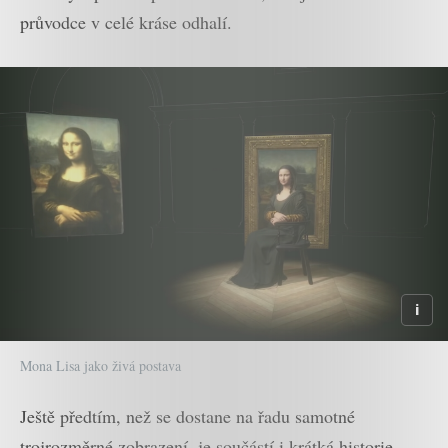
průvodce v celé kráse odhalí.
Mona Lisa jako živá postava
Ještě předtím, než se dostane na řadu samotné
trojrozměrné zobrazení, je součástí i krátká historie