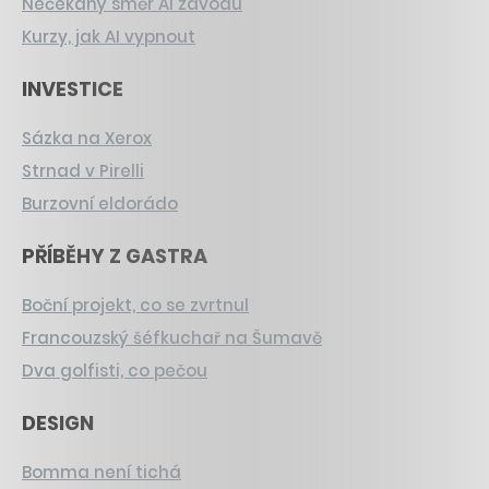
Nečekaný směr AI závodu
Kurzy, jak AI vypnout
INVESTICE
Sázka na Xerox
Strnad v Pirelli
Burzovní eldorádo
PŘÍBĚHY Z GASTRA
Boční projekt, co se zvrtnul
Francouzský šéfkuchař na Šumavě
Dva golfisti, co pečou
DESIGN
Bomma není tichá