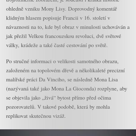
ohledně vzniku Mony Lisy. Doprovodný komentář
klidným hlasem popisuje Francii v 16. století v
návaznosti na to, kde byl obraz v minulosti uchováván a
jak přežil Velkou francouzskou revoluci, dvě světové
války, krádeže a také časté cestování po světě.
Po stručné informaci o velikosti samotného obrazu,
založeném na topolovém dřevě a několikaleté precizní
malířské práci Da Vinciho, se následně Mona Lisa
(nazývaná také jako Mona La Gioconda) rozplyne, aby
se objevila jako „živá“ bytost přímo před očima
pozorovatelů. V takové podobě, která by mohla
replikovat skutečnou vizáž.