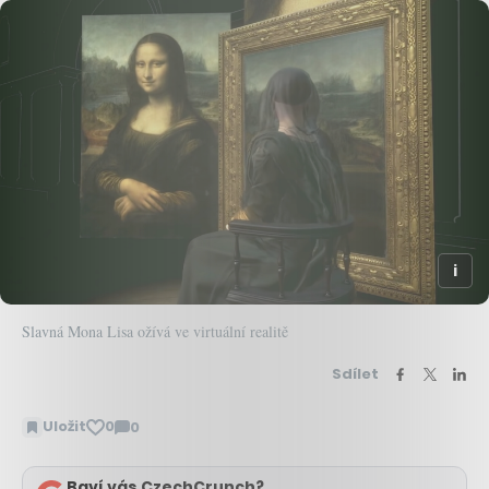
Slavná Mona Lisa ožívá ve virtuální realitě
Sdílet
Uložit
0
0
Zobrazit
komentáře
Baví vás CzechCrunch?