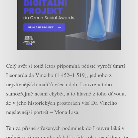
Celý svět si totiž letos připomíná pětisté výročí úmrtí
Leonarda da Vinciho (1 452–1 519), jednoho z
nejvlivnějších malířů všech dob. Louvre u toho
samozřejmě nesmí chybět, a to hlavně z toho důvodu,
že v jeho historických prostorách visí Da Vinciho
nejslavnější portrét – Mona Lisa.
Ten za přísně střežených podmínek do Louvru láká v
průměru až osm milionů lidí každý rok a není divu, že