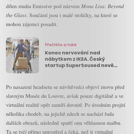
dílen studia Emissive pod názvem
Mona Lisa: Beyond
the Glass
. Součástí jsou i malé stoličky, na které se
mohou zájemci posadit.
Přečtěte si také
Konec nervování nad
nábytkem z IKEA. Český
startup SuperSoused nově
pomůže smontovat i švédské
kuchyně
Po nasazení headsetu se návštěvníci objeví znovu před
slavným Musée du Louvre, avšak pouze digitálně a ve
virtuální realitě opět zamíří dovnitř. Po úvodním projití
několika chodeb, na jejichž zdech se nachází řada
dalších obrazů, následně spatří onu věhlasnou malbu.
Ta se tyčí přímo uprostřed a čeká, než ji virtuální