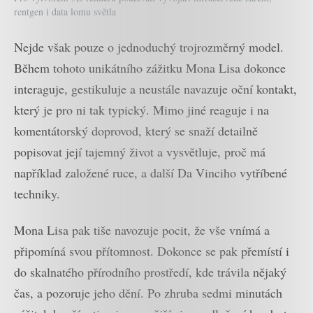
rentgen i data lomu světla
Nejde však pouze o jednoduchý trojrozměrný model.
Během tohoto unikátního zážitku Mona Lisa dokonce
interaguje, gestikuluje a neustále navazuje oční kontakt,
který je pro ni tak typický. Mimo jiné reaguje i na
komentátorský doprovod, který se snaží detailně
popisovat její tajemný život a vysvětluje, proč má
například založené ruce, a další Da Vinciho vytříbené
techniky.
Mona Lisa pak tiše navozuje pocit, že vše vnímá a
připomíná svou přítomnost. Dokonce se pak přemístí i
do skalnatého přírodního prostředí, kde trávila nějaký
čas, a pozoruje jeho dění. Po zhruba sedmi minutách