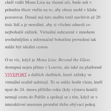
chtěl vidět Monu Lisu na vlastní oči, bude mít v
průměru třicet vteřin na to, aby obraz mohl v klidu
pozorovat. Denně má tuto malbu totiž navštívit až 20
tisíc lidí a je nereálné, aby si všichni odnesli co
nejbohatší zážitek. Virtuální nahrazení v mnohem
uvolněnějším a informačně bohatším provedení tak
může být ideální cestou.
O to víc, když je
Mona Lisa: Beyond the Glass
dostupná nejen přímo v Louvru, ale také na platformě
VIVEPORT
a dalších službách, které zážitky ve
virtuální realitě nabízejí. To se může hodit všem, kteří
nyní do 24. února příštího roku (kdy výstava končí)
nemají cestu do Paříže a spokojí se s tím, když se v
interaktivní muzeum promění třeba obývací pokoj.