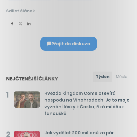
Sdílet článek
Přejít do diskuze
Týden
Měsíc
NEJČTENĚJŠÍ ČLÁNKY
1
Hvězda Kingdom Come otevírá
hospodu na Vinohradech. Je to moje
vyznání lásky k Česku, říká miláček
fanoušků
2
Jak vydělat 200 milionů za pár