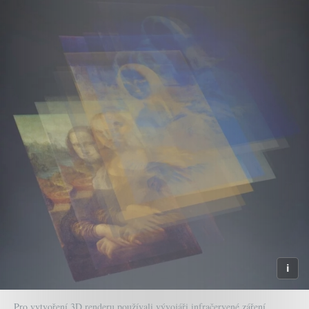
Pro vytvoření 3D renderu používali vývojáři infračervené záření,