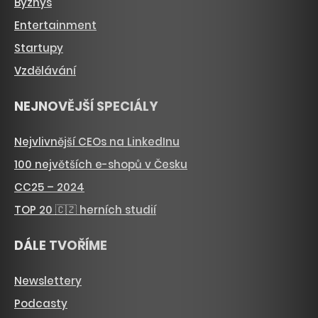
Byznys
Entertainment
Startupy
Vzdělávání
NEJNOVĚJŠÍ SPECIÁLY
Nejvlivnější CEOs na LinkedInu
100 největších e-shopů v Česku
CC25 – 2024
TOP 20 🇨🇿 herních studií
DÁLE TVOŘÍME
Newslettery
Podcasty