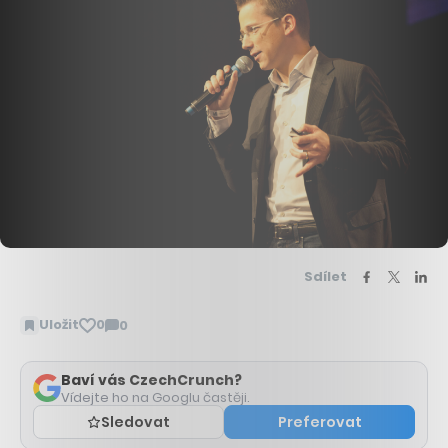
Sdílet
Uložit
0
0
Zobrazit
komentáře
Baví vás CzechCrunch?
Vídejte ho na Googlu častěji.
Sledovat
Preferovat