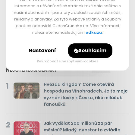
Sdílet článek
Informace o užívání našich stránek také dále sdílíme s
našimi obchodními partnery z oblasti sociálních médií,
reklamy a analytiky. Za tyto webové stránky a soubory
cookies odpovídá CzechCrunch s.r.o. Více informací
naleznete na následujícím
odkazu
.
Přejít do diskuze
Nastavení
Souhlasím
Pokračovat s nezbytnými cookies
Týden
Měsíc
NEJČTENĚJŠÍ ČLÁNKY
1
Hvězda Kingdom Come otevírá
hospodu na Vinohradech. Je to moje
vyznání lásky k Česku, říká miláček
fanoušků
2
Jak vydělat 200 milionů za pár
měsíců? Mladý investor to zvládl s