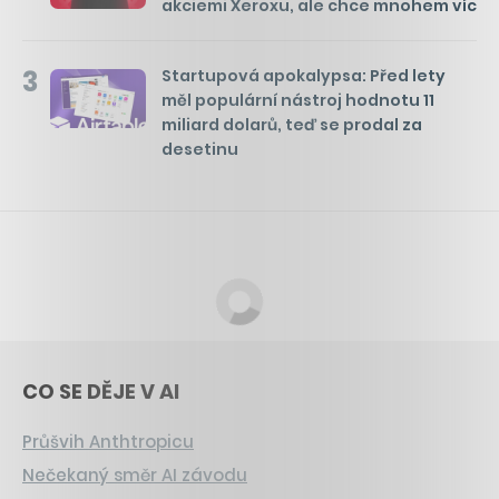
akciemi Xeroxu, ale chce mnohem víc
3
Startupová apokalypsa: Před lety
měl populární nástroj hodnotu 11
miliard dolarů, teď se prodal za
desetinu
CO SE DĚJE V AI
Průšvih Anthtropicu
Nečekaný směr AI závodu