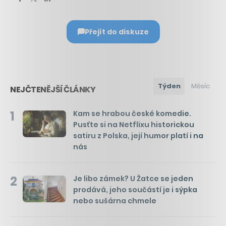
Přejít do diskuze
Týden
Měsíc
NEJČTENĚJŠÍ ČLÁNKY
1
Kam se hrabou české komedie.
Pusťte si na Netflixu historickou
satiru z Polska, její humor platí i na
nás
2
Je libo zámek? U Žatce se jeden
prodává, jeho součástí je i sýpka
nebo sušárna chmele