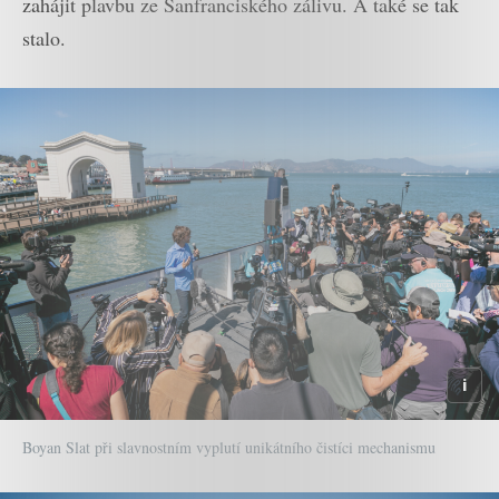
zahájit plavbu ze Sanfranciského zálivu. A také se tak
stalo.
Boyan Slat při slavnostním vyplutí unikátního čistíci mechanismu