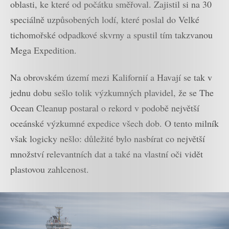
oblasti, ke které od počátku směřoval. Zajistil si na 30
speciálně uzpůsobených lodí, které poslal do Velké
tichomořské odpadkové skvrny a spustil tím takzvanou
Mega Expedition.
Na obrovském území mezi Kalifornií a Havají se tak v
jednu dobu sešlo tolik výzkumných plavidel, že se The
Ocean Cleanup postaral o rekord v podobě největší
oceánské výzkumné expedice všech dob. O tento milník
však logicky nešlo: důležité bylo nasbírat co největší
množství relevantních dat a také na vlastní oči vidět
plastovou zahlcenost.