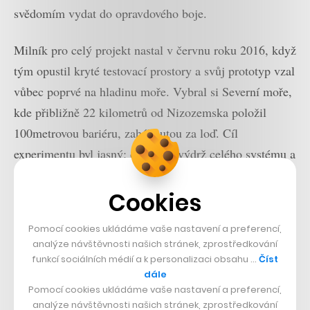
svědomím vydat do opravdového boje.
Milník pro celý projekt nastal v červnu roku 2016, když
tým opustil kryté testovací prostory a svůj prototyp vzal
vůbec poprvé na hladinu moře. Vybral si Severní moře,
kde přibližně 22 kilometrů od Nizozemska položil
100metrovou bariéru, zaháknutou za loď. Cíl
experimentu byl jasný: otestovat výdrž celého systému a
pozorovat, zdali někde nejsou chyby v designu. Stále
Cookies
šlo ale pořád o zkušební provoz. Vše se změnilo až o
dva roky později.
Pomocí cookies ukládáme vaše nastavení a preferencí,
analýze návštěvnosti našich stránek, zprostředkování
Křest v San Francisku
funkcí sociálních médií a k personalizaci obsahu …
Číst
dále
8. září 2018. Přesně na toto datum měl celý The Ocean
Pomocí cookies ukládáme vaše nastavení a preferencí,
Cleanup přetočené kalendáře už několik měsíců
analýze návštěvnosti našich stránek, zprostředkování