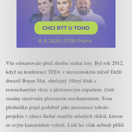
Vše odstartovalo před zhruba sedmi lety. Byl rok 2012,
když na konferenci TEDx v nizozemském městě Delft
dorazil Boyan Slat, obyčejný 18letý kluk s
rozcuchanými vlasy a přelomovým nápadem: čistit
oceány masivním plovoucím mechanismem. Svou
přednášku pojal podobně jako prezentaci tohoto
projektu v rámci školní soutěže mladých vědců, kterou
se svým kamarádem vyhrál. Lidé ho však nebrali příliš