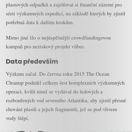
plastových odpadků a zajišťovat si finanční zázemí pro
sérii výzkumných expedicí, na základě kterých by zjistil
potřebná data k dalším krokům.
Mimo jiné šlo o nejúspěšnější crowdfundingovou
kampaň pro neziskový projekt vůbec.
Data především
Výzkum začal. Do června roku 2015 The Ocean
Cleanup podnikl celkem šest komplexních výzkumných
operací, kvůli nimž se vydával do ledových a
rozbouřených vod severního Atlantiku, aby zjistil přesné
chování plastů a jejich fragmentů, jež se pod vlivem
vody štěpí.