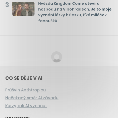
3
Hvězda Kingdom Come otevírá
hospodu na Vinohradech. Je to moje
vyznání lásky k Česku, říká miláček
fanoušků
CO SE DĚJE V AI
Průšvih Anthtropicu
Nečekaný směr AI závodu
Kurzy, jak AI vypnout