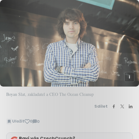
Boyan Slat, zakladatel a CEO The Ocean Cleanup
Sdílet
Uložit
0
0
Zobrazit
komentáře
Baví vás CzechCrunch?