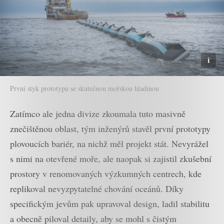
První styk prototypu se skutečnou mořskou hladinou
Zatímco ale jedna divize zkoumala tuto masivně
znečištěnou oblast, tým inženýrů stavěl první prototypy
plovoucích bariér, na nichž měl projekt stát. Nevyrážel
s nimi na otevřené moře, ale naopak si zajistil zkušební
prostory v renomovaných výzkumných centrech, kde
replikoval nevyzpytatelné chování oceánů. Díky
specifickým jevům pak upravoval design, ladil stabilitu
a obecně piloval detaily, aby se mohl s čistým