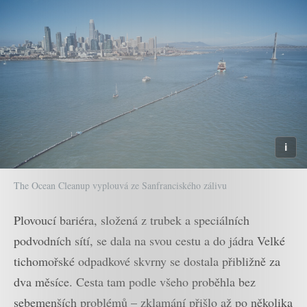
The Ocean Cleanup vyplouvá ze Sanfranciského zálivu
Plovoucí bariéra, složená z trubek a speciálních
podvodních sítí, se dala na svou cestu a do jádra Velké
tichomořské odpadkové skvrny se dostala přibližně za
dva měsíce. Cesta tam podle všeho proběhla bez
sebemenších problémů – zklamání přišlo až po několika