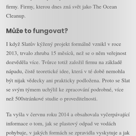
firmy. Firmy, kterou dnes zná svět jako The Ocean
Cleanup.
Může to fungovat?
I když Slatův kýžený projekt formálně vznikl v roce
2013, trvalo zhruba 15 měsíců, než se o něm veřejnost
dozvěděla více. Tvůrce totiž založil firmu na základě
nápadu, čistě teoretické idee, která v té době nemohla
být nijak vědecky ani prakticky podložena. Proto se Slat
se svým týmem uchýlil ke zpracování podrobné, více
než 500stránkové studie o proveditelnosti.
Ta vyšla v červnu roku 2014 a obsahovala vyčerpávající
informace o tom, jak se plastový odpad ve vodách
pohybuje, v jakých formách se zpravidla vyskytuje a jak