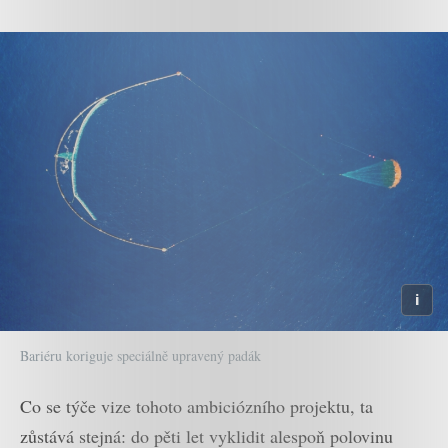
Bariéru koriguje speciálně upravený padák
Co se týče vize tohoto ambiciózního projektu, ta
zůstává stejná: do pěti let vyklidit alespoň polovinu