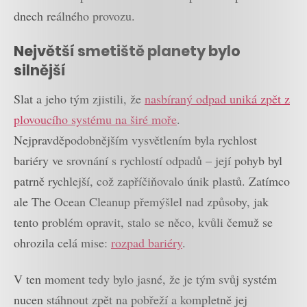
dnech reálného provozu.
Největší smetiště planety bylo
silnější
Slat a jeho tým zjistili, že
nasbíraný odpad uniká zpět z
plovoucího systému na širé moře
.
Nejpravděpodobnějším vysvětlením byla rychlost
bariéry ve srovnání s rychlostí odpadů – její pohyb byl
patrně rychlejší, což zapříčiňovalo únik plastů. Zatímco
ale The Ocean Cleanup přemýšlel nad způsoby, jak
tento problém opravit, stalo se něco, kvůli čemuž se
ohrozila celá mise:
rozpad bariéry
.
V ten moment tedy bylo jasné, že je tým svůj systém
nucen stáhnout zpět na pobřeží a kompletně jej