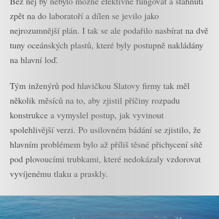
Bez něj by nebylo možné efektivně fungovat a stáhnutí
zpět na do laboratoří a dílen se jevilo jako
nejrozumnější plán. I tak se ale podařilo nasbírat na dvě
tuny oceánských plastů, které byly postupně nakládány
na hlavní loď.
Tým inženýrů pod hlavičkou Slatovy firmy tak měl
několik měsíců na to, aby zjistil příčiny rozpadu
konstrukce a vymyslel postup, jak vyvinout
spolehlivější verzi. Po usilovném bádání se zjistilo, že
hlavním problémem bylo až příliš těsné přichycení sítě
pod plovoucími trubkami, které nedokázaly vzdorovat
vyvíjenému tlaku a praskly.