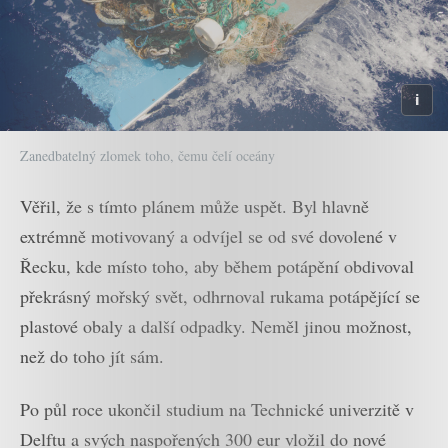
Zanedbatelný zlomek toho, čemu čelí oceány
Věřil, že s tímto plánem může uspět. Byl hlavně
extrémně motivovaný a odvíjel se od své dovolené v
Řecku, kde místo toho, aby během potápění obdivoval
překrásný mořský svět, odhrnoval rukama potápějící se
plastové obaly a další odpadky. Neměl jinou možnost,
než do toho jít sám.
Po půl roce ukončil studium na Technické univerzitě v
Delftu a svých naspořených 300 eur vložil do nové