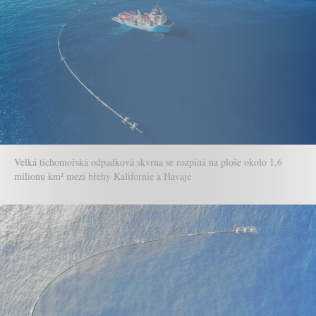
Velká tichomořská odpadková skvrna se rozpíná na ploše okolo 1,6
milionu km² mezi břehy Kalifornie a Havaje