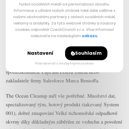
funkcí sociálních médií a k personalizaci obsahu.
dopředu. V tento den mělo totiž proběhnout to, na co se
Informace o užívání našich stránek také dále sdílíme s
dlouhých pět let připravovali:
vypuštěnil masivního
našimi obchodními partnery z oblasti sociálních médií,
plovoucího systému
směrem k Velké tichomořské
reklamy a analytiky. Za tyto webové stránky a soubory
cookies odpovídá CzechCrunch s.r.o. Více informací
odpadkové skvrně.
naleznete na následujícím
odkazu
.
Očekávání byla velká. O to víc, když rok před tímto
Nastavení
Souhlasím
plánem startup vybral dalších necelých 22 milionů
dolarů na úklid oceánů, a to například i od
Pokračovat s nezbytnými cookies
spoluzakladatele PayPalu Petera Thiela nebo
zakladatele firmy Salesforce Marca Benioffa.
The Ocean Cleanup měl vše potřebné. Množství dat,
specializovaný tým, hotový produkt (takzvaný System
001), dobré zmapování Velké tichomořské odpadkové
skvrny díky důkladným záběrům ze vzduchu a povolení