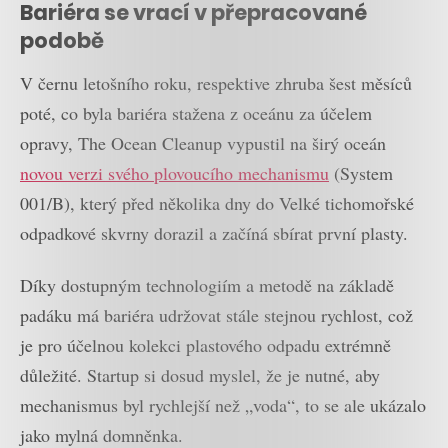
Bariéra se vrací v přepracované
podobě
V černu letošního roku, respektive zhruba šest měsíců
poté, co byla bariéra stažena z oceánu za účelem
opravy, The Ocean Cleanup vypustil na širý oceán
novou verzi svého plovoucího mechanismu
(System
001/B), který před několika dny do Velké tichomořské
odpadkové skvrny dorazil a začíná sbírat první plasty.
Díky dostupným technologiím a metodě na základě
padáku má bariéra udržovat stále stejnou rychlost, což
je pro účelnou kolekci plastového odpadu extrémně
důležité. Startup si dosud myslel, že je nutné, aby
mechanismus byl rychlejší než „voda“, to se ale ukázalo
jako mylná domněnka.