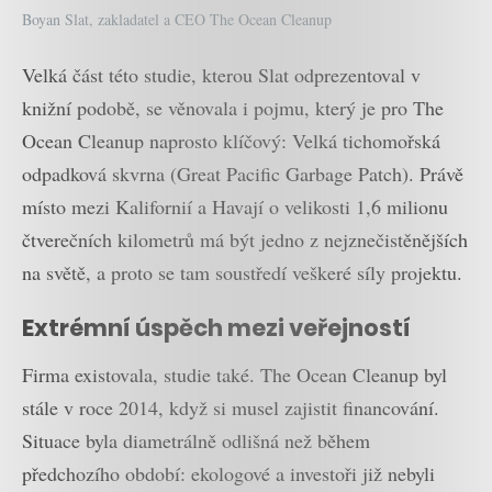
Boyan Slat, zakladatel a CEO The Ocean Cleanup
Velká část této studie, kterou Slat odprezentoval v
knižní podobě, se věnovala i pojmu, který je pro The
Ocean Cleanup naprosto klíčový: Velká tichomořská
odpadková skvrna (Great Pacific Garbage Patch). Právě
místo mezi Kalifornií a Havají o velikosti 1,6 milionu
čtverečních kilometrů má být jedno z nejznečistěnějších
na světě, a proto se tam soustředí veškeré síly projektu.
Extrémní úspěch mezi veřejností
Firma existovala, studie také. The Ocean Cleanup byl
stále v roce 2014, když si musel zajistit financování.
Situace byla diametrálně odlišná než během
předchozího období: ekologové a investoři již nebyli