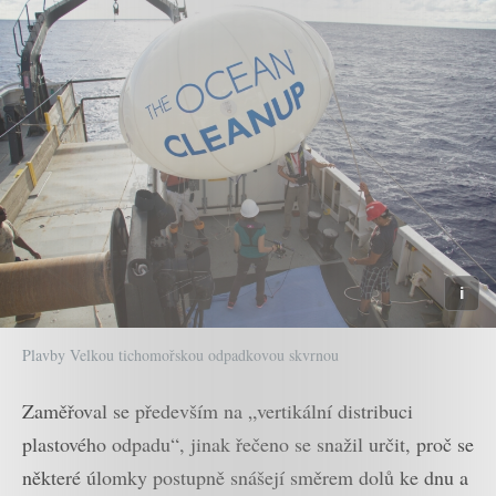
Plavby Velkou tichomořskou odpadkovou skvrnou
Zaměřoval se především na „vertikální distribuci
plastového odpadu“, jinak řečeno se snažil určit, proč se
některé úlomky postupně snášejí směrem dolů ke dnu a