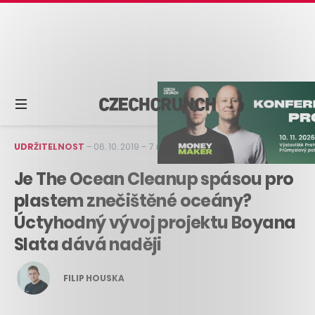
UDRŽITELNOST
–
06. 10. 2019
–
7 min čtení
Je The Ocean Cleanup spásou pro
plastem znečištěné oceány?
Úctyhodný vývoj projektu Boyana
Slata dává naději
FILIP HOUSKA