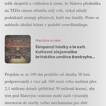
tolik skeptičtí a vzhledem k tomu, že Slatova přednáška
na TEDx rázem obletěla celý svět, získal mladý
podnikatel zástupy příznivců, kteří mu fandili. Proto se
nabízelo ideální řešení v podobě crowdfundingu.
Přečtěte si také
Šimpanzí hádky o brexit.
Kultovní olejomalba
britského umělce Banksyho
se vydražila za 287 milionů
korun
Projektu se za 100 dní podařilo od zhruba 38 tisíc
podporovatelů z více jak 160 zemí světa nasbírat přes
2,1 milionu dolarů (přibližně 50 milionů korun), aby
tým pod Slatovým vedením mohl začít výrazněji
investovat do stavby svého mechanismu pro sběr