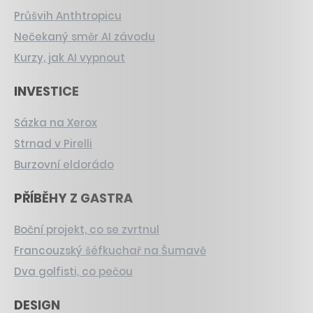
Průšvih Anthtropicu
Nečekaný směr AI závodu
Kurzy, jak AI vypnout
INVESTICE
Sázka na Xerox
Strnad v Pirelli
Burzovní eldorádo
PŘÍBĚHY Z GASTRA
Boční projekt, co se zvrtnul
Francouzský šéfkuchař na Šumavě
Dva golfisti, co pečou
DESIGN