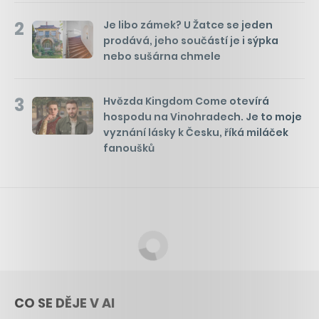
2
Je libo zámek? U Žatce se jeden
prodává, jeho součástí je i sýpka
nebo sušárna chmele
3
Hvězda Kingdom Come otevírá
hospodu na Vinohradech. Je to moje
vyznání lásky k Česku, říká miláček
fanoušků
CO SE DĚJE V AI