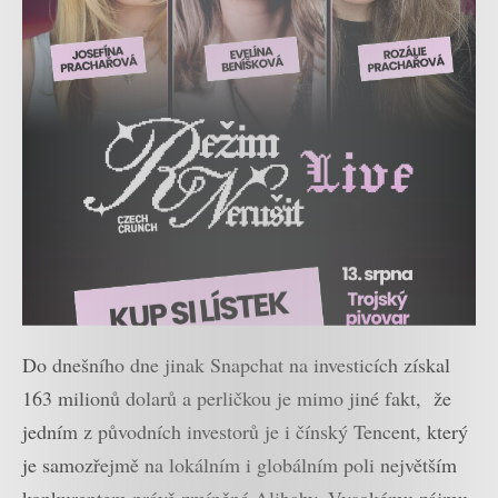
Do dnešního dne jinak Snapchat na investicích získal
163 milionů dolarů a perličkou je mimo jiné fakt, že
jedním z původních investorů je i čínský Tencent, který
je samozřejmě na lokálním i globálním poli největším
konkurentem právě zmíněné Alibaby. Vysokému zájmu