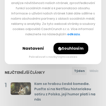
analýze návštěvnosti našich stránek, zprostředkování
funkcí sociálních médií a k personalizaci obsahu.
Snapchat
Informace o užívání našich stránek také dále sdílíme s
našimi obchodními partnery z oblasti sociálních médií,
Sdílet článek
reklamy a analytiky. Za tyto webové stránky a soubory
cookies odpovídá CzechCrunch s.r.o. Více informací
naleznete na následujícím
odkazu
.
Přejít do diskuze
Nastavení
Souhlasím
Pokračovat s nezbytnými cookies
Týden
Měsíc
NEJČTENĚJŠÍ ČLÁNKY
1
Kam se hrabou české komedie.
Pusťte si na Netflixu historickou
satiru z Polska, její humor platí i na
nás