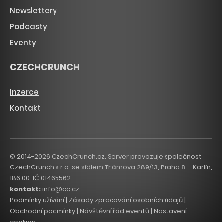
Newslettery
Podcasty
Eventy
CZECHCRUNCH
Inzerce
Kontakt
© 2014-2026 CzechCrunch.cz. Server provozuje společnost
CzechCrunch s.r.o. se sídlem Thámova 289/13, Praha 8 – Karlín,
186 00. IČ 01465562.
kontakt:
info@cc.cz
Podmínky užívání
|
Zásady zpracování osobních údajů
|
Obchodní podmínky
|
Návštěvní řád eventů
|
Nastavení
cookies