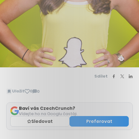
Sdílet
Uložit
0
0
Zobrazit
komentáře
Baví vás CzechCrunch?
Vídejte ho na Googlu častěji.
Sledovat
Preferovat