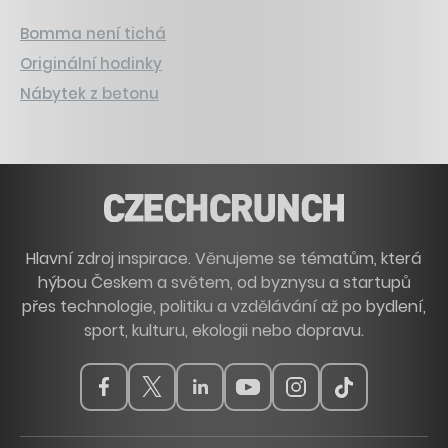
Bomma není tichá
Originální hodinky
Nábytek z betonu
Hlavní zdroj inspirace. Věnujeme se tématům, která
hýbou Českem a světem, od byznysu a startupů
přes technologie, politiku a vzdělávání až po bydlení,
sport, kulturu, ekologii nebo dopravu.