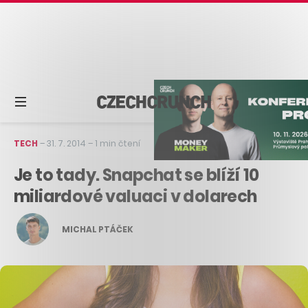
TECH
–
31. 7. 2014
–
1 min čtení
Je to tady. Snapchat se blíží 10
miliardové valuaci v dolarech
MICHAL PTÁČEK