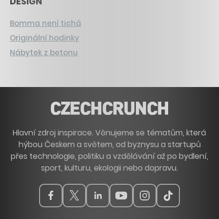
DESIGN
Bomma není tichá
Originální hodinky
Nábytek z betonu
Hlavní zdroj inspirace. Věnujeme se tématům, která
hýbou Českem a světem, od byznysu a startupů
přes technologie, politiku a vzdělávání až po bydlení,
sport, kulturu, ekologii nebo dopravu.