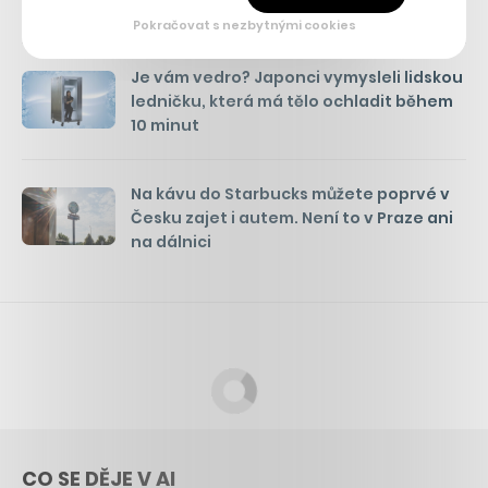
propojila se zahradou
Pokračovat s nezbytnými cookies
Je vám vedro? Japonci vymysleli lidskou
ledničku, která má tělo ochladit během
10 minut
Na kávu do Starbucks můžete poprvé v
Česku zajet i autem. Není to v Praze ani
na dálnici
CO SE DĚJE V AI