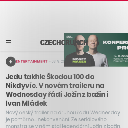
ENTERTAINMENT
–
03. 9. 2025
–
1 min čtení
Jedu takhle Škodou 100 do
Nikdyvíc. V novém traileru na
Wednesday řádí Jožin z bažin i
Ivan Mládek
Nový český trailer na druhou řadu Wednesday
je poměrně... nekonvenční. Ze seriálového
monstra se v něm stal legendární Jožin z bažin.