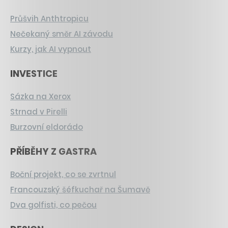
Průšvih Anthtropicu
Nečekaný směr AI závodu
Kurzy, jak AI vypnout
INVESTICE
Sázka na Xerox
Strnad v Pirelli
Burzovní eldorádo
PŘÍBĚHY Z GASTRA
Boční projekt, co se zvrtnul
Francouzský šéfkuchař na Šumavě
Dva golfisti, co pečou