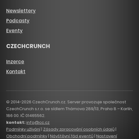
Newslettery
Podcasty
Eventy
CZECHCRUNCH
Inzerce
Kontakt
© 2014-2026 CzechCrunch.cz. Server provozuje společnost
CzechCrunch s.r.o. se sídlem Thámova 289/13, Praha 8 – Karlín,
186 00. IČ 01465562.
kontakt:
info@cc.cz
Podmínky užívání
|
Zásady zpracování osobních údajů
|
Obchodní podmínky
|
Návštěvní řád eventů
|
Nastavení