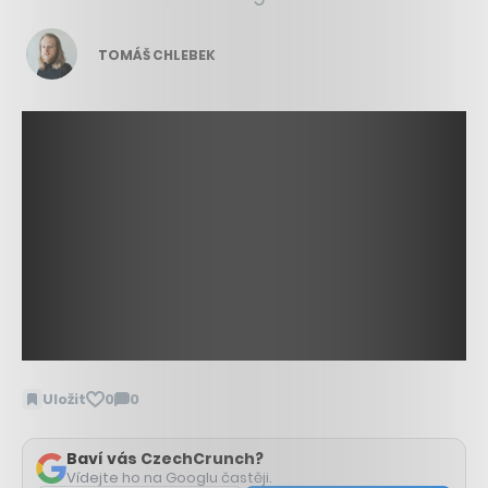
TOMÁŠ CHLEBEK
Uložit
0
0
Zobrazit
komentáře
Baví vás CzechCrunch?
Vídejte ho na Googlu častěji.