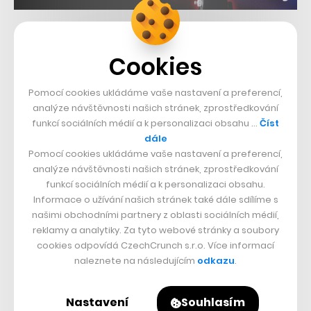
Související témata:
Cookies
Netflix
Wednesday
Pomocí cookies ukládáme vaše nastavení a preferencí,
analýze návštěvnosti našich stránek, zprostředkování
Sdílet článek
funkcí sociálních médií a k personalizaci obsahu …
Číst
dále
Pomocí cookies ukládáme vaše nastavení a preferencí,
analýze návštěvnosti našich stránek, zprostředkování
Přejít do diskuze
funkcí sociálních médií a k personalizaci obsahu.
Informace o užívání našich stránek také dále sdílíme s
našimi obchodními partnery z oblasti sociálních médií,
reklamy a analytiky. Za tyto webové stránky a soubory
cookies odpovídá CzechCrunch s.r.o. Více informací
DALŠÍ RYCHLÉ ZPRÁVY
naleznete na následujícím
odkazu
.
Prvorepublikový domek kousek od Prahy
Nastavení
Souhlasím
dostal nový interiér. Kuchyně se