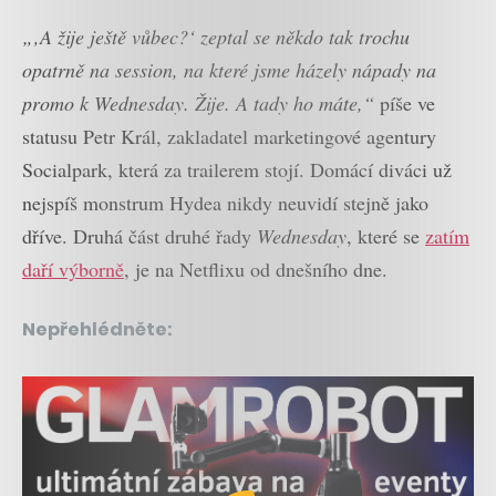
„‚A žije ještě vůbec?‘ zeptal se někdo tak trochu
opatrně na session, na které jsme házely nápady na
promo k Wednesday. Žije. A tady ho máte,“
píše ve
statusu Petr Král, zakladatel marketingové agentury
Socialpark, která za trailerem stojí. Domácí diváci už
nejspíš monstrum Hydea nikdy neuvidí stejně jako
dříve. Druhá část druhé řady
Wednesday
, které se
zatím
daří výborně
, je na Netflixu od dnešního dne.
Nepřehlédněte: