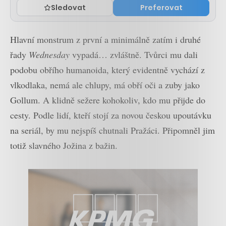
Sledovat
Preferovat
Hlavní monstrum z první a minimálně zatím i druhé
řady
Wednesday
vypadá… zvláštně. Tvůrci mu dali
podobu obřího humanoida, který evidentně vychází z
vlkodlaka, nemá ale chlupy, má obří oči a zuby jako
Gollum. A klidně sežere kohokoliv, kdo mu přijde do
cesty. Podle lidí, kteří stojí za novou českou upoutávku
na seriál, by mu nejspíš chutnali Pražáci. Připomněl jim
totiž slavného Jožina z bažin.