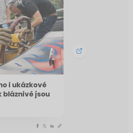
eno i ukázkové
 bláznivé jsou