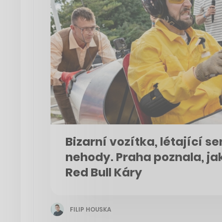
Bizarní vozítka, létající s
nehody. Praha poznala, jak
Red Bull Káry
FILIP HOUSKA