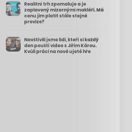
Realitní trh zpomaluje a je
zaplavený mizernými makléři. Má
cenu jim platit stále stejné
provize?
Navštívili jsme lidi, kteří si každý
den pouští video s Jiřím Károu.
Kvůli práci na nové ujeté hře