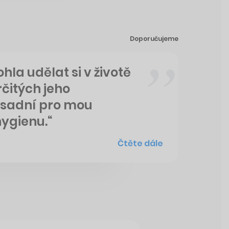
Doporučujeme
a udělat si v životě
rčitých jeho
ásadní pro mou
ygienu.“
Čtěte dále