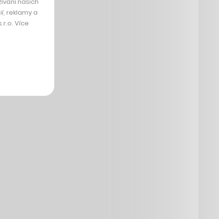
ívání našich
í, reklamy a
r.o. Více