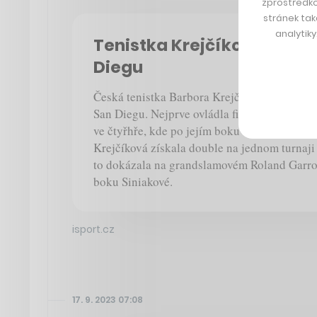
zprostředko
stránek tak
analytik
Tenistka Krejčíková ovládl
Diegu
Česká tenistka Barbora Krejčíková dominova
San Diegu. Nejprve ovládla finále dvouhry, p
ve čtyřhře, kde po jejím boku stanula další 
Krejčíková získala double na jednom turnaji
to dokázala na grandslamovém Roland Garro
boku Siniakové.
isport.cz
17. 9. 2023 07:08