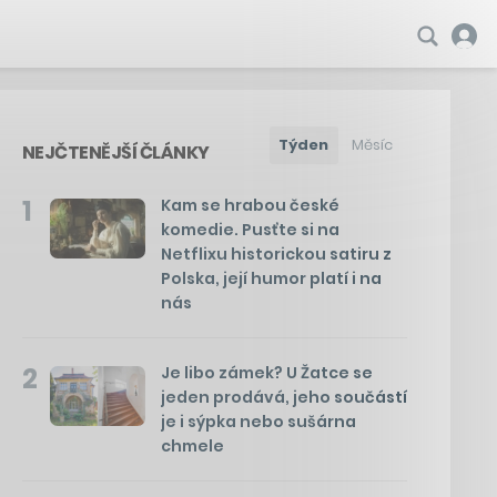
Týden
Měsíc
NEJČTENĚJŠÍ ČLÁNKY
1
Kam se hrabou české
komedie. Pusťte si na
Netflixu historickou satiru z
Polska, její humor platí i na
nás
2
Je libo zámek? U Žatce se
jeden prodává, jeho součástí
je i sýpka nebo sušárna
chmele