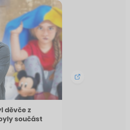
l děvče z
 byly součást