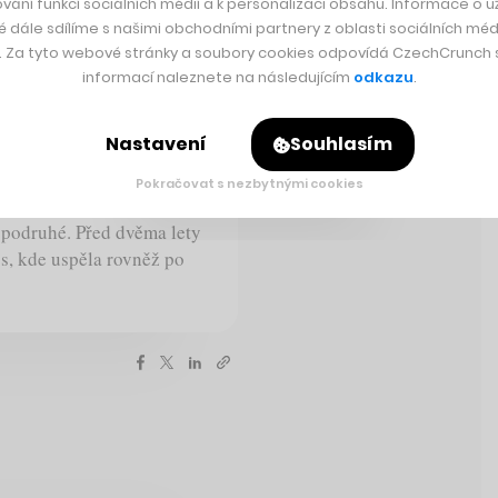
vání funkcí sociálních médií a k personalizaci obsahu. Informace o už
é dále sdílíme s našimi obchodními partnery z oblasti sociálních médi
y. Za tyto webové stránky a soubory cookies odpovídá CzechCrunch s.
a turnaj v San
informací naleznete na následujícím
odkazu
.
Nastavení
Souhlasím
la turnaji v americkém
oté se stala šampionkou i
Pokračovat s nezbytnými cookies
Češka Kateřina Siniaková.
 podruhé. Před dvěma lety
s, kde uspěla rovněž po