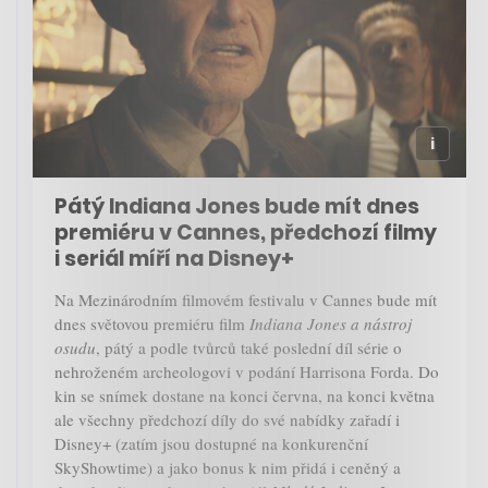
Pátý Indiana Jones bude mít dnes
premiéru v Cannes, předchozí filmy
i seriál míří na Disney+
Na Mezinárodním filmovém festivalu v Cannes bude mít
dnes světovou premiéru film
Indiana Jones a nástroj
osudu
, pátý a podle tvůrců také poslední díl série o
nehroženém archeologovi v podání Harrisona Forda. Do
kin se snímek dostane na konci června, na konci května
ale všechny předchozí díly do své nabídky zařadí i
Disney+ (zatím jsou dostupné na konkurenční
SkyShowtime) a jako bonus k nim přidá i ceněný a