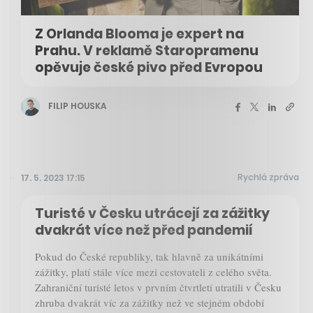
Z Orlanda Blooma je expert na
Prahu. V reklamě Staropramenu
opěvuje české pivo před Evropou
FILIP HOUSKA
Rychlá zpráva
17. 5. 2023 17:15
Turisté v Česku utrácejí za zážitky
dvakrát více než před pandemií
Pokud do České republiky, tak hlavně za unikátními
zážitky, platí stále více mezi cestovateli z celého světa.
Zahraniční turisté letos v prvním čtvrtletí utratili v Česku
zhruba dvakrát víc za zážitky než ve stejném období