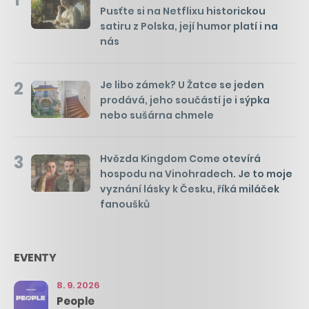
Pusťte si na Netflixu historickou
satiru z Polska, její humor platí i na
nás
2
Je libo zámek? U Žatce se jeden
prodává, jeho součástí je i sýpka
nebo sušárna chmele
3
Hvězda Kingdom Come otevírá
hospodu na Vinohradech. Je to moje
vyznání lásky k Česku, říká miláček
fanoušků
EVENTY
8. 9. 2026
People