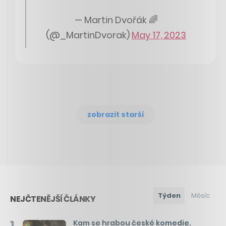
— Martin Dvořák 🌈
(@_MartinDvorak)
May 17, 2023
zobrazit starší
Týden
Měsíc
NEJČTENĚJŠÍ ČLÁNKY
1
Kam se hrabou české komedie.