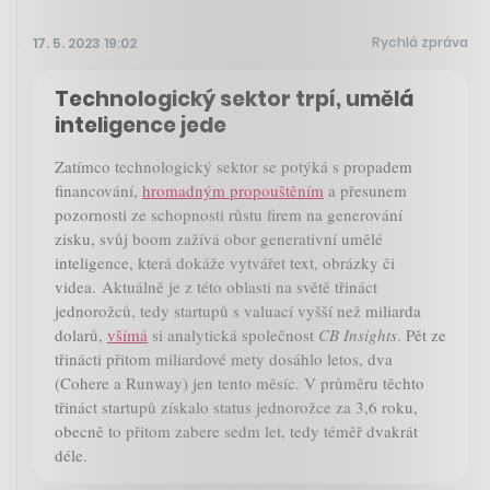
Rychlá zpráva
17. 5. 2023 19:02
Technologický sektor trpí, umělá
inteligence jede
Zatímco technologický sektor se potýká s propadem
financování,
hromadným propouštěním
a přesunem
pozornosti ze schopnosti růstu firem na generování
zisku, svůj boom zažívá obor generativní umělé
inteligence, která dokáže vytvářet text, obrázky či
videa. Aktuálně je z této oblasti na světě třináct
jednorožců, tedy startupů s valuací vyšší než miliarda
dolarů,
všímá
si analytická společnost
CB Insights
. Pět ze
třinácti přitom miliardové mety dosáhlo letos, dva
(Cohere a Runway) jen tento měsíc. V průměru těchto
třináct startupů získalo status jednorožce za 3,6 roku,
obecně to přitom zabere sedm let, tedy téměř dvakrát
déle.