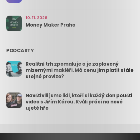
10. 11. 2026
Money Maker Praha
PODCASTY
Realitní trh zpomaluje a je zaplavený
mizernými makléři. Má cenu jim platit stále
stejné provize?
Navštívili jsme lidi, kteří si každý den pouští
video s Jiřím Károu. Kvůli práci na nové
ujeté hře