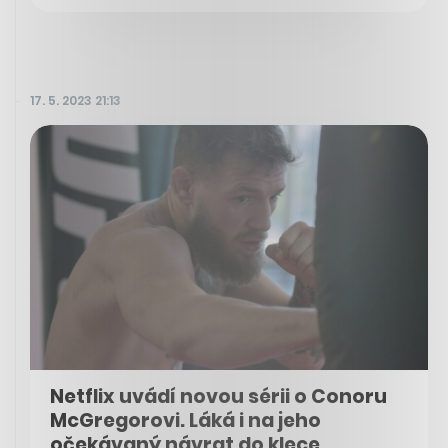
17. 5. 2023 21:13
Netflix uvádí novou sérii o Conoru
McGregorovi. Láká i na jeho
očekávaný návrat do klece