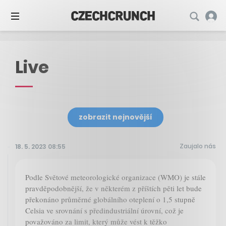
Live
zobrazit nejnovější
Zaujalo nás
18. 5. 2023 08:55
Podle Světové meteorologické organizace (WMO) je stále
pravděpodobnější, že v některém z příštích pěti let bude
překonáno průměrné globálního oteplení o 1,5 stupně
Celsia ve srovnání s předindustriální úrovní, což je
považováno za limit, který může vést k těžko