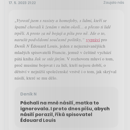
Zaujalo nás
17. 5. 2023 21:22
„Vyrostl jsem s rasisty a homofoby, s lidmi, kteří se
špatně chovali k ženám v mém okolí… a přesto ti lidé
trpěli. A proto za ně bojuji a píšu pro ně. Jde o to,
narušit podvědomí současné politiky,“
vypráví
pro
Deník N
Édouard Louis, jeden z nejuznávanějších
mladých spisovatelů Francie, jemuž v češtině vychází
pátá kniha
Jak se stát jiným
. V rozhovoru mluví o tom,
proč musíme bojovat i za lidi, kteří nejsou dobří, o
dětství v nejnižší společenské vrstvě i o tom, jak skrýval
násilí, které se mu dělo.
Deník N
Páchali na mně násilí, matka to
ignorovala. I proto dnes píšu, abych
násilí porazil, říká spisovatel
Édouard Louis