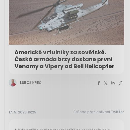
Americké vrtulníky za sovětské.
Česká armáda brzy dostane první
Venomy a Vipery od Bell Helicopter
LUBOŠ KREČ
Sdíleno přes aplikaci Twitter
17. 5. 2023 16:25
Vláda zrušila devět usnesení ještě ze sedmdesátých a