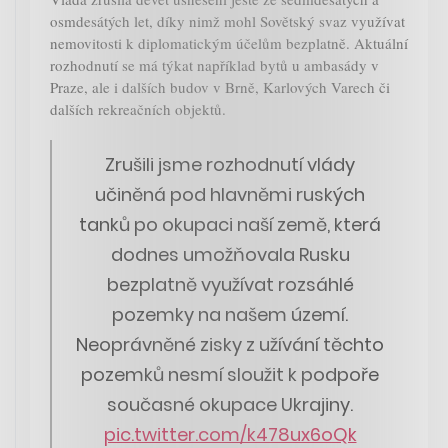
osmdesátých let, díky nimž mohl Sovětský svaz využívat
nemovitosti k diplomatickým účelům bezplatně. Aktuální
rozhodnutí se má týkat například bytů u ambasády v
Praze, ale i dalších budov v Brně, Karlových Varech či
dalších rekreačních objektů.
Zrušili jsme rozhodnutí vlády
učiněná pod hlavněmi ruských
tanků po okupaci naší země, která
dodnes umožňovala Rusku
bezplatně využívat rozsáhlé
pozemky na našem území.
Neoprávněné zisky z užívání těchto
pozemků nesmí sloužit k podpoře
současné okupace Ukrajiny.
pic.twitter.com/k478ux6oQk