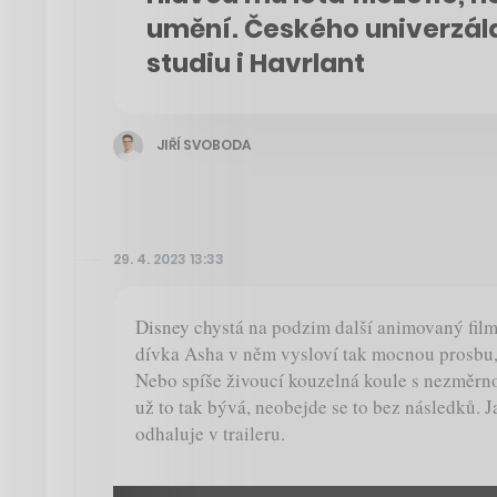
umění. Českého univerzála
studiu i Havrlant
JIŘÍ SVOBODA
29. 4. 2023 13:33
Disney chystá na podzim další animovaný fil
dívka Asha v něm vysloví tak mocnou prosbu, 
Nebo spíše živoucí kouzelná koule s nezměrn
už to tak bývá, neobejde se to bez následků. 
odhaluje v traileru.