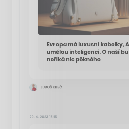
Evropa má luxusní kabelky,
umělou inteligenci. O naší b
neříká nic pěkného
LUBOŠ KREČ
29. 4. 2023 15:15