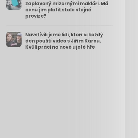
zaplavený mizernými makléři. Má
cenu jim platit stále stejné
provize?
Navštívili jsme lidi, kteří si každý
den pouští video s Jiřím Károu.
Kvůli práci na nové ujeté hře