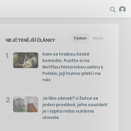
Týden
Měsíc
NEJČTENĚJŠÍ ČLÁNKY
1
Kam se hrabou české
komedie. Pusťte si na
Netflixu historickou satiru z
Polska, její humor platí i na
nás
2
Je libo zámek? U Žatce se
jeden prodává, jeho součástí
je i sýpka nebo sušárna
chmele