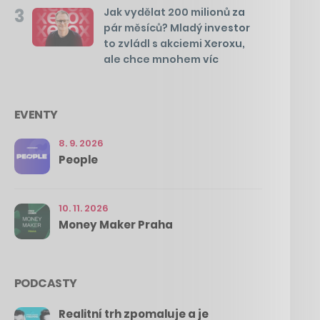
3
Jak vydělat 200 milionů za
pár měsíců? Mladý investor
to zvládl s akciemi Xeroxu,
ale chce mnohem víc
EVENTY
8. 9. 2026
People
10. 11. 2026
Money Maker Praha
PODCASTY
Realitní trh zpomaluje a je