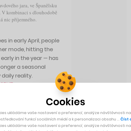
vdového jara, ve Španělsku
í. V kombinaci s dlouhodobě
á nic příjemného.
 in early April, people
er mode, hitting the
early in the year — has
 longer a seasonal
aily reality.
7S0BUTv
Cookies
imes)
April 28, 2023
ies ukládáme vaše nastavení a preferencí, analýze návštěvnosti naš
středkování funkcí sociálních médií a k personalizaci obsahu …
Číst 
ies ukládáme vaše nastavení a preferencí, analýze návštěvnosti naš