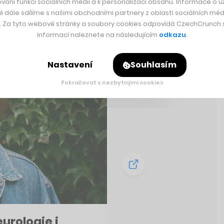
vání funkcí sociálních médií a k personalizaci obsahu. Informace o už
é dále sdílíme s našimi obchodními partnery z oblasti sociálních médi
y. Za tyto webové stránky a soubory cookies odpovídá CzechCrunch s.
informací naleznete na následujícím
odkazu
.
Nastavení
Souhlasím
Pokračovat s nezbytnými cookies
eurologie i