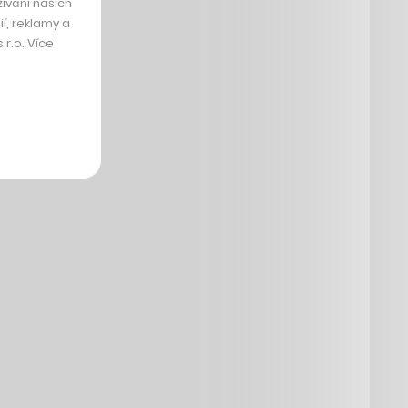
ívání našich
í, reklamy a
r.o. Více