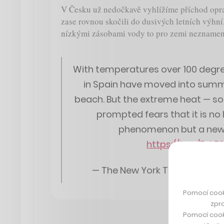
V Česku už nedočkavě vyhlížíme příchod opra
zase rovnou skočili do dusivých letních výhn
nízkými zásobami vody to pro zemi neznamen
With temperatures over 100 degrees
in Spain have moved into summ
beach. But the extreme heat — so 
prompted fears that it is no
phenomenon but a new d
https://t.co/Eyk
— The New York Times (@nyt
Pomocí cook
zpro
Pomocí cook