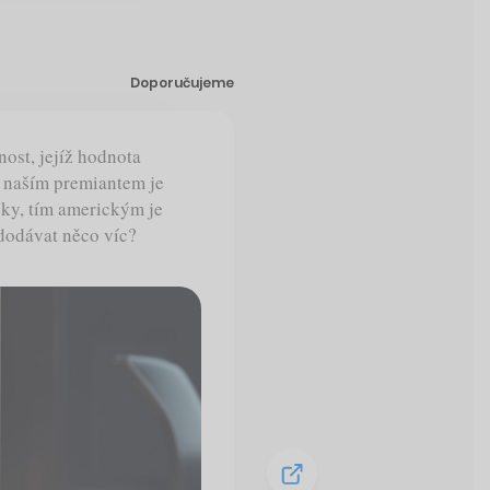
Doporučujeme
ost, jejíž hodnota
o naším premiantem je
čky, tím americkým je
 dodávat něco víc?