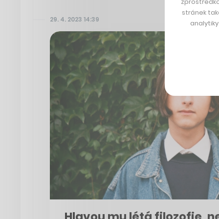
zprostředko
stránek tak
29. 4. 2023 14:39
analytik
Hlavou mu létá filozofie, n