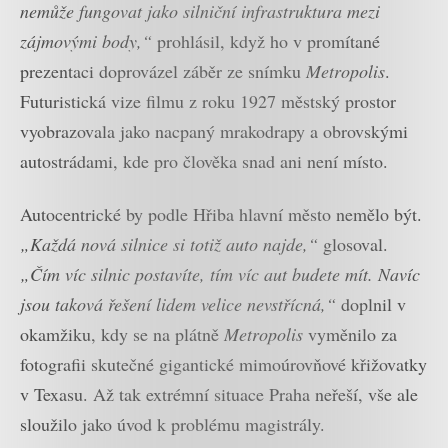
nemůže fungovat jako silniční infrastruktura mezi
zájmovými body,“
prohlásil, když ho v promítané
prezentaci doprovázel záběr ze snímku
Metropolis
.
Futuristická vize filmu z roku 1927 městský prostor
vyobrazovala jako nacpaný mrakodrapy a obrovskými
autostrádami, kde pro člověka snad ani není místo.
Autocentrické by podle Hřiba hlavní město nemělo být.
„Každá nová silnice si totiž auto najde,“
glosoval.
„Čím víc silnic postavíte, tím víc aut budete mít. Navíc
jsou taková řešení lidem velice nevstřícná,“
doplnil v
okamžiku, kdy se na plátně
Metropolis
vyměnilo za
fotografii skutečné gigantické mimoúrovňové křižovatky
v Texasu. Až tak extrémní situace Praha neřeší, vše ale
sloužilo jako úvod k problému magistrály.