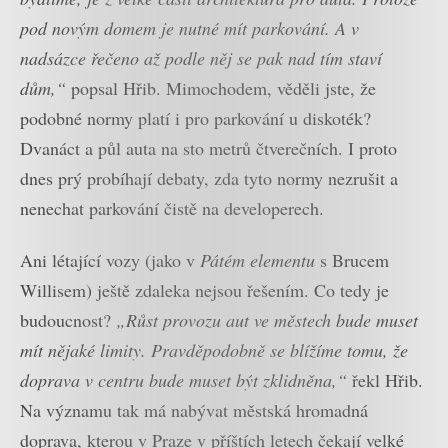
pod novým domem je nutné mít parkování. A v
nadsázce řečeno až podle něj se pak nad tím staví
dům,“
popsal Hřib. Mimochodem, věděli jste, že
podobné normy platí i pro parkování u diskoték?
Dvanáct a půl auta na sto metrů čtverečních. I proto
dnes prý probíhají debaty, zda tyto normy nezrušit a
nenechat parkování čistě na developerech.
Ani létající vozy (jako v
Pátém elementu
s Brucem
Willisem) ještě zdaleka nejsou řešením. Co tedy je
budoucnost?
„Růst provozu aut ve městech bude muset
mít nějaké limity. Pravděpodobně se blížíme tomu, že
doprava v centru bude muset být zklidněna,“
řekl Hřib.
Na významu tak má nabývat městská hromadná
doprava, kterou v Praze v příštích letech čekají velké