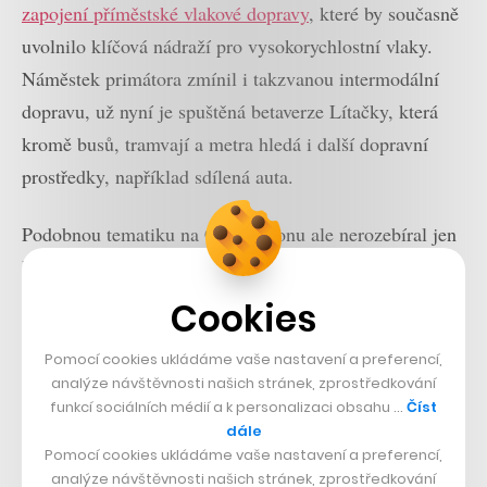
zapojení příměstské vlakové dopravy
, které by současně
uvolnilo klíčová nádraží pro vysokorychlostní vlaky.
Náměstek primátora zmínil i takzvanou intermodální
dopravu, už nyní je spuštěná betaverze Lítačky, která
kromě busů, tramvají a metra hledá i další dopravní
prostředky, například sdílená auta.
Podobnou tematiku na Comic-Conu ale nerozebíral jen
Hřib. Na akci měl svůj stánek i přímo pražský dopravní
podnik, mohli jste si vyzkoušet simulátor tramvaje
Cookies
anebo s ní rovnou projet hvězdnou bránou. Případně se
Pomocí cookies ukládáme vaše nastavení a preferencí,
prostřednictvím virtuální reality podívat na vizi Prahy
analýze návštěvnosti našich stránek, zprostředkování
budoucnosti na stánku FutureCity ve spolupráci
funkcí sociálních médií a k personalizaci obsahu …
Číst
magistrátu a městských firem. Ten kromě představy pro
dále
Pomocí cookies ukládáme vaše nastavení a preferencí,
roky následující připomněl též
obrovské množství
analýze návštěvnosti našich stránek, zprostředkování