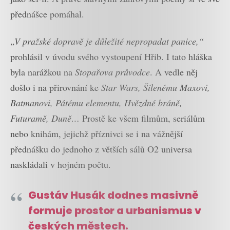
přednášce pomáhal.
„V pražské dopravě je důležité nepropadat panice,“
prohlásil v úvodu svého vystoupení Hřib. I tato hláška
byla narážkou na
Stopařova průvodce
. A vedle něj
došlo i na přirovnání ke
Star Wars, Šílenému Maxovi,
Batmanovi, Pátému elementu, Hvězdné bráně,
Futuramě, Duně…
Prostě ke všem filmům, seriálům
nebo knihám, jejichž příznivci se i na vážnější
přednášku do jednoho z větších sálů O2 universa
naskládali v hojném počtu.
Gustáv Husák dodnes masivně
formuje prostor a urbanismus v
českých městech.