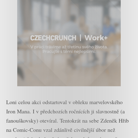
Loni celou akci odstartoval v obleku marvelovského
Iron Mana. I v předchozích ročnících ji slavnostně (a
fanouškovsky) otevíral. Tentokrát na sebe Zdeněk Hřib
na Comic-Conu vzal zdánlivě civilnější úbor než