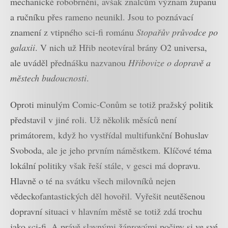
mechanické robobrnění, avšak znalcům význam županu
a ručníku přes rameno neunikl. Jsou to poznávací
znamení z vtipného sci-fi románu
Stopařův průvodce po
galaxii
. V nich už Hřib neotevíral brány O2 universa,
ale uváděl přednášku nazvanou
Hřibovize o dopravě a
městech budoucnosti
.
Oproti minulým Comic-Conům se totiž pražský politik
představil v jiné roli. Už několik měsíců není
primátorem, když ho vystřídal multifunkční Bohuslav
Svoboda, ale je jeho prvním náměstkem. Klíčové téma
lokální politiky však řeší stále, v gesci má dopravu.
Hlavně o té na svátku všech milovníků nejen
vědeckofantastických děl hovořil. Vyřešit neutěšenou
dopravní situaci v hlavním městě se totiž zdá trochu
jako sci-fi. A právě slavnými žánrovými počiny si ve své