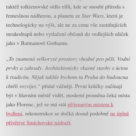
taktéž tolkienovské sídlo elfů, kde se snoubí příroda s
řemeslnou nádherou, a planetu ze
Star Wars
, která je
technologicky na výši, ale ne za cenu vše zastiňujících
mrakodrapů nebo vytlačení občanů do vedlejších uliček
jako v Batmanově Gothamu.
„To znamená velkorysé prostory vhodné pro pěší. Vodní
prvky a zahrady. Architektonicky vkusné stavby s úctou
k tradicím. Nějak takhle bychom tu Prahu do budoucna
chtěli rozvíjet,“
přidal vážněji. První krůčky začínají
být v hlavním městě vidět, moderní proměna čeká místa
jako Florenc, jež se má stát
příjemným místem k
bydlení
, rekonstrukce se dočká dosud podobně
ne úplně
přívětivé Smíchovské nádraží
.