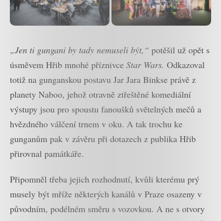
„Jen ti gungani by tady nemuseli být,“
potěšil už opět s
úsměvem Hřib mnohé příznivce
Star Wars.
Odkazoval
totiž na gunganskou postavu Jar Jara Binkse právě z
planety Naboo, jehož otravně ztřeštěné komediální
výstupy jsou pro spoustu fanoušků světelných mečů a
hvězdného válčení trnem v oku. A tak trochu ke
gunganům pak v závěru při dotazech z publika Hřib
přirovnal památkáře.
Připomněl třeba jejich rozhodnutí, kvůli kterému prý
musely být mříže některých kanálů v Praze osazeny v
původním, podélném směru s vozovkou. A ne s otvory