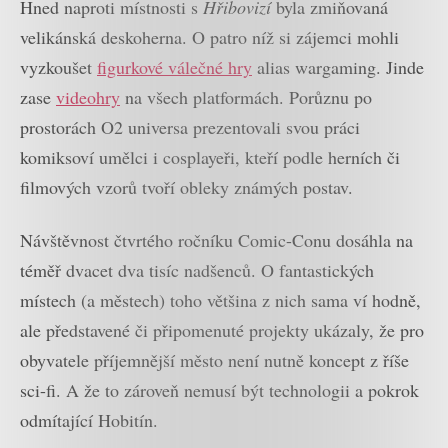
Hned naproti místnosti s
Hřibovizí
byla zmiňovaná
velikánská deskoherna. O patro níž si zájemci mohli
vyzkoušet
figurkové válečné hry
alias wargaming. Jinde
zase
videohry
na všech platformách. Porůznu po
prostorách O2 universa prezentovali svou práci
komiksoví umělci i cosplayeři, kteří podle herních či
filmových vzorů tvoří obleky známých postav.
Návštěvnost čtvrtého ročníku Comic-Conu dosáhla na
téměř dvacet dva tisíc nadšenců. O fantastických
místech (a městech) toho většina z nich sama ví hodně,
ale představené či připomenuté projekty ukázaly, že pro
obyvatele příjemnější město není nutně koncept z říše
sci-fi. A že to zároveň nemusí být technologii a pokrok
odmítající Hobitín.