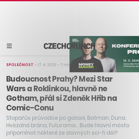
SPOLEČNOST
–
17. 4. 2023
–
7 min čtení
Budoucnost Prahy? Mezi Star
Wars a Roklinkou, hlavně ne
Gotham, přál si Zdeněk Hřib na
Comic-Conu
Stopařův průvodce po galaxii, Batman, Duna,
Hvězdná brána, Futurama... Bude hlavní město
připomínat některé ze slavných sci-fi děl?