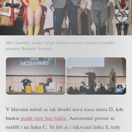
Mezi fanoušky mladé i mladé duchem zavítal i staronový pražský
primátor Bohuslav Svoboda
V hlavním městě se tak hloubí nová trasa metra D, kde
budou
jezdit vozy bez řidiče
. Autonomní provoz se
rozšíří i na linku C. Ve hře je i takzvaná linka S, tedy