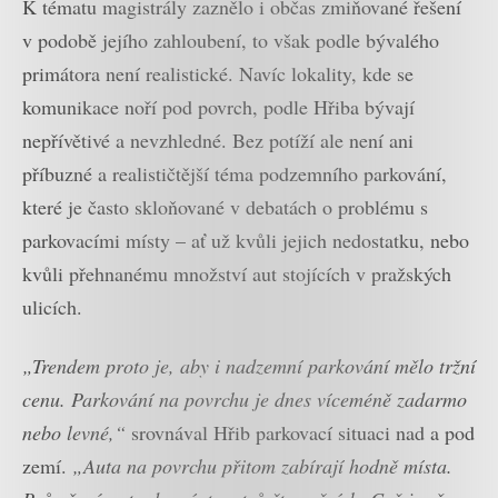
K tématu magistrály zaznělo i občas zmiňované řešení
v podobě jejího zahloubení, to však podle bývalého
primátora není realistické. Navíc lokality, kde se
komunikace noří pod povrch, podle Hřiba bývají
nepřívětivé a nevzhledné. Bez potíží ale není ani
příbuzné a realističtější téma podzemního parkování,
které je často skloňované v debatách o problému s
parkovacími místy – ať už kvůli jejich nedostatku, nebo
kvůli přehnanému množství aut stojících v pražských
ulicích.
„Trendem proto je, aby i nadzemní parkování mělo tržní
cenu. Parkování na povrchu je dnes víceméně zadarmo
nebo levné,“
srovnával Hřib parkovací situaci nad a pod
zemí.
„Auta na povrchu přitom zabírají hodně místa.