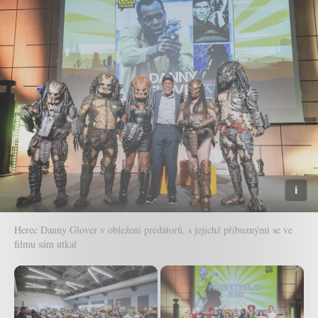
Herec Danny Glover v obležení predátorů, s jejichž příbuznými se ve
filmu sám utkal