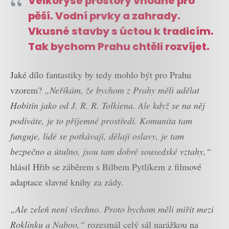
Velkorysé prostory vhodné pro
pěší. Vodní prvky a zahrady.
Vkusné stavby s úctou k tradicím.
Tak bychom Prahu chtěli rozvíjet.
Jaké dílo fantastiky by tedy mohlo být pro Prahu
vzorem?
„Neříkám, že bychom z Prahy měli udělat
Hobitín jako od J. R. R. Tolkiena. Ale když se na něj
podíváte, je to příjemné prostředí. Komunita tam
funguje, lidé se potkávají, dělají oslavy, je tam
bezpečno a útulno, jsou tam dobré sousedské vztahy,“
hlásil Hřib se záběrem s Bilbem Pytlíkem z filmové
adaptace slavné knihy za zády.
„Ale zeleň není všechno. Proto bychom měli mířit mezi
Roklinku a Naboo,“
rozesmál celý sál narážkou na