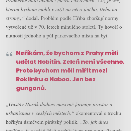
Průměrné auto dvanáct metrů čtverečních. Což je věc,
kterou bychom mohli využít na něco jiného, třeba na
stromy,“
dodal. Problém podle Hřiba zhoršují normy
vytvořené už v 70. letech minulého století. Ty hovoří o
nutnosti jednoho a půl parkovacího místa na byt.
Neříkám, že bychom z Prahy měli
udělat Hobitín. Zeleň není všechno.
Proto bychom měli mířit mezi
Roklinku a Naboo. Jen bez
gunganů.
„Gustáv Husák dodnes masivně formuje prostor a
urbanismus v českých městech,“
okomentoval s trochu
hořkým úsměvem pirátský politik.
„To, jak dnes
bydlíme, je z velké části architektura pro auta. Protože