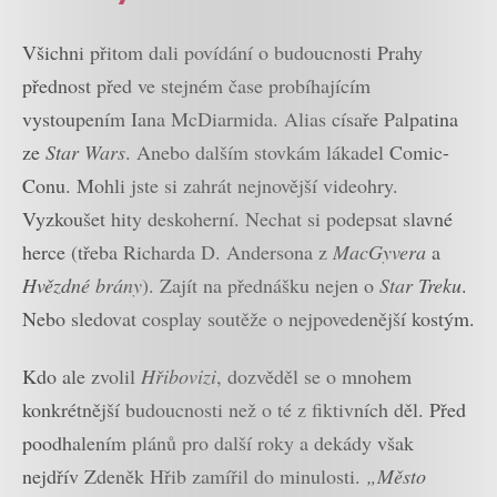
Všichni přitom dali povídání o budoucnosti Prahy
přednost před ve stejném čase probíhajícím
vystoupením Iana McDiarmida. Alias císaře Palpatina
ze
Star Wars
. Anebo dalším stovkám lákadel Comic-
Conu. Mohli jste si zahrát nejnovější videohry.
Vyzkoušet hity deskoherní. Nechat si podepsat slavné
herce (třeba Richarda D. Andersona z
MacGyvera
a
Hvězdné brány
). Zajít na přednášku nejen o
Star Treku
.
Nebo sledovat cosplay soutěže o nejpovedenější kostým.
Kdo ale zvolil
Hřibovizi
, dozvěděl se o mnohem
konkrétnější budoucnosti než o té z fiktivních děl. Před
poodhalením plánů pro další roky a dekády však
nejdřív Zdeněk Hřib zamířil do minulosti.
„Město