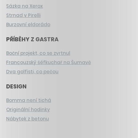
Sázka na Xerox
Strnad v Pirelli
Burzovní eldorádo
PŘÍBĚHY Z GASTRA
Boční projekt, co se zvrtnul
Francouzský šéfkuchař na Šumavě
Dva golfisti, co pečou
DESIGN
Bomma není tichá
Originální hodinky
Nábytek z betonu