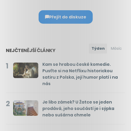
Přejít do diskuze
Týden
Měsíc
NEJČTENĚJŠÍ ČLÁNKY
1
Kam se hrabou české komedie.
Pusťte si na Netflixu historickou
satiru z Polska, její humor platí i na
nás
2
Je libo zámek? U Žatce se jeden
prodává, jeho součástí je i sýpka
nebo sušárna chmele