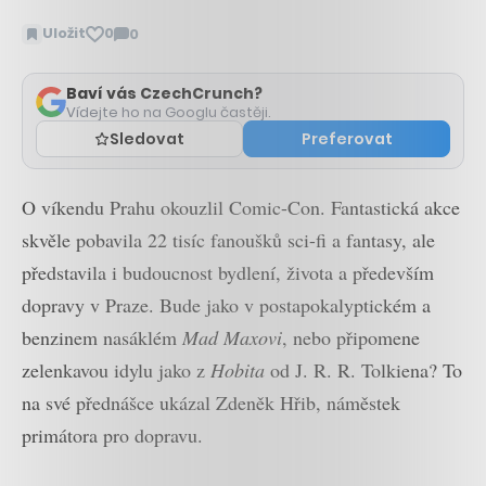
Uložit
0
0
Zobrazit
komentáře
Baví vás CzechCrunch?
Vídejte ho na Googlu častěji.
Sledovat
Preferovat
O víkendu Prahu okouzlil Comic-Con. Fantastická akce
skvěle pobavila 22 tisíc fanoušků sci-fi a fantasy, ale
představila i budoucnost bydlení, života a především
dopravy v Praze. Bude jako v postapokalyptickém a
benzinem nasáklém
Mad Maxovi
, nebo připomene
zelenkavou idylu jako z
Hobita
od J. R. R. Tolkiena? To
na své přednášce ukázal Zdeněk Hřib, náměstek
primátora pro dopravu.