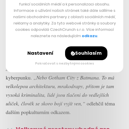
chytrých technologií a dat
, které už teď město ke svému
funkcí sociálních médií a k personalizaci obsahu.
provozu využívá. Dokonce za ně
získalo datového
Informace o užívání našich stránek také dále sdílíme s
našimi obchodními partnery z oblasti sociálních médií,
Oscara
.
reklamy a analytiky. Za tyto webové stránky a soubory
cookies odpovídá CzechCrunch s.r.o. Více informací
Pokrok a technologie nicméně podle Hřiba nejsou
naleznete na následujícím
odkazu
.
samospásné.
„Vezměte si třeba film Blade Runner.
Technologicky je na výši, ale není to svět příjemný pro
Nastavení
Souhlasím
lidi, nevede to k tomu, aby město bylo přístupnější, aby
Pokračovat s nezbytnými cookies
si lidé byli blíž,“
připomněl známé dílo antiutopického
kyberpunku.
„Nebo Gotham City z Batmana. To má
velkolepou architekturu, mrakodrapy, přitom je tam
vysoká kriminalita, lidé jsou tlačeni do vedlejších
uliček, člověk se skoro bojí vyjít ven,“
odlehčil téma
dalším popkulturním odkazem.