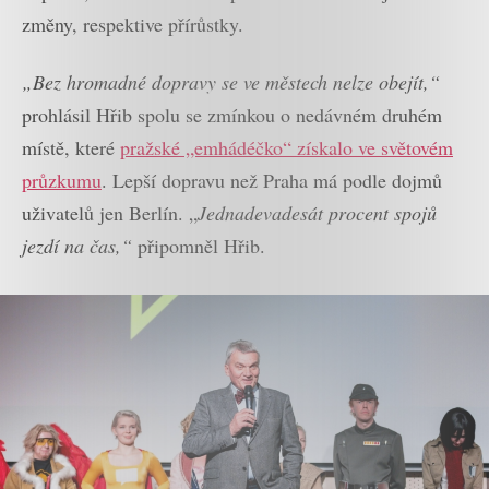
změny, respektive přírůstky.
„Bez hromadné dopravy se ve městech nelze obejít,“
prohlásil Hřib spolu se zmínkou o nedávném druhém
místě, které
pražské „emhádéčko“ získalo ve světovém
průzkumu
. Lepší dopravu než Praha má podle dojmů
uživatelů jen Berlín. „
Jednadevadesát procent spojů
jezdí na čas,“
připomněl Hřib.