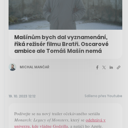
Mašínům bych dal vyznamenání,
říká režisér filmu Bratři. Oscarové
ambice ale Tomáš Mašín nemá
MICHAL MANČAŘ
Sdíleno přes Youtube
19. 10. 2023 12:12
Podívejte se na nový trailer očekávaného seriálu
Monarch: Legacy of Monsters
, který se
odehrává v
univerzu, kde vládne Godzilla
, a natáčí ho Apple.