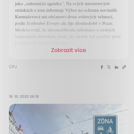
jako „zahraniční agentka“. Na svých internetových
stránkách o tom informuje Výbor na ochranu novinářů.
Kurmaševová má občanství dvou světových velmocí,
podle
Svobodné Evropy
ale žije dlouhodobě v Praze.
Moskva tvrdí, že shromažďovala informace o ruských
vojenských aktivitách, které „by mohly být použity proti
bezpečnosti Ruské federace“.
Zobrazit více
CPJ
19. 10. 2023 06:18