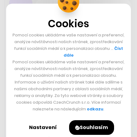
Newsletter
Sdílené zóny – Svět podle
Cookies
Raye Dalia – Trable ve Wuders
Pomocí cookies ukládáme vaše nastavení a preferencí,
Odebírat Reality Check
analýze návštěvnosti našich stránek, zprostředkování
funkcí sociálních médií a k personalizaci obsahu …
Číst
dále
Pomocí cookies ukládáme vaše nastavení a preferencí,
analýze návštěvnosti našich stránek, zprostředkování
19. 10. 2023 07:33
funkcí sociálních médií a k personalizaci obsahu.
Informace o užívání našich stránek také dále sdílíme s
našimi obchodními partnery z oblasti sociálních médií,
reklamy a analytiky. Za tyto webové stránky a soubory
cookies odpovídá CzechCrunch s.r.o. Více informací
naleznete na následujícím
odkazu
.
Nastavení
Souhlasím