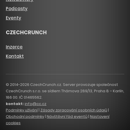
Podcasty
Eventy
CZECHCRUNCH
Inzerce
Kontakt
© 2014-2026 CzechCrunch.cz. Server provozuje společnost
CzechCrunch s.r.o. se sídlem Thámova 289/13, Praha 8 – Karlín,
186 00. IČ 01465562.
kontakt:
info@cc.cz
Podmínky užívání
|
Zásady zpracování osobních údajů
|
Obchodní podmínky
|
Návštěvní řád eventů
|
Nastavení
cookies