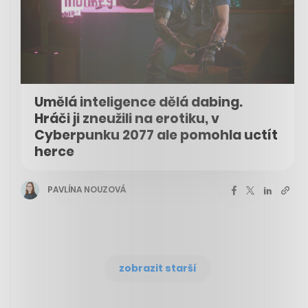
Umělá inteligence dělá dabing.
Hráči ji zneužili na erotiku, v
Cyberpunku 2077 ale pomohla uctít
herce
PAVLÍNA NOUZOVÁ
zobrazit starší