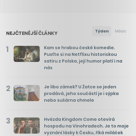
Týden
Měsíc
NEJČTENĚJŠÍ ČLÁNKY
1
Kam se hrabou české komedie.
Pusťte si na Netflixu historickou
satiru z Polska, její humor platí i na
nás
2
Je libo zámek? U Žatce se jeden
prodává, jeho součástí je i sýpka
nebo sušárna chmele
3
Hvězda Kingdom Come otevírá
hospodu na Vinohradech. Je to moje
vyznání lásky k Česku, říká miláček