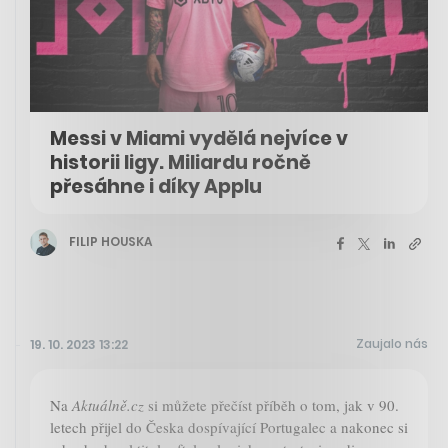
Messi v Miami vydělá nejvíce v
historii ligy. Miliardu ročně
přesáhne i díky Applu
FILIP HOUSKA
Zaujalo nás
19. 10. 2023 13:22
Na
Aktuálně.cz
si můžete přečíst příběh o tom, jak v 90.
letech přijel do Česka dospívající Portugalec a nakonec si