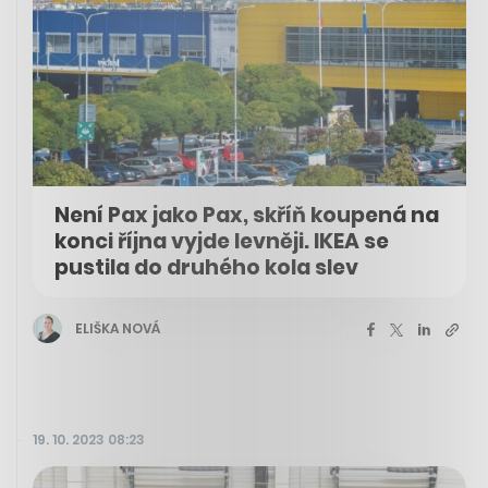
Není Pax jako Pax, skříň koupená na
konci října vyjde levněji. IKEA se
pustila do druhého kola slev
ELIŠKA NOVÁ
19. 10. 2023 08:23