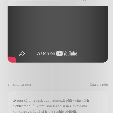
Zaujalo nás
19. 10. 2023 11:51
Evropská unie řeší, zda neomezit příliv čínských
elektromobilů, které jsou levnější než evropská
konkurence. Lidé si je ale rychle oblíbili.