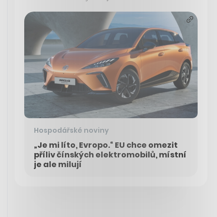
Hospodářské noviny
„Je mi líto, Evropo.“ EU chce omezit
příliv čínských elektromobilů, místní
je ale milují