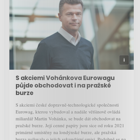
S akciemi Vohánkova Eurowagu
půjde obchodovat i na pražské
burze
S akciemi české dopravně-technologické společnosti
Eurowag, kterou vybudoval a nadále většinově ovládá
miliardář Martin Vohánka, se bude dát obchodovat na
pražské burze. Její cenné papíry jsou sice od roku 2021
primárně umístěny na londýnské burze, ale pražská
burza usilovala o jejich sekundární emisi. Podobně se na