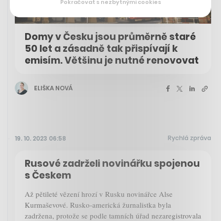
Pokračovat s nezbytnými cookies
Domy v Česku jsou průměrně staré
50 let a zásadně tak přispívají k
emisím. Většinu je nutné renovovat
ELIŠKA NOVÁ
Rychlá zpráva
19. 10. 2023 06:58
Rusové zadrželi novinářku spojenou
s Českem
Až pětileté vězení hrozí v Rusku novinářce Alse
Kurmaševové. Rusko-americká žurnalistka byla
zadržena, protože se podle tamních úřad nezaregistrovala