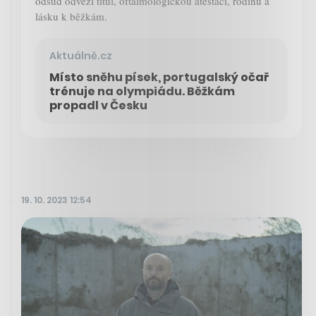
odsud odvezl titul, oftalmologickou atestaci, rodinu a
lásku k běžkám.
Aktuálně.cz
Místo sněhu písek, portugalský očař
trénuje na olympiádu. Běžkám
propadl v Česku
19. 10. 2023 12:54