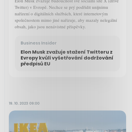
Elon Musk zvažuje budoucnost své sociální sítě X (dříve
Twitter) v Evropě. Nechce se prý podřídit unijnímu
nařízení o digitálních službách, které internetovým
společnostem mimo jiné nařizuje, aby mazaly nelegální
obsah, jako jsou nenávistné příspěvky.
Business Insider
Elon Musk zvažuje stažení Twitteru z
Evropy kvůli vyšetřování dodržování
předpisů EU
19. 10. 2023 09:00