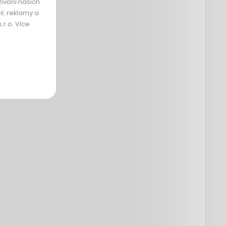
ívání našich
í, reklamy a
r.o. Více