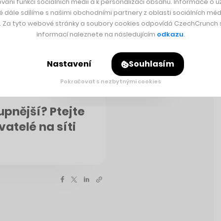
vání funkcí sociálních médií a k personalizaci obsahu. Informace o už
é dále sdílíme s našimi obchodními partnery z oblasti sociálních médi
y. Za tyto webové stránky a soubory cookies odpovídá CzechCrunch s.
informací naleznete na následujícím
odkazu
.
Nastavení
Souhlasím
Pokračovat s nezbytnými cookies
upnější? Ptejte
vatelé na síti