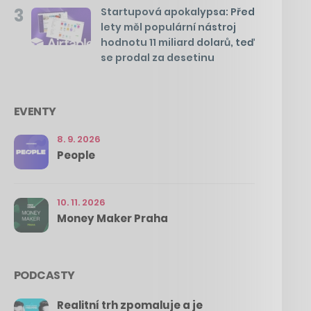
3
Startupová apokalypsa: Před
lety měl populární nástroj
hodnotu 11 miliard dolarů, teď
se prodal za desetinu
EVENTY
8. 9. 2026
People
10. 11. 2026
Money Maker Praha
PODCASTY
Realitní trh zpomaluje a je