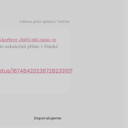
Sdíleno přes aplikaci Twitter
kerberg chtějí mít zápas ve
 to uskutečnit přímo v římské
tatus/1674842023872823310?
Doporučujeme