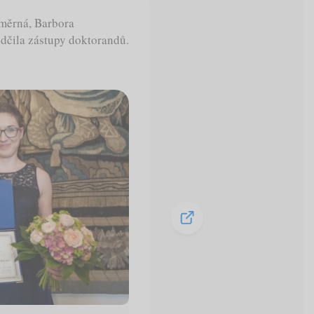
ůměrná, Barbora
edčila zástupy doktorandů.