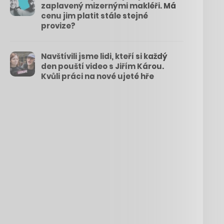
zaplavený mizernými makléři. Má
cenu jim platit stále stejné
provize?
Navštívili jsme lidi, kteří si každý
den pouští video s Jiřím Károu.
Kvůli práci na nové ujeté hře