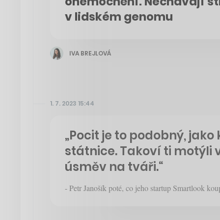
onemocnění. Nechávají str
v lidském genomu
IVA BREJLOVÁ
1. 7. 2023 15:44
„Pocit je to podobný, jako
státnice. Takoví ti motýli 
úsměv na tváři.“
- Petr Janošík poté, co jeho startup Smartlook kou