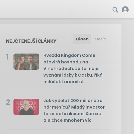
Týden
Měsíc
NEJČTENĚJŠÍ ČLÁNKY
1
Hvězda Kingdom Come
otevírá hospodu na
Vinohradech. Je to moje
vyznání lásky k Česku, říká
miláček fanoušků
2
Jak vydělat 200 milionů za
pár měsíců? Mladý investor
to zvládl s akciemi Xeroxu,
ale chce mnohem víc