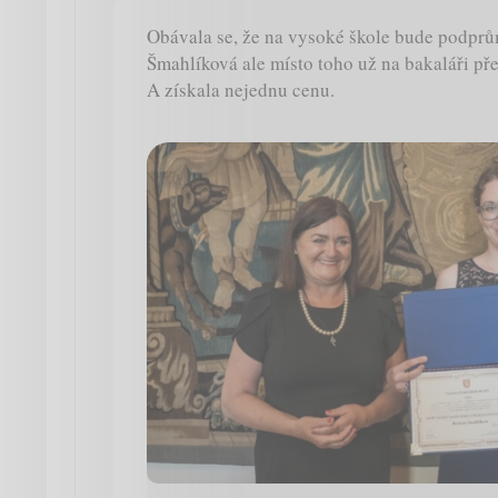
Obávala se, že na vysoké škole bude podpr
Šmahlíková ale místo toho už na bakaláři př
A získala nejednu cenu.