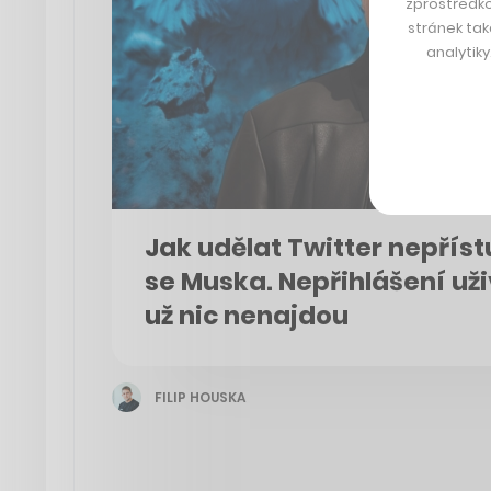
zprostředko
stránek tak
analytik
Jak udělat Twitter nepříst
se Muska. Nepřihlášení uži
už nic nenajdou
FILIP HOUSKA