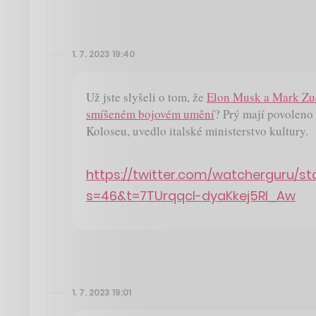
1. 7. 2023 19:40
Už jste slyšeli o tom, že
Elon Musk a Mark Zuc
smíšeném bojovém umění
? Prý mají povoleno
Koloseu, uvedlo italské ministerstvo kultury.
https://twitter.com/watcherguru/s
s=46&t=7TUrqqcI-dyaKkej5Rl_Aw
1. 7. 2023 19:01