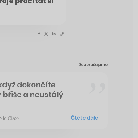
oje pročítat si
Doporučujeme
 když dokončíte
v břiše a neustálý
Čtěte dále
pilo Cisco