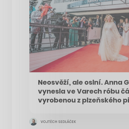
Neosvěží, ale oslní. Anna 
vynesla ve Varech róbu č
vyrobenou z plzeňského p
VOJTĚCH SEDLÁČEK