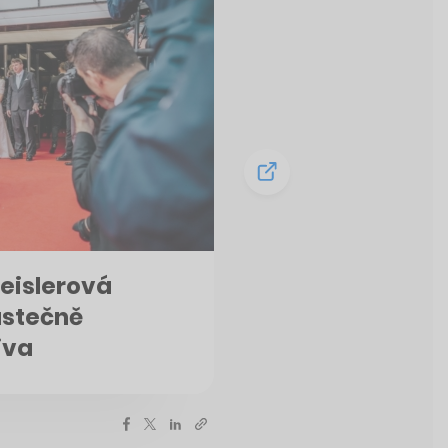
Geislerová
ástečně
iva