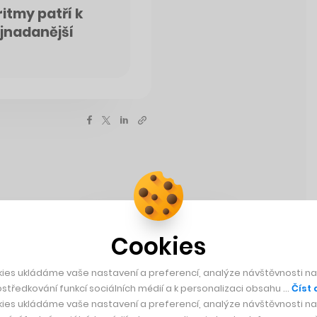
ritmy patří k
ejnadanější
Cookies
ies ukládáme vaše nastavení a preferencí, analýze návštěvnosti naš
středkování funkcí sociálních médií a k personalizaci obsahu …
Číst 
ies ukládáme vaše nastavení a preferencí, analýze návštěvnosti naš