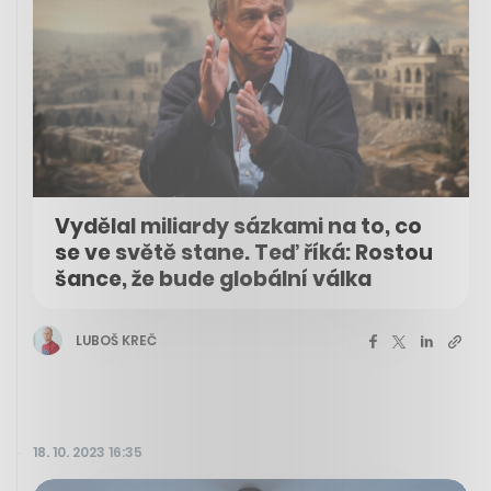
Vydělal miliardy sázkami na to, co
se ve světě stane. Teď říká: Rostou
šance, že bude globální válka
LUBOŠ KREČ
18. 10. 2023 16:35