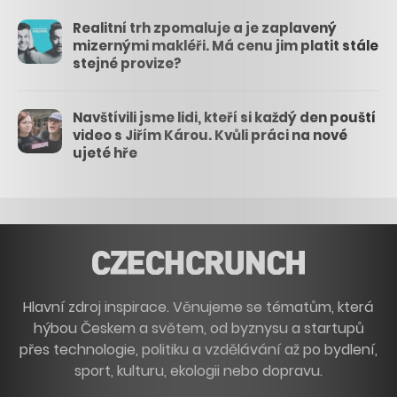
Realitní trh zpomaluje a je zaplavený
mizernými makléři. Má cenu jim platit stále
stejné provize?
Navštívili jsme lidi, kteří si každý den pouští
video s Jiřím Károu. Kvůli práci na nové
ujeté hře
Hlavní zdroj inspirace. Věnujeme se tématům, která
hýbou Českem a světem, od byznysu a startupů
přes technologie, politiku a vzdělávání až po bydlení,
sport, kulturu, ekologii nebo dopravu.