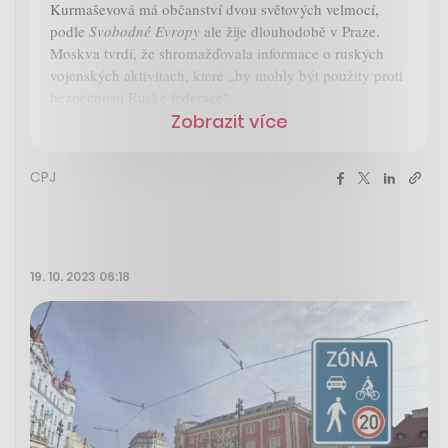
Kurmaševová má občanství dvou světových velmocí,
podle
Svobodné Evropy
ale žije dlouhodobě v Praze.
Moskva tvrdí, že shromažďovala informace o ruských
vojenských aktivitách, které „by mohly být použity proti
bezpečnosti Ruské federace“.
Zobrazit více
CPJ
19. 10. 2023 06:18