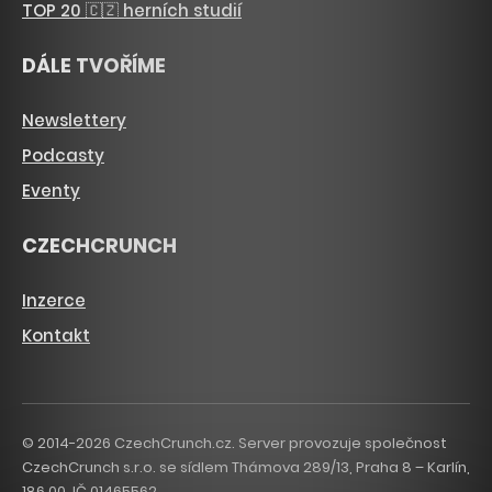
TOP 20 🇨🇿 herních studií
DÁLE TVOŘÍME
Newslettery
Podcasty
Eventy
CZECHCRUNCH
Inzerce
Kontakt
© 2014-2026 CzechCrunch.cz. Server provozuje společnost
CzechCrunch s.r.o. se sídlem Thámova 289/13, Praha 8 – Karlín,
186 00. IČ 01465562.