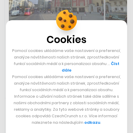
Cookies
Do Česka míří sdílené zóny.
Zavedou rovnoprávnost chodců,
aut i cyklistů na jednom místě
Pomocí cookies ukládáme vaše nastavení a preferencí,
analýze návštěvnosti našich stránek, zprostředkování
funkcí sociálních médií a k personalizaci obsahu …
Číst
ELIŠKA NOVÁ
dále
Pomocí cookies ukládáme vaše nastavení a preferencí,
analýze návštěvnosti našich stránek, zprostředkování
funkcí sociálních médií a k personalizaci obsahu.
Informace o užívání našich stránek také dále sdílíme s
Rychlá zpráva
18. 10. 2023 21:19
našimi obchodními partnery z oblasti sociálních médií,
reklamy a analytiky. Za tyto webové stránky a soubory
Evropská centrální banka spustí
cookies odpovídá CzechCrunch s.r.o. Více informací
přípravnou fázi pro zavedení
naleznete na následujícím
odkazu
.
digitálního eura