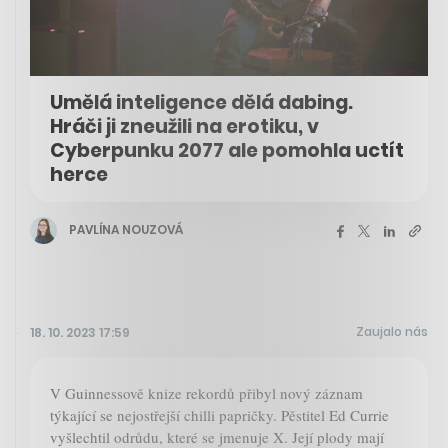
Umělá inteligence dělá dabing.
Hráči ji zneužili na erotiku, v
Cyberpunku 2077 ale pomohla uctít
herce
PAVLÍNA NOUZOVÁ
Zaujalo nás
18. 10. 2023 17:59
V Guinnessově knize rekordů přibyl nový záznam
týkající se nejostřejší chilli papričky. Pěstitel Ed Currie
vyšlechtil odrůdu, které se jmenuje X. Její plody mají