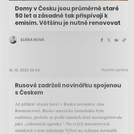
Domy v Česku jsou průměrně staré
50 let a zásadně tak přispívají k
emisím. Většinu je nutné renovovat
ELIŠKA NOVÁ
Rychlá zpráva
19. 10. 2023 06:58
Rusové zadrželi novinářku spojenou
s Českem
Až pětileté vězení hrozí v Rusku novinářce Alse
Kurmaševové. Rusko-americká žurnalistka byla
zadržena, protože se podle tamních úřad nezaregistrovala
jako „zahraniční agentka“. Na svých internetových
stránkách o tom informuje Výbor na ochranu novinářů.