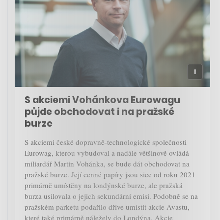
S akciemi Vohánkova Eurowagu
půjde obchodovat i na pražské
burze
S akciemi české dopravně-technologické společnosti
Eurowag, kterou vybudoval a nadále většinově ovládá
miliardář Martin Vohánka, se bude dát obchodovat na
pražské burze. Její cenné papíry jsou sice od roku 2021
primárně umístěny na londýnské burze, ale pražská
burza usilovala o jejich sekundární emisi. Podobně se na
pražském parketu podařilo dříve umístit akcie Avastu,
které také primárně náležely do Londýna. Akcie