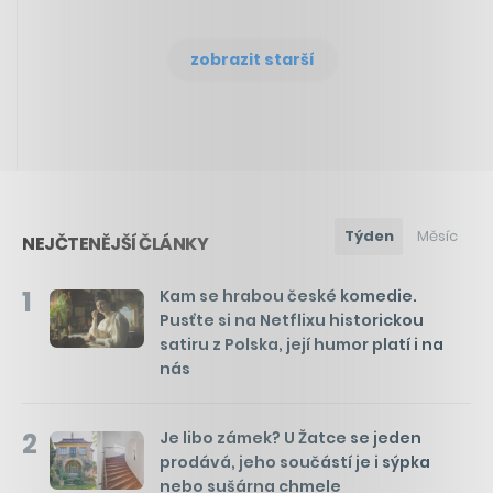
zobrazit starší
Týden
Měsíc
NEJČTENĚJŠÍ ČLÁNKY
1
Kam se hrabou české komedie.
Pusťte si na Netflixu historickou
satiru z Polska, její humor platí i na
nás
2
Je libo zámek? U Žatce se jeden
prodává, jeho součástí je i sýpka
nebo sušárna chmele