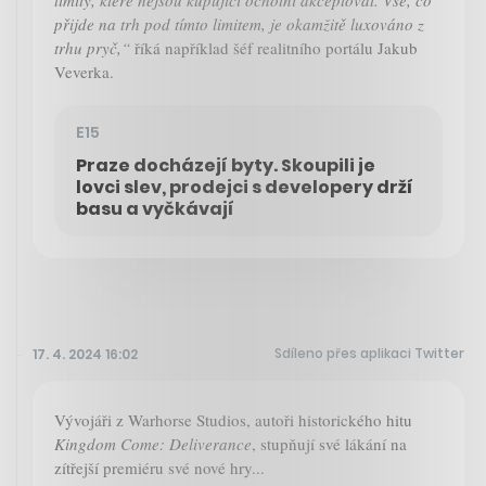
přijde na trh pod tímto limitem, je okamžitě luxováno z
trhu pryč,“
říká například šéf realitního portálu Jakub
Veverka.
E15
Praze docházejí byty. Skoupili je
lovci slev, prodejci s developery drží
basu a vyčkávají
Sdíleno přes aplikaci Twitter
17. 4. 2024 16:02
Vývojáři z Warhorse Studios, autoři historického hitu
Kingdom Come: Deliverance
, stupňují své lákání na
zítřejší premiéru své nové hry...