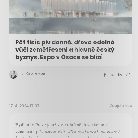
Pět tisíc piv denně, dřevo odolné
vůči zemětřesení a hlavně český
byznys. Expo v Ósace se blíží
ELIŠKA NOVÁ
Zaujalo nás
17. 4. 2024 17:07
Bydlení v Praze je už zase obtížně dosažitelnou
vzácností, píše server
E15
.
„Trh nyní naráží na cenové
limity, které nejsou kupující ochotni akceptovat. Vše, co