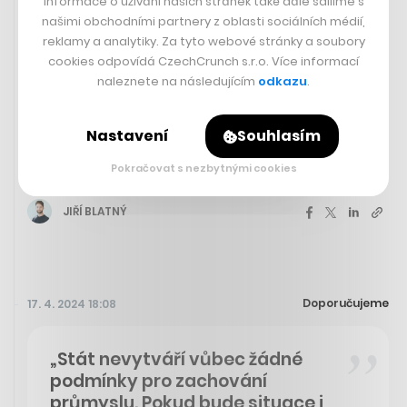
Informace o užívání našich stránek také dále sdílíme s
našimi obchodními partnery z oblasti sociálních médií,
reklamy a analytiky. Za tyto webové stránky a soubory
cookies odpovídá CzechCrunch s.r.o. Více informací
naleznete na následujícím
odkazu
.
Atlas je mrtvý, ať žije Atlas. V Boston
Nastavení
Souhlasím
Dynamics ukázali video s novým a
ještě pohyblivějším robotem
Pokračovat s nezbytnými cookies
JIŘÍ BLATNÝ
Doporučujeme
17. 4. 2024 18:08
„Stát nevytváří vůbec žádné
podmínky pro zachování
průmyslu. Pokud bude situace i