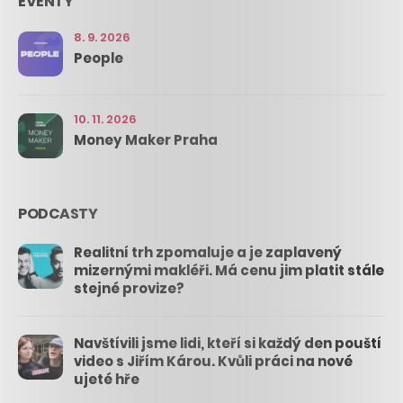
EVENTY
8. 9. 2026
People
10. 11. 2026
Money Maker Praha
PODCASTY
Realitní trh zpomaluje a je zaplavený
mizernými makléři. Má cenu jim platit stále
stejné provize?
Navštívili jsme lidi, kteří si každý den pouští
video s Jiřím Károu. Kvůli práci na nové
ujeté hře