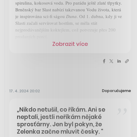
spirulina, kokosová voda. Pro parádu ještě zlaté třpytky.
Brněnský bar Slast nabízí takzvanou Vodu života, která
je inspirována sci-fi ságou
Duna
. Od 1. dubna, kdy ji ve
Slasti začali servírovat hostům, se měla stát
nejprodávanějším koktejlem, což potvrzuje přes 200
prodaných porcí.
Zobrazit více
Doporučujeme
17. 4. 2024 20:02
„Nikdo netušil, co říkám. Ani se
neptali, jestli neříkám nějaké
sprosťárny. Jen byl pokyn, že
Zelenka začne mluvit česky. “