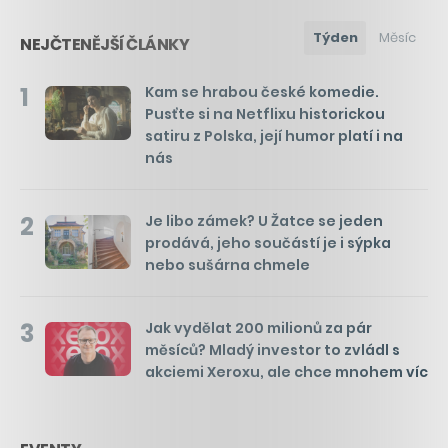
Týden
Měsíc
NEJČTENĚJŠÍ ČLÁNKY
1
Kam se hrabou české komedie.
Pusťte si na Netflixu historickou
satiru z Polska, její humor platí i na
nás
2
Je libo zámek? U Žatce se jeden
prodává, jeho součástí je i sýpka
nebo sušárna chmele
3
Jak vydělat 200 milionů za pár
měsíců? Mladý investor to zvládl s
akciemi Xeroxu, ale chce mnohem víc