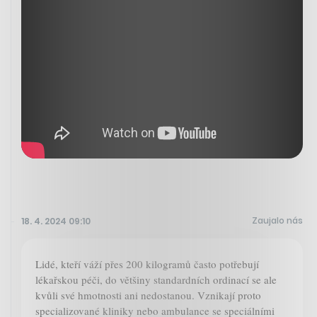
Zaujalo nás
18. 4. 2024 09:10
Lidé, kteří váží přes 200 kilogramů často potřebují
lékařskou péči, do většiny standardních ordinací se ale
kvůli své hmotnosti ani nedostanou. Vznikají proto
specializované kliniky nebo ambulance se speciálními