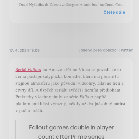
- David Nykl alias dr. Zelenka ze Stargate: Atlantis bavil na Comic-Conu
Čtěte dále
Sdíleno přes aplikaci Twitter
17. 4. 2024 19:09
Seriál
Fallout
na Amazon Prime Video se povedl. Je to
černá postapokalyptická komedie, která má přesně tu
stejnou atmosféru jako původní videohry. Hlavně třetí a
čtvrtý díl. A úspěch seriálu svědčí i herním předlohám.
Prakticky všechny tituly ze série
Fallout
napříč
platformami hlásí výrazný, někdy až dvojnásobný nárůst
v počtu hráčů.
Fallout games double in player
count after Prime series