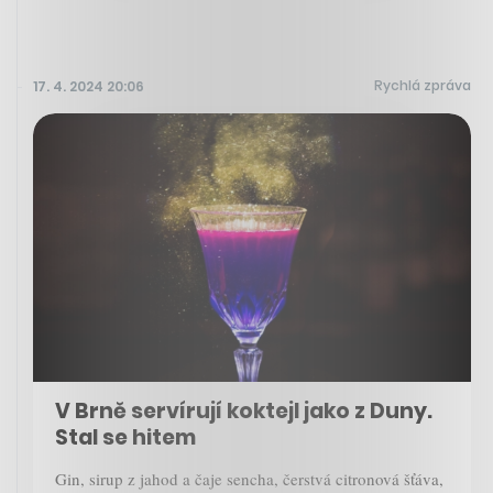
Rychlá zpráva
17. 4. 2024 20:06
V Brně servírují koktejl jako z Duny.
Stal se hitem
Gin, sirup z jahod a čaje sencha, čerstvá citronová šťáva,