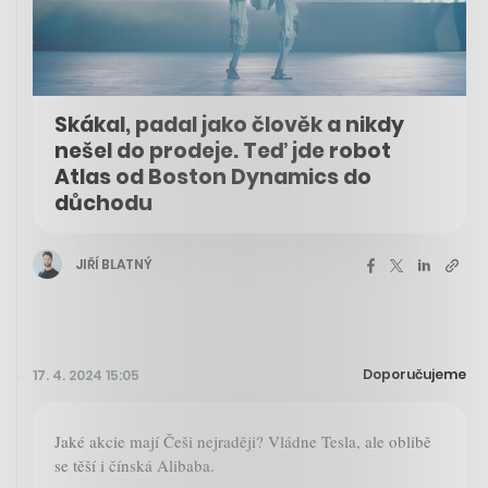
Skákal, padal jako člověk a nikdy
nešel do prodeje. Teď jde robot
Atlas od Boston Dynamics do
důchodu
JIŘÍ BLATNÝ
Doporučujeme
17. 4. 2024 15:05
Jaké akcie mají Češi nejraději? Vládne Tesla, ale oblibě
se těší i čínská Alibaba.