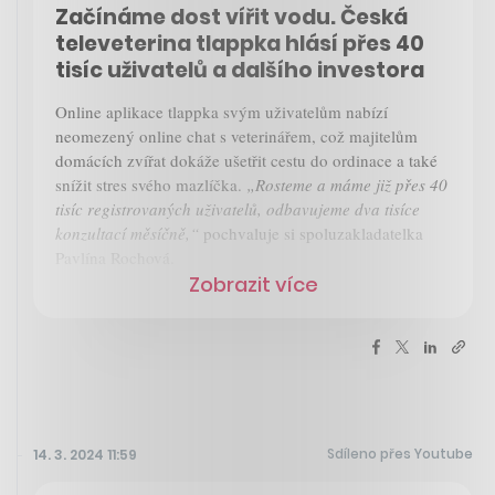
Začínáme dost vířit vodu. Česká
televeterina tlappka hlásí přes 40
tisíc uživatelů a dalšího investora
Online aplikace tlappka svým uživatelům nabízí
neomezený online chat s veterinářem, což majitelům
domácích zvířat dokáže ušetřit cestu do ordinace a také
snížit stres svého mazlíčka.
„Rosteme a máme již přes 40
tisíc registrovaných uživatelů, odbavujeme dva tisíce
konzultací měsíčně,“
pochvaluje si spoluzakladatelka
Pavlína Rochová.
Zobrazit více
Sdíleno přes Youtube
14. 3. 2024 11:59