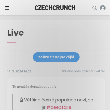
Live
zobrazit nejnovější
Sdíleno přes aplikaci Twitter
14. 3. 2024 14:23
To nemůže dopadnout dobře.
🤖Většina české populace neví, co
je
#deepfake