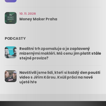
10. 11. 2026
Money Maker Praha
PODCASTY
Realitní trh zpomaluje a je zaplavený
mizernými makléři. Má cenu jim platit stále
stejné provize?
Navštívili jsme lidi, kteří si každý den pouští
video s Jiřím Károu. Kvůli práci na nové
ujeté hře