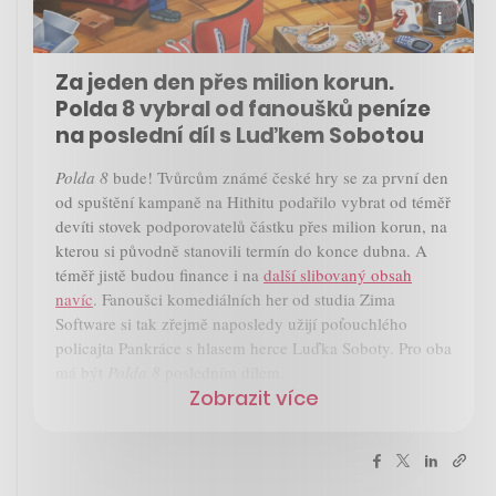
Za jeden den přes milion korun.
Polda 8 vybral od fanoušků peníze
na poslední díl s Luďkem Sobotou
Polda 8
bude! Tvůrcům známé české hry se za první den
od spuštění kampaně na Hithitu podařilo vybrat od téměř
devíti stovek podporovatelů částku přes milion korun, na
kterou si původně stanovili termín do konce dubna. A
téměř jistě budou finance i na
další slibovaný obsah
navíc
. Fanoušci komediálních her od studia Zima
Software si tak zřejmě naposledy užijí poťouchlého
policajta Pankráce s hlasem herce Luďka Soboty. Pro oba
má být
Polda 8
posledním dílem.
Zobrazit více