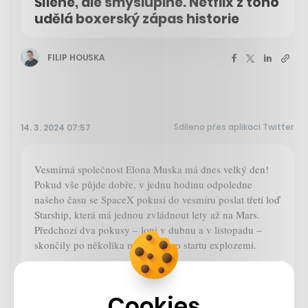
Šílené, ale smysluplné. Netflix z toho
udělá boxerský zápas historie
FILIP HOUSKA
Sdíleno přes aplikaci Twitter
14. 3. 2024 07:57
Vesmírná společnost Elona Muska má dnes velký den!
Pokud vše půjde dobře, v jednu hodinu odpoledne
našeho času se SpaceX pokusí do vesmíru poslat třetí loď
Starship, která má jednou zvládnout lety až na Mars.
Předchozí dva pokusy – loni v dubnu a v listopadu –
skončily po několika minutách po startu explozemi.
Targeting Thursday, March 14 for
Cookies
Starship’s third flight test. A 110-