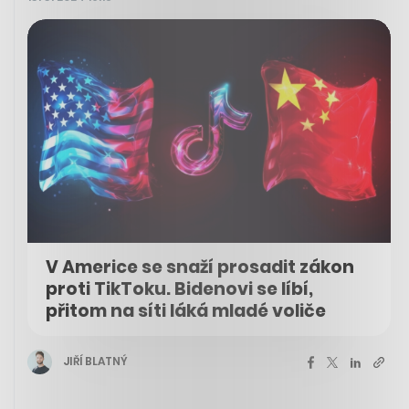
V Americe se snaží prosadit zákon
proti TikToku. Bidenovi se líbí,
přitom na síti láká mladé voliče
JIŘÍ BLATNÝ