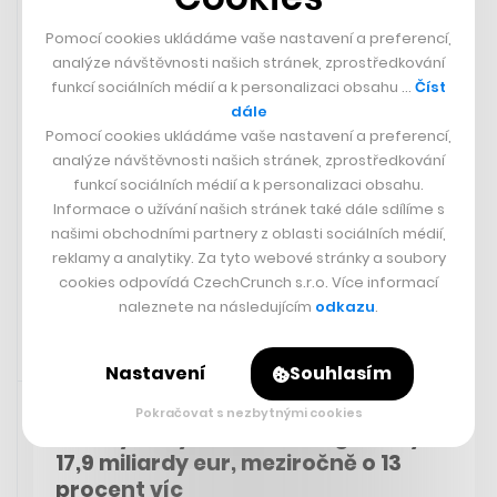
minute launch window opens at
Pomocí cookies ukládáme vaše nastavení a preferencí,
7:00 a.m. CT →
analýze návštěvnosti našich stránek, zprostředkování
funkcí sociálních médií a k personalizaci obsahu …
Číst
https://t.co/bJFjLCiTbK
dále
pic.twitter.com/hFq1L4w9et
Pomocí cookies ukládáme vaše nastavení a preferencí,
analýze návštěvnosti našich stránek, zprostředkování
— SpaceX (@SpaceX)
March 13,
funkcí sociálních médií a k personalizaci obsahu.
Informace o užívání našich stránek také dále sdílíme s
2024
našimi obchodními partnery z oblasti sociálních médií,
reklamy a analytiky. Za tyto webové stránky a soubory
cookies odpovídá CzechCrunch s.r.o. Více informací
naleznete na následujícím
odkazu
.
Nastavení
Souhlasím
Rychlá zpráva
14. 3. 2024 07:09
Pokračovat s nezbytnými cookies
Loňský čistý zisk Volkswagenu byl
17,9 miliardy eur, meziročně o 13
procent víc