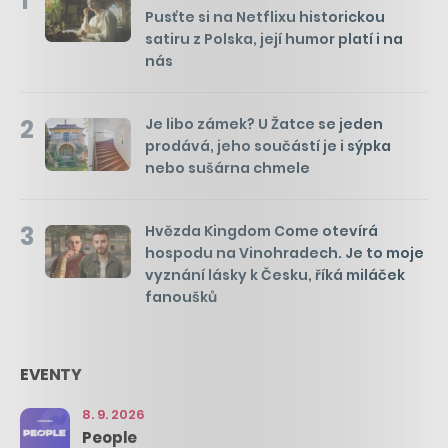
1
Pusťte si na Netflixu historickou
satiru z Polska, její humor platí i na
nás
2
Je libo zámek? U Žatce se jeden
prodává, jeho součástí je i sýpka
nebo sušárna chmele
3
Hvězda Kingdom Come otevírá
hospodu na Vinohradech. Je to moje
vyznání lásky k Česku, říká miláček
fanoušků
EVENTY
8. 9. 2026
People