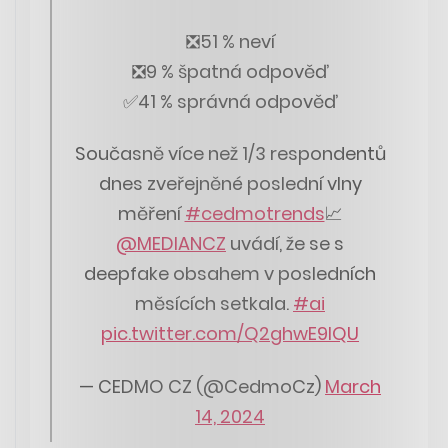
❎51 % neví
❎9 % špatná odpověď
✅41 % správná odpověď
Současně více než 1/3 respondentů
dnes zveřejněné poslední vlny
měření
#cedmotrends
📈
@MEDIANCZ
uvádí, že se s
deepfake obsahem v posledních
měsících setkala.
#ai
pic.twitter.com/Q2ghwE9lQU
— CEDMO CZ (@CedmoCz)
March
14, 2024