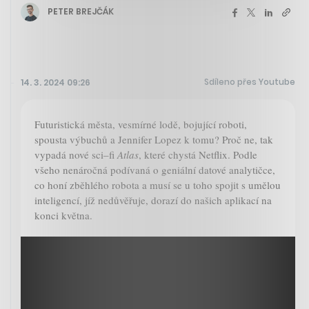
PETER BREJČÁK
Sdíleno přes Youtube
14. 3. 2024 09:26
Futuristická města, vesmírné lodě, bojující roboti,
spousta výbuchů a Jennifer Lopez k tomu? Proč ne, tak
vypadá nové sci–fi
Atlas
, které chystá Netflix. Podle
všeho nenáročná podívaná o geniální datové analytičce,
co honí zběhlého robota a musí se u toho spojit s umělou
inteligencí, jíž nedůvěřuje, dorazí do našich aplikací na
konci května.