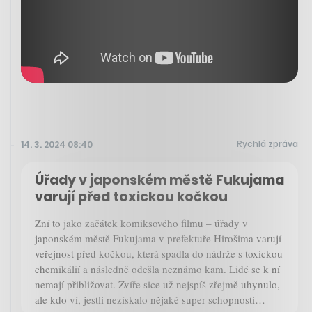
Rychlá zpráva
14. 3. 2024 08:40
Úřady v japonském městě Fukujama
varují před toxickou kočkou
Zní to jako začátek komiksového filmu – úřady v
japonském městě Fukujama v prefektuře Hirošima varují
veřejnost před kočkou, která spadla do nádrže s toxickou
chemikálií a následně odešla neznámo kam. Lidé se k ní
nemají přibližovat. Zvíře sice už nejspíš zřejmě uhynulo,
ale kdo ví, jestli nezískalo nějaké super schopnosti…