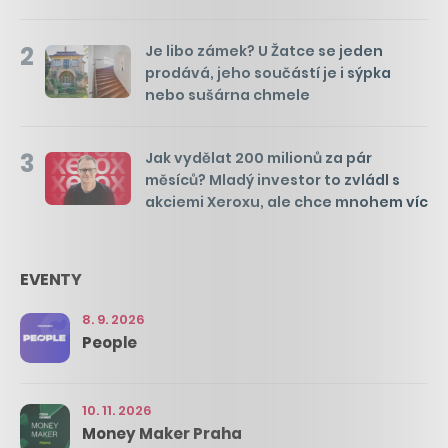
2
Je libo zámek? U Žatce se jeden
prodává, jeho součástí je i sýpka
nebo sušárna chmele
3
Jak vydělat 200 milionů za pár
měsíců? Mladý investor to zvládl s
akciemi Xeroxu, ale chce mnohem víc
EVENTY
8. 9. 2026
People
10. 11. 2026
Money Maker Praha