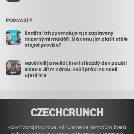
PODCASTY
Realitní trh zpomaluje a je zaplavený
mizernými makléři. Má cenu jim platit stále
stejné provize?
Navštívili jsme lidi, kteří si každý den pouští
video s Jiřím Károu. Kvůli práci na nové
ujeté hře
Hlavní zdroj inspirace. Věnujeme se tématům, která