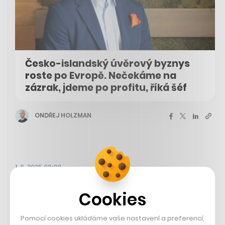
Česko-islandský úvěrový byznys
roste po Evropě. Nečekáme na
zázrak, jdeme po profitu, říká šéf
ONDŘEJ HOLZMAN
1. 9. 2025 08:00
Cookies
Newsletter
Kdo není v San Franciscu,
neuspěje
Pomocí cookies ukládáme vaše nastavení a preferencí,