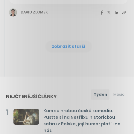
DAVID ZLOMEK
zobrazit starší
Týden
Měsíc
NEJČTENĚJŠÍ ČLÁNKY
1
Kam se hrabou české komedie.
Pusťte si na Netflixu historickou
satiru z Polska, její humor platí i na
nás