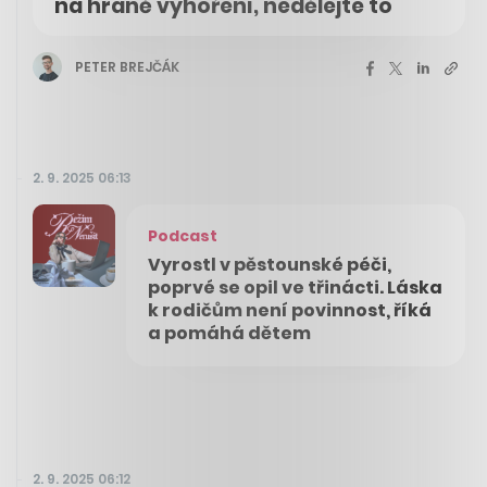
na hraně vyhoření, nedělejte to
PETER BREJČÁK
2. 9. 2025 06:13
Podcast
Vyrostl v pěstounské péči,
poprvé se opil ve třinácti. Láska
k rodičům není povinnost, říká
a pomáhá dětem
2. 9. 2025 06:12