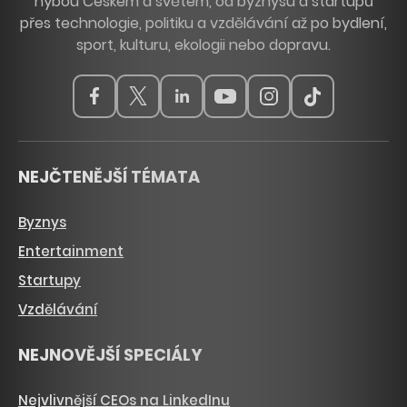
hýbou Českem a světem, od byznysu a startupů
přes technologie, politiku a vzdělávání až po bydlení,
sport, kulturu, ekologii nebo dopravu.
NEJČTENĚJŠÍ TÉMATA
Byznys
Entertainment
Startupy
Vzdělávání
NEJNOVĚJŠÍ SPECIÁLY
Nejvlivnější CEOs na LinkedInu