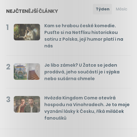
Týden
Měsíc
NEJČTENĚJŠÍ ČLÁNKY
1
Kam se hrabou české komedie.
Pusťte si na Netflixu historickou
satiru z Polska, její humor platí i na
nás
2
Je libo zámek? U Žatce se jeden
prodává, jeho součástí je i sýpka
nebo sušárna chmele
3
Hvězda Kingdom Come otevírá
hospodu na Vinohradech. Je to moje
vyznání lásky k Česku, říká miláček
fanoušků