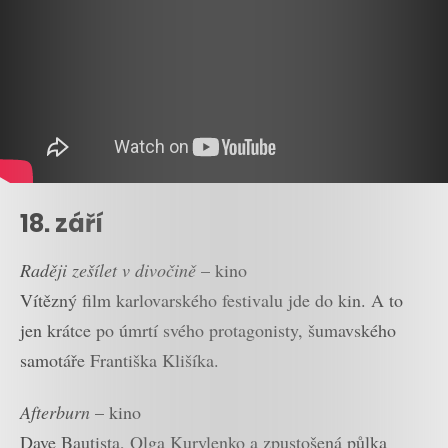
18. září
Raději zešílet v divočině
– kino
Vítězný film karlovarského festivalu jde do kin. A to
jen krátce po úmrtí svého protagonisty, šumavského
samotáře Františka Klišíka.
Afterburn
– kino
Dave Bautista, Olga Kurylenko a zpustošená půlka