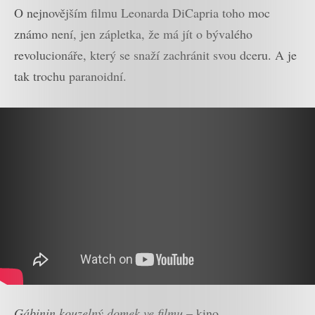
O nejnovějším filmu Leonarda DiCapria toho moc
známo není, jen zápletka, že má jít o bývalého
revolucionáře, který se snaží zachránit svou dceru. A je
tak trochu paranoidní.
Gábinin kouzelný domek ve filmu
– kino