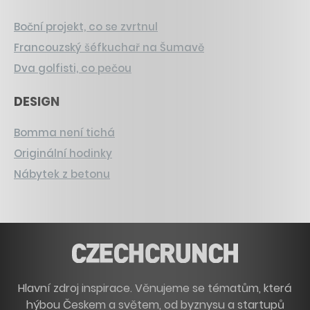
Boční projekt, co se zvrtnul
Francouzský šéfkuchař na Šumavě
Dva golfisti, co pečou
DESIGN
Bomma není tichá
Originální hodinky
Nábytek z betonu
Hlavní zdroj inspirace. Věnujeme se tématům, která
hýbou Českem a světem, od byznysu a startupů