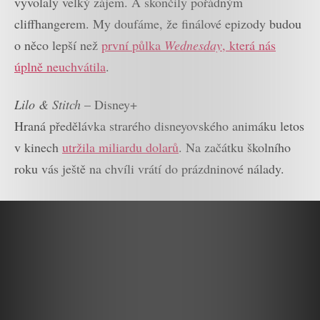
vyvolaly velký zájem. A skončily pořádným
cliffhangerem. My doufáme, že finálové epizody budou
o něco lepší než
první půlka
Wednesday
, která nás
úplně neuchvátila
.
Lilo & Stitch
– Disney+
Hraná předělávka strarého disneyovského animáku letos
v kinech
utržila miliardu dolarů
. Na začátku školního
roku vás ještě na chvíli vrátí do prázdninové nálady.