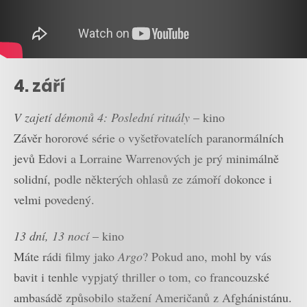
4. září
V zajetí démonů 4: Poslední rituály
– kino
Závěr hororové série o vyšetřovatelích paranormálních
jevů Edovi a Lorraine Warrenových je prý minimálně
solidní, podle některých ohlasů ze zámoří dokonce i
velmi povedený.
13 dní, 13 nocí
– kino
Máte rádi filmy jako
Argo
? Pokud ano, mohl by vás
bavit i tenhle vypjatý thriller o tom, co francouzské
ambasádě způsobilo stažení Američanů z Afghánistánu.