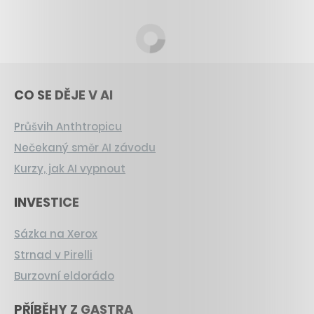
CO SE DĚJE V AI
Průšvih Anthtropicu
Nečekaný směr AI závodu
Kurzy, jak AI vypnout
INVESTICE
Sázka na Xerox
Strnad v Pirelli
Burzovní eldorádo
PŘÍBĚHY Z GASTRA