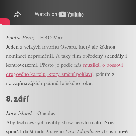
Emilia Pérez
– HBO Max
Jeden z velkých favoritů Oscarů, který ale žádnou
nominaci neproměnil. A taky film opředený skandály i
kontroverzemi. Přesto je podle nás
muzikál o bossovi
drogového kartelu, který změní pohlaví
, jedním z
nejzajímavějších počinů loňského roku.
8. září
Love Island
– Oneplay
Aby těch českých reality show nebylo málo, Nova
spouští další řadu žhavého
Love Islandu
ze zbrusu nové