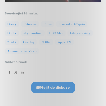
Související témata:
Disney
Futurama
Prima
Leonardo DiCaprio
Dexter
SkyShowtime
HBO Max
Filmy a seriály
Zrádci
Oneplay
Netflix
Apple TV
Amazon Prime Video
Sdílet článek
Přejít do diskuze