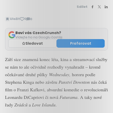
Sdílet
Uložit
0
0
Zobrazit
komentáře
Baví vás CzechCrunch?
Vídejte ho na Googlu častěji.
Sledovat
Preferovat
Září sice znamená konec léta, kina a streamovací služby
se nám to ale očividně rozhodly vynahradit – kromě
očekávané druhé půlky
Wednesday,
hororu podle
Stephena Kinga nebo závěru
Panství Downton
nás čeká
film o Franzi Kafkovi, absurdní komedie o revolucionáři
Leonardu DiCapriovi či nová
Futurama
. A taky nové
řady
Zrádců
a
Love Islandu
.