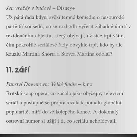
Jen vraždy v budově
– Disney+
Už pátá řada kdysi svěží temné komedie o nesourodé
partě tří sousedů, co se rozhodli vyřešit záhadné úmrtí v
rezidenčním objektu, který obývají, už sice trpí vším,
čím pokrořilé seriálové řady obvykle trpí, kdo by ale
kouzlu Martina Shorta a Stevea Martina odolal?
11. září
Panství Downtown: Velké finále
– kino
Britská soap opera, co začala jako obyčejný televizní
seriál a postupně se propracovala k pomalu globální
popularitě, míří do velkolepého konce. A dokonalý
ostrovní humor si užijí i ti, co seriálu neholdovali.