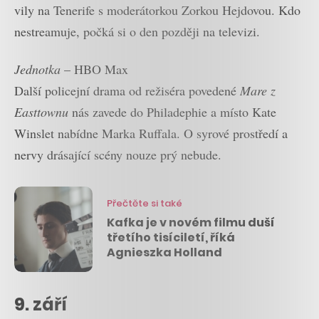
vily na Tenerife s moderátorkou Zorkou Hejdovou. Kdo
nestreamuje, počká si o den později na televizi.
Jednotka
– HBO Max
Další policejní drama od režiséra povedené
Mare z
Easttownu
nás zavede do Philadephie a místo Kate
Winslet nabídne Marka Ruffala. O syrové prostředí a
nervy drásající scény nouze prý nebude.
Přečtěte si také
Kafka je v novém filmu duší
třetího tisíciletí, říká
Agnieszka Holland
9. září