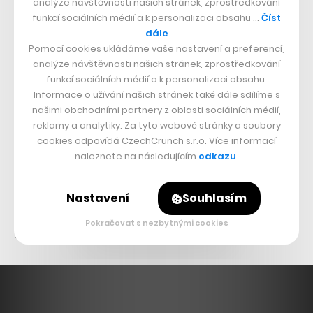
analýze návštěvnosti našich stránek, zprostředkování
16. září
funkcí sociálních médií a k personalizaci obsahu …
Číst
dále
Futurama
– Disney+
Pomocí cookies ukládáme vaše nastavení a preferencí,
analýze návštěvnosti našich stránek, zprostředkování
Robota Bendera už jste viděli na hlavní fotce, v půlce
funkcí sociálních médií a k personalizaci obsahu.
září ho uvidíte v nové řadě kultovní sci-fi komedie od
Informace o užívání našich stránek také dále sdílíme s
našimi obchodními partnery z oblasti sociálních médií,
tvůrců
Simpsonových
.
reklamy a analytiky. Za tyto webové stránky a soubory
cookies odpovídá CzechCrunch s.r.o. Více informací
Brutalista
– SkyShowtime
naleznete na následujícím
odkazu
.
Další velký favorit – a v tomhle případě
i skutečný
sběratel
– loňských Oscarů míří na stream. Adrien
Nastavení
Souhlasím
Brody v něm už podruhé přežil holocaust a coby
Pokračovat s nezbytnými cookies
maďarský architekt se snaží prosadit v Americe.