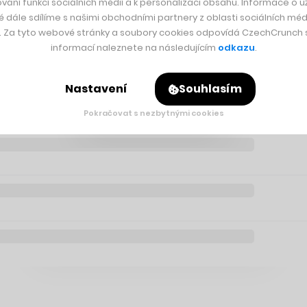
vání funkcí sociálních médií a k personalizaci obsahu. Informace o už
é dále sdílíme s našimi obchodními partnery z oblasti sociálních médi
y. Za tyto webové stránky a soubory cookies odpovídá CzechCrunch s.
informací naleznete na následujícím
odkazu
.
Nastavení
Souhlasím
Pokračovat s nezbytnými cookies