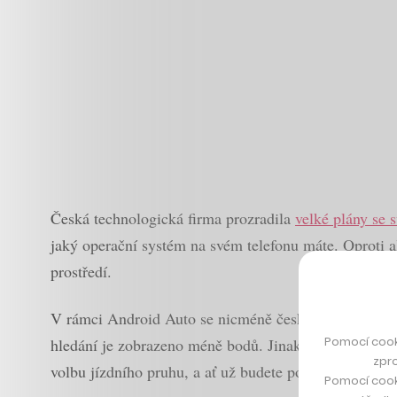
Česká technologická firma prozradila
velké plány se 
jaký operační systém na svém telefonu máte. Oproti
prostředí.
V rámci Android Auto se nicméně česká navigace neobe
Pomocí cook
hledání je zobrazeno méně bodů. Jinak jde o standard
zpro
volbu jízdního pruhu, a ať už budete potřebovat vyrazi
Pomocí cook