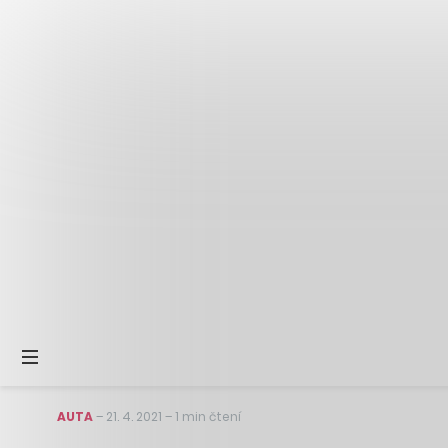
AUTA
–
21. 4. 2021
–
1 min čtení