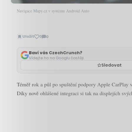
Navigace Mapy.cz v systému Android Auto
Uložit
0
0
Zobrazit
komentáře
Baví vás CzechCrunch?
Vídejte ho na Googlu častěji.
Sledovat
Téměř rok a půl po spuštění podpory Apple CarPlay v 
Díky nově ohlášené integraci si tak na displejích s