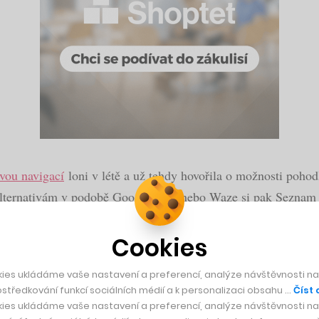
svou navigací
loni v létě a už tehdy hovořila o možnosti poho
 alternativám v podobě Google Map nebo Waze si pak Seznam 
Cookies
jde bez některých omezení. Jelikož se jedná o podklady třetí 
ies ukládáme vaše nastavení a preferencí, analýze návštěvnosti naš
ní Mapy.cz, jak je známe. Aplikace pracuje s vlastními daty,
středkování funkcí sociálních médií a k personalizaci obsahu …
Číst 
t kamkoli, vždy vám nabídne tři cesty, ze kterých si vyberete.
ies ukládáme vaše nastavení a preferencí, analýze návštěvnosti naš