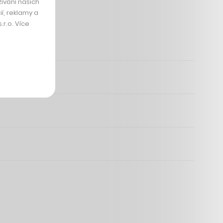
ívání našich
í, reklamy a
r.o. Více