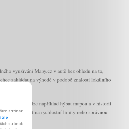
dlného využívání Mapy.cz v autě bez ohledu na to,
chce zakládat na výhodě v podobě znalosti lokálního
strany, tak nelze například hýbat mapou a v historii
ich stránek,
 umí upozorňovat na rychlostní limity nebo správnou
dále
ich stránek,