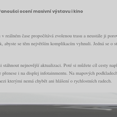
Fanoušci ocení masivní výstavu i kino
u v reálném čase propočítává zvolenou trasu a neustále ji por
k, abyste se těm největším komplikacím vyhnuli. Jedná se o st
 stáhnout nejnovější aktualizaci. Poté si můžete cíl cesty nap
e přenese i na displej infotainmentu. Na mapových podkladech
mezi kterými nemá chybět ani hlášení o rychlostních radech.