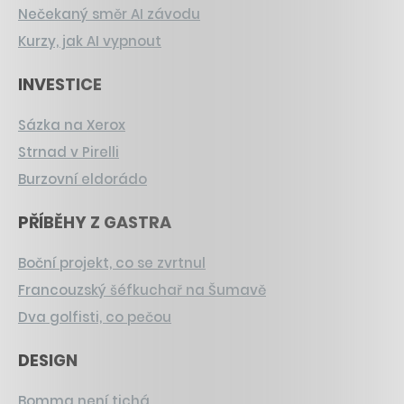
Nečekaný směr AI závodu
Kurzy, jak AI vypnout
INVESTICE
Sázka na Xerox
Strnad v Pirelli
Burzovní eldorádo
PŘÍBĚHY Z GASTRA
Boční projekt, co se zvrtnul
Francouzský šéfkuchař na Šumavě
Dva golfisti, co pečou
DESIGN
Bomma není tichá