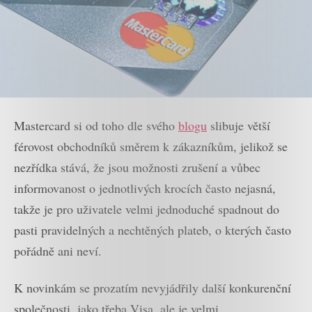
Mastercard si od toho dle svého
blogu
slibuje větší
férovost obchodníků směrem k zákazníkům, jelikož se
nezřídka stává, že jsou možnosti zrušení a vůbec
informovanost o jednotlivých krocích často nejasná,
takže je pro uživatele velmi jednoduché spadnout do
pasti pravidelných a nechtěných plateb, o kterých často
pořádně ani neví.
K novinkám se prozatím nevyjádřily další konkurenční
společnosti, jako třeba Visa, ale je velmi