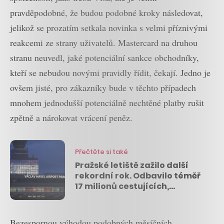
pravděpodobné, že budou podobné kroky následovat,
jelikož se prozatím setkala novinka s velmi příznivými
reakcemi ze strany uživatelů. Mastercard na druhou
stranu neuvedl, jaké potenciální sankce obchodníky,
kteří se nebudou novými pravidly řídit, čekají. Jedno je
ovšem jisté, pro zákazníky bude v těchto případech
mnohem jednodušší potenciálně nechtěné platby rušit
zpětně a nárokovat vrácení peněz.
Přečtěte si také
Pražské letiště zažilo další
rekordní rok. Odbavilo téměř
17 milionů cestujících,
nejčastěji do Londýna
Bezespornou výhodou podobných měsíčních