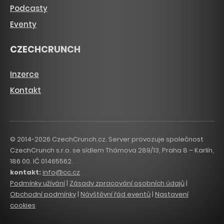
Podcasty
Eventy
CZECHCRUNCH
Inzerce
Kontakt
© 2014-2026 CzechCrunch.cz. Server provozuje společnost
CzechCrunch s.r.o. se sídlem Thámova 289/13, Praha 8 – Karlín,
186 00. IČ 01465562.
kontakt:
info@cc.cz
Podmínky užívání
|
Zásady zpracování osobních údajů
|
Obchodní podmínky
|
Návštěvní řád eventů
|
Nastavení
cookies