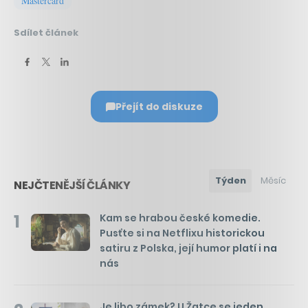
Mastercard
Sdílet článek
Přejít do diskuze
Týden
Měsíc
NEJČTENĚJŠÍ ČLÁNKY
1
Kam se hrabou české komedie.
Pusťte si na Netflixu historickou
satiru z Polska, její humor platí i na
nás
Je libo zámek? U Žatce se jeden