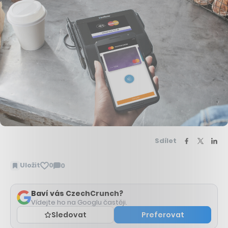
Sdílet
Uložit
0
0
Zobrazit
komentáře
Baví vás CzechCrunch?
Vídejte ho na Googlu častěji.
Sledovat
Preferovat