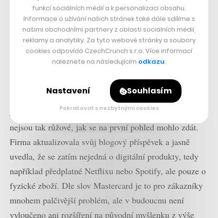
funkcí sociálních médií a k personalizaci obsahu.
Informace o užívání našich stránek také dále sdílíme s
našimi obchodními partnery z oblasti sociálních médií,
reklamy a analytiky. Za tyto webové stránky a soubory
cookies odpovídá CzechCrunch s.r.o. Více informací
naleznete na následujícím
odkazu
.
Nastavení
Souhlasím
Pokračovat s nezbytnými cookies
Aktualizace 17. ledna 21:37:
Novinky Mastercard
nejsou tak růžové, jak se na první pohled mohlo zdát.
Firma aktualizovala svůj blogový příspěvek a jasně
uvedla, že se zatím nejedná o digitální produkty, tedy
například předplatné Netflixu nebo Spotify, ale pouze o
fyzické zboží. Dle slov Mastercard je to pro zákazníky
mnohem palčivější problém, ale v budoucnu není
vyloučeno ani rozšíření na původní myšlenku z výše