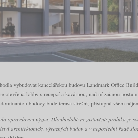
zhodla vybudovat kancelářskou budovu Landmark Office Build
e otevřená lobby s recepcí a kavárnou, nad ní začnou postupně
a dominantou budovy bude terasa střešní, přístupná všem náj
ala opravdovou výzvu. Dlouhodobě nezastavěná proluka je sv
dství architektonicky výrazných budov a v neposlední řadě slo
hem objektu.