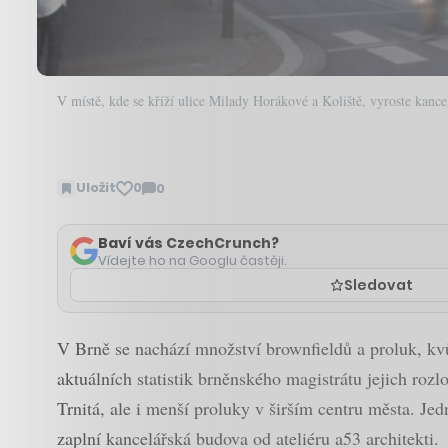
V místě, kde se kříží ulice Milady Horákové a Koliště, vyroste kanc
Uložit
0
0
Zobrazit
komentáře
Baví vás CzechCrunch?
Vídejte ho na Googlu častěji.
Sledovat
V Brně se nachází množství brownfieldů a proluk, kv
aktuálních statistik brněnského magistrátu jejich roz
Trnitá, ale i menší proluky v širším centru města. J
zaplní kancelářská budova od ateliéru a53 architekti.