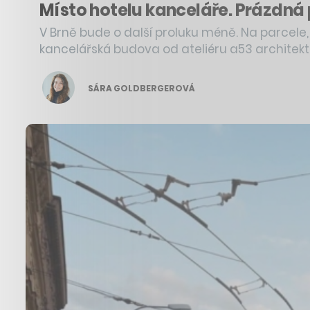
Místo hotelu kanceláře. Prázdná
V Brně bude o další proluku méně. Na parcele,
kancelářská budova od ateliéru a53 architekti
SÁRA GOLDBERGEROVÁ