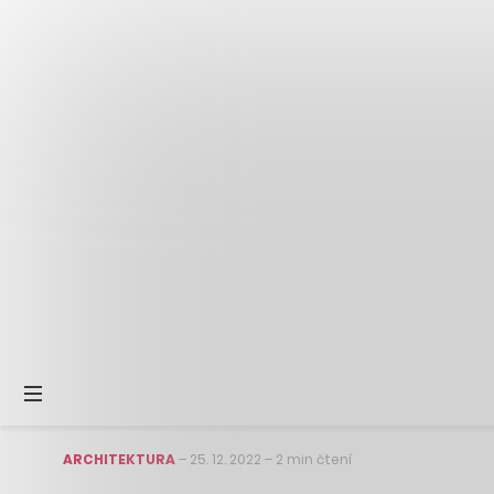
ARCHITEKTURA
–
25. 12. 2022
–
2 min čtení