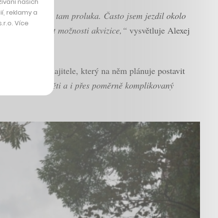
ívání našich
í, reklamy a
d této doby je tam proluka. Často jsem jezdil okolo
r.o. Více
li jsme ověřovat možnosti akvizice,“
vysvětluje Alexej
 má italského majitele, který na něm plánuje postavit
řešel na jeho děti a i přes poměrně komplikovaný