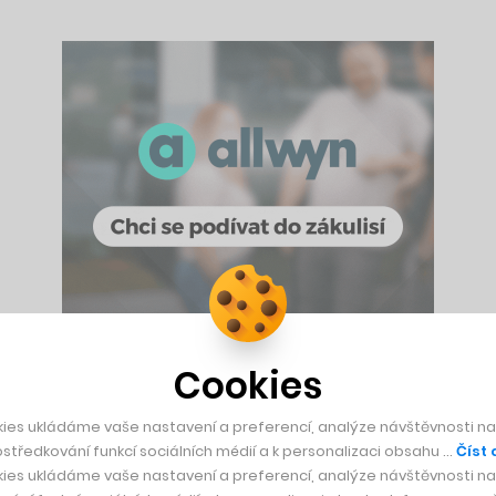
Cookies
 Janáčkova divadla, o několik kroků později, v místě, kde se
ies ukládáme vaše nastavení a preferencí, analýze návštěvnosti naš
de přitom o lukrativní pozemek přímo za hranicí historickéh
středkování funkcí sociálních médií a k personalizaci obsahu …
Číst 
ednoduché.
ies ukládáme vaše nastavení a preferencí, analýze návštěvnosti naš