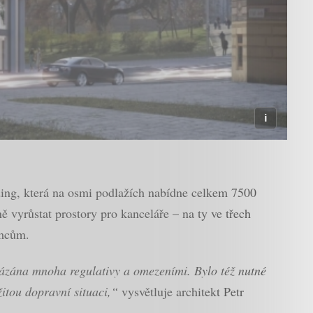
ing, která na osmi podlažích nabídne celkem 7500
 vyrůstat prostory pro kanceláře – na ty ve třech
emcům.
ázána mnoha regulativy a omezeními. Bylo též nutné
žitou dopravní situaci,“
vysvětluje architekt Petr