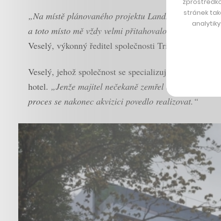
zprostředko
stránek tak
„Na místě plánovaného projektu Landmark stála histo
analytik
a toto místo mě vždy velmi přitahovalo. V roce 2013 
Veselý, výkonný ředitel společnosti Trikaya.
Veselý, jehož společnost se specializuje na výstavbu r
hotel.
„Jenže majitel nečekaně zemřel a celý proces 
proces se nakonec akvizici povedlo realizovat.“