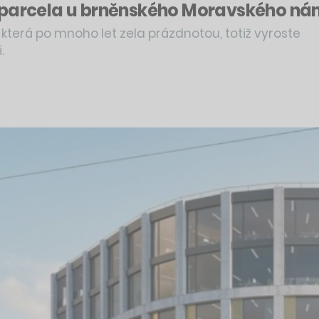
 parcela u brněnského Moravského námě
 která po mnoho let zela prázdnotou, totiž vyroste
.