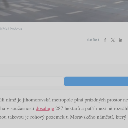
elářská budova
Sdílet
ůli nimž je jihomoravská metropole plná prázdných prostor ne
loha v současnosti
dosahuje
287 hektarů a patří mezi ně rozsáhl
ednou takovou je rohový pozemek u Moravského náměstí, který 