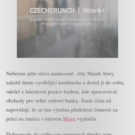
Neberme jeho slova nadneseně. Aby Marek Siwy
založil firmu vyrábějící kombuchu a dostal ji do světa,
odešel z lukrativní pozice tradera, kde zpracovával
obchody pro velké světové banky. Jenže čísla už
napovídají, že se mu výměna předchozí činnosti za
práci na značce s názvem
Magu
vyplatila.
Dohromady do svého snu investoval zhruba osm