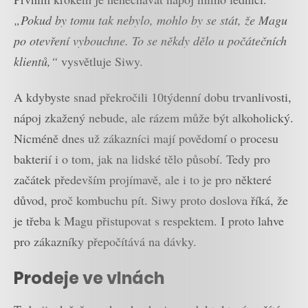
„Pokud by tomu tak nebylo, mohlo by se stát, že Magu
po otevření vybouchne. To se někdy dělo u počátečních
klientů,“
vysvětluje Siwy.
A kdybyste snad překročili 10týdenní dobu trvanlivosti,
nápoj zkažený nebude, ale rázem může být alkoholický.
Nicméně dnes už zákazníci mají povědomí o procesu
bakterií i o tom, jak na lidské tělo působí. Tedy pro
začátek především projímavě, ale i to je pro některé
důvod, proč kombuchu pít. Siwy proto doslova říká, že
je třeba k Magu přistupovat s respektem. I proto lahve
pro zákazníky přepočítává na dávky.
Prodeje ve vlnách