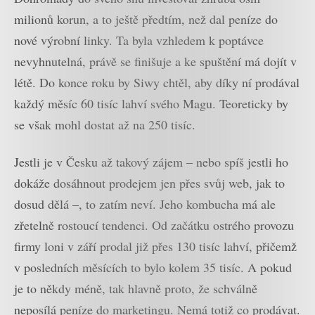
milionů korun, a to ještě předtím, než dal peníze do
nové výrobní linky. Ta byla vzhledem k poptávce
nevyhnutelná, právě se finišuje a ke spuštění má dojít v
létě. Do konce roku by Siwy chtěl, aby díky ní prodával
každý měsíc 60 tisíc lahví svého Magu. Teoreticky by
se však mohl dostat až na 250 tisíc.
Jestli je v Česku až takový zájem – nebo spíš jestli ho
dokáže dosáhnout prodejem jen přes svůj web, jak to
dosud dělá –, to zatím neví. Jeho kombucha má ale
zřetelně rostoucí tendenci. Od začátku ostrého provozu
firmy loni v září prodal již přes 130 tisíc lahví, přičemž
v posledních měsících to bylo kolem 35 tisíc. A pokud
je to někdy méně, tak hlavně proto, že schválně
neposílá peníze do marketingu. Nemá totiž co prodávat.