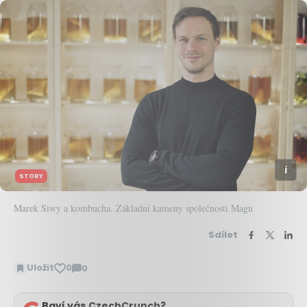
STORY
Marek Siwy a kombucha. Základní kameny společnosti Magu
Sdílet
Uložit
0
0
Zobrazit
komentáře
Baví vás CzechCrunch?