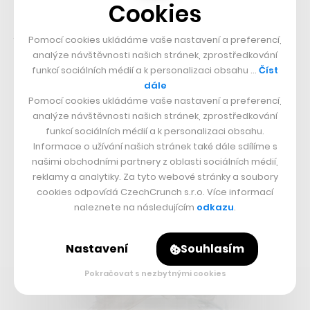
Cookies
Siwy říká, až nevídanou péči:
„Stáčíme ruční výrobou.
Nápojáři se nám vysmáli, že tak to fungovat nemůže.
Pomocí cookies ukládáme vaše nastavení a preferencí,
Očividně může,“
uvádí.
analýze návštěvnosti našich stránek, zprostředkování
funkcí sociálních médií a k personalizaci obsahu …
Číst
dále
V chlazené části je zatím firma schopná skladovat 12
Pomocí cookies ukládáme vaše nastavení a preferencí,
tisíc lahví, které se pořád protáčejí. Celá výroba se
analýze návštěvnosti našich stránek, zprostředkování
přitom počítá na zhruba šest týdnů. První dva zabere
funkcí sociálních médií a k personalizaci obsahu.
Informace o užívání našich stránek také dále sdílíme s
kultivace kultur ve sterilním prostředí, další tři až čtyři
našimi obchodními partnery z oblasti sociálních médií,
fermentace v přesně daném poměru čajů, zhruba den
reklamy a analytiky. Za tyto webové stránky a soubory
cookies odpovídá CzechCrunch s.r.o. Více informací
trvá dochucování a po zalahvování každý kus ještě
naleznete na následujícím
odkazu
.
minimálně týden zraje. Právě proto zákazníkům jako
výsledek přijde vskutku nápoj s příběhem.
Nastavení
Souhlasím
Pokračovat s nezbytnými cookies