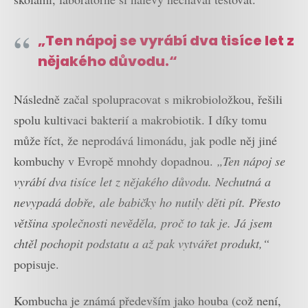
„
Ten nápoj se vyrábí dva tisíce let z
nějakého důvodu.“
Následně začal spolupracovat s mikrobioložkou, řešili
spolu kultivaci bakterií a makrobiotik. I díky tomu
může říct, že neprodává limonádu, jak podle něj jiné
kombuchy v Evropě mnohdy dopadnou.
„Ten nápoj se
vyrábí dva tisíce let z nějakého důvodu. Nechutná a
nevypadá dobře, ale babičky ho nutily děti pít. Přesto
většina společnosti nevěděla, proč to tak je. Já jsem
chtěl pochopit podstatu a až pak vytvářet produkt,“
popisuje.
Kombucha je známá především jako houba (což není,