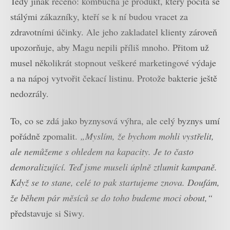
Tedy jinak řečeno: kombucha je produkt, který počítá se
stálými zákazníky, kteří se k ní budou vracet za
zdravotními účinky. Ale jeho zakladatel klienty zároveň
upozorňuje, aby Magu nepili příliš mnoho. Přitom už
musel několikrát stopnout veškeré marketingové výdaje
a na nápoj vytvořit čekací listinu. Protože bakterie ještě
nedozrály.
To, co se zdá jako byznysová výhra, ale celý byznys umí
pořádně zpomalit.
„Myslím, že bychom mohli vystřelit,
ale nemůžeme s ohledem na kapacity. Je to často
demoralizující. Teď jsme museli úplně ztlumit kampaně.
Když se to stane, celé to pak startujeme znova. Doufám,
že během pár měsíců se do toho budeme moci obout,“
představuje si Siwy.