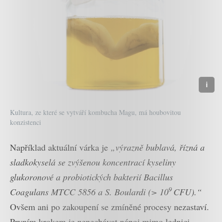
Kultura, ze které se vytváří kombucha Magu, má houbovitou
konzistenci
Například aktuální várka je
„výrazně bublavá, řízná a
sladkokyselá se zvýšenou koncentrací kyseliny
glukoronové a probiotických bakterií Bacillus
9
Coagulans MTCC 5856 a S. Boulardi (> 10
CFU).“
Ovšem ani po zakoupení se zmíněné procesy nezastaví.
Prvním krokem je nenechávat nápoj mimo lednici.