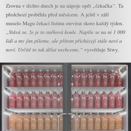
Zrovna v těchto dnech je na nápoje opět
„
čekačka
“
. Ta
předchozí proběhla před měsícem. A ještě v září
muselo Magu čekací listinu otevírat skoro každý týden.
„Stává se, že je to sněhová koule. Napíše se na ni 1 000
lidí a my jim píšeme, ale přitom přicházejí stále noví a
noví. Určitě to tak dělat nechceme,“
vysvětluje Siwy.