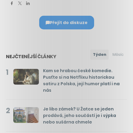
Přejít do diskuze
Týden
Měsíc
NEJČTENĚJŠÍ ČLÁNKY
1
Kam se hrabou české komedie.
Pusťte si na Netflixu historickou
satiru z Polska, její humor platí i na
nás
2
Je libo zámek? U Žatce se jeden
prodává, jeho součástí je i sýpka
nebo sušárna chmele