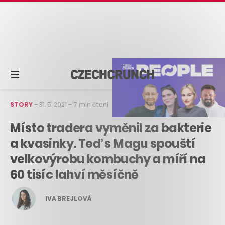
STORY
–
31. 5. 2021
–
7 min čtení
Místo tradera vyměnil za bakterie
a kvasinky. Teď s Magu spouští
velkovýrobu kombuchy a míří na
60 tisíc lahví měsíčně
IVA BREJLOVÁ