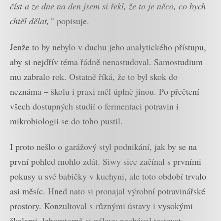
číst a ze dne na den jsem si řekl, že to je něco, co bych
chtěl dělat,“
popisuje.
Jenže to by nebylo v duchu jeho analytického přístupu,
aby si nejdřív téma řádně nenastudoval. Samostudium
mu zabralo rok. Ostatně říká, že to byl skok do
neznáma – školu i praxi měl úplně jinou. Po přečtení
všech dostupných studií o fermentaci potravin i
mikrobiologii se do toho pustil.
I proto nešlo o garážový styl podnikání, jak by se na
první pohled mohlo zdát. Siwy sice začínal s prvními
pokusy u své babičky v kuchyni, ale toto období trvalo
asi měsíc. Hned nato si pronajal výrobní potravinářské
prostory. Konzultoval s různými ústavy i vysokými
školami, laboratorně si nálevy nechával testovat.