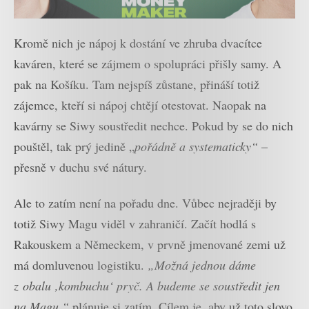
Kromě nich je nápoj k dostání ve zhruba dvacítce
kaváren, které se zájmem o spolupráci přišly samy. A
pak na Košíku. Tam nejspíš zůstane, přináší totiž
zájemce, kteří si nápoj chtějí otestovat. Naopak na
kavárny se Siwy soustředit nechce. Pokud by se do nich
pouštěl, tak prý jedině „
pořádně a systematicky“
–
přesně v duchu své nátury.
Ale to zatím není na pořadu dne. Vůbec nejraději by
totiž Siwy Magu viděl v zahraničí. Začít hodlá s
Rakouskem a Německem, v prvně jmenované zemi už
má domluvenou logistiku.
„Možná jednou dáme
z obalu ‚kombuchu‘ pryč. A budeme se soustředit jen
na Magu,“
plánuje si zatím. Cílem je, aby už toto slovo