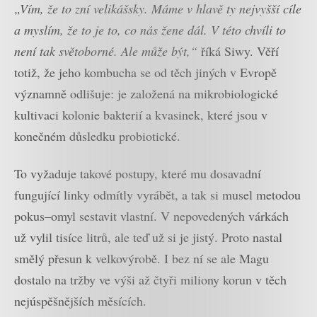
„Vím, že to zní velikášsky. Máme v hlavě ty nejvyšší cíle
a myslím, že to je to, co nás žene dál. V této chvíli to
není tak světoborné. Ale může být,“
říká Siwy. Věří
totiž, že jeho kombucha se od těch jiných v Evropě
významně odlišuje: je založená na mikrobiologické
kultivaci kolonie bakterií a kvasinek, které jsou v
konečném důsledku probiotické.
To vyžaduje takové postupy, které mu dosavadní
fungující linky odmítly vyrábět, a tak si musel metodou
pokus–omyl sestavit vlastní. V nepovedených várkách
už vylil tisíce litrů, ale teď už si je jistý. Proto nastal
smělý přesun k velkovýrobě. I bez ní se ale Magu
dostalo na tržby ve výši až čtyři miliony korun v těch
nejúspěšnějších měsících.