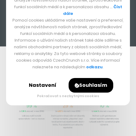
analýze návštěvnosti našich stránek, zprostředkování
funkcí sociálních médií a k personalizaci obsahu …
Číst
dále
Pomocí cookies ukládáme vaše nastavení a preferencí,
analýze návštěvnosti našich stránek, zprostředkování
funkcí sociálních médií a k personalizaci obsahu.
Informace o užívání našich stránek také dále sdílíme s
našimi obchodními partnery z oblasti sociálních médií,
reklamy a analytiky. Za tyto webové stránky a soubory
cookies odpovídá CzechCrunch s.r.o. Více informací
naleznete na následujícím
odkazu
.
Nastavení
Souhlasím
Pokračovat s nezbytnými cookies