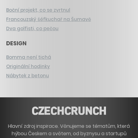
Boční projekt, co se zvrtnul
Francouzský šéfkuchař na Šumavě
Dva golfisti, co pečou
DESIGN
Bomma není tichá
Originální hodinky
Nábytek z betonu
Hlavní zdroj inspirace. Věnujeme se tématům, která
hýbou Českem a světem, od byznysu a startupů