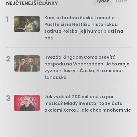
Týden
Měsíc
NEJČTENĚJŠÍ ČLÁNKY
1
Kam se hrabou české komedie.
Pusťte si na Netflixu historickou
satiru z Polska, její humor platí i na
nás
2
Hvězda Kingdom Come otevírá
hospodu na Vinohradech. Je to moje
vyznání lásky k Česku, říká miláček
fanoušků
3
Jak vydělat 200 milionů za pár
měsíců? Mladý investor to zvládl s
akciemi Xeroxu, ale chce mnohem víc