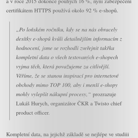
a v roce 2015 dokonce pouhých 16 %, nyní zabezpečení
certifikátem HTTPS používá okolo 92 % e-shopů.
„Po loňském ročníku, kdy se na nás obracely
desítky e-shopů kvůli detailnějším informacím z
hodnocení, jsme se rozhodli zveřejnit takřka
kompletní data o všech testovaných e-shopech
vyjma těch, která považujeme za citlivější.
Věříme, že se stanou inspirací pro internetové
obchody mimo TOP 100, aby i menší e-shopy
mohly vylepšit nákupní procesy,“
prozrazuje
Lukáš Hurych, organizátor ČKR a Twisto chief
product officer.
Kompletní data, na jejichž základě se nejlépe ve studiii