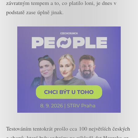
závratným tempem a to, co platilo loni, je dnes v
podstatě zase úplně jinak.
Testováním tentokrát prošlo cca 100 největších českých
e-shopů, které byly vybrány na základě dat Heureka.cz,