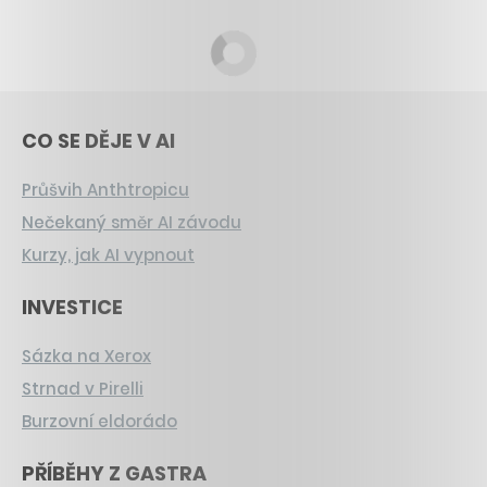
CO SE DĚJE V AI
Průšvih Anthtropicu
Nečekaný směr AI závodu
Kurzy, jak AI vypnout
INVESTICE
Sázka na Xerox
Strnad v Pirelli
Burzovní eldorádo
PŘÍBĚHY Z GASTRA