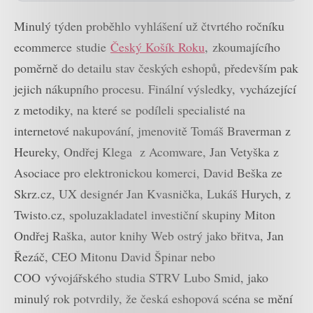
Minulý týden proběhlo vyhlášení už čtvrtého ročníku
ecommerce studie
Český Košík Roku
, zkoumajícího
poměrně do detailu stav českých eshopů, především pak
jejich nákupního procesu. Finální výsledky, vycházející
z metodiky, na které se podíleli specialisté na
internetové nakupování, jmenovitě Tomáš Braverman z
Heureky, Ondřej Klega z Acomware, Jan Vetyška z
Asociace pro elektronickou komerci, David Beška ze
Skrz.cz, UX designér Jan Kvasnička, Lukáš Hurych, z
Twisto.cz, spoluzakladatel investiční skupiny Miton
Ondřej Raška, autor knihy Web ostrý jako břitva, Jan
Řezáč, CEO Mitonu David Špinar nebo
COO vývojářského studia STRV Lubo Smid, jako
minulý rok potvrdily, že česká eshopová scéna se mění