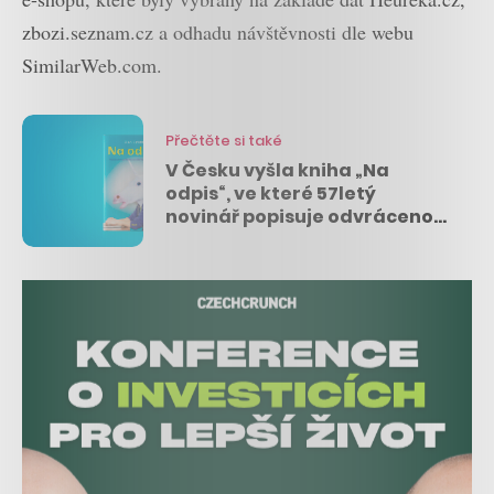
zbozi.seznam.cz a odhadu návštěvnosti dle webu
SimilarWeb.com.
Přečtěte si také
V Česku vyšla kniha „Na
odpis“, ve které 57letý
novinář popisuje odvrácenou
stranu startupové bubliny