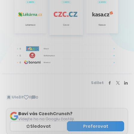
Sdílet
Uložit
0
0
Zobrazit
komentáře
Baví vás CzechCrunch?
Vídejte ho na Googlu častěji.
Sledovat
Preferovat