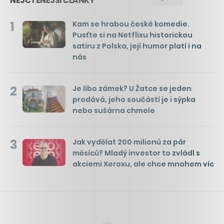
NEJČTENĚJŠÍ ČLÁNKY
1
Kam se hrabou české komedie.
Pusťte si na Netflixu historickou
satiru z Polska, její humor platí i na
nás
2
Je libo zámek? U Žatce se jeden
prodává, jeho součástí je i sýpka
nebo sušárna chmele
3
Jak vydělat 200 milionů za pár
měsíců? Mladý investor to zvládl s
akciemi Xeroxu, ale chce mnohem víc