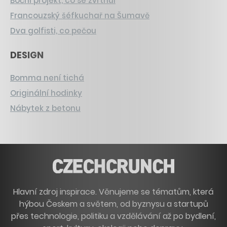
Boční projekt, co se zvrtnul
Francouzský šéfkuchař na Šumavě
Dva golfisti, co pečou
DESIGN
Bomma není tichá
Originální hodinky
Nábytek z betonu
Hlavní zdroj inspirace. Věnujeme se tématům, která
hýbou Českem a světem, od byznysu a startupů
přes technologie, politiku a vzdělávání až po bydlení,