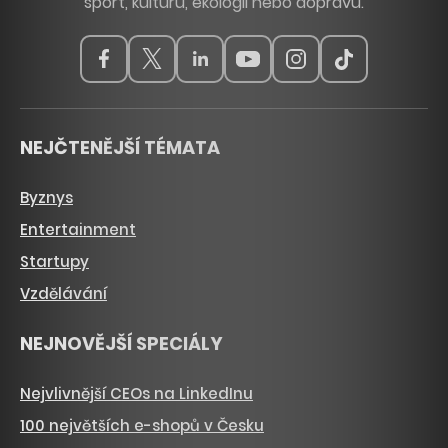
sport, kulturu, ekologii nebo dopravu.
NEJČTENĚJŠÍ TÉMATA
Byznys
Entertainment
Startupy
Vzdělávání
NEJNOVĚJŠÍ SPECIÁLY
Nejvlivnější CEOs na LinkedInu
100 největších e-shopů v Česku