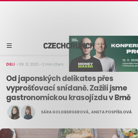
DELI
–
09. 12. 2021
–
2 min čtení
Od japonských delikates přes
vyprošťovací snídaně. Zažili jsme
gastronomickou krasojízdu v Brně
SÁRA GOLDBERGEROVÁ
,
ANETA POSPÍŠILOVÁ