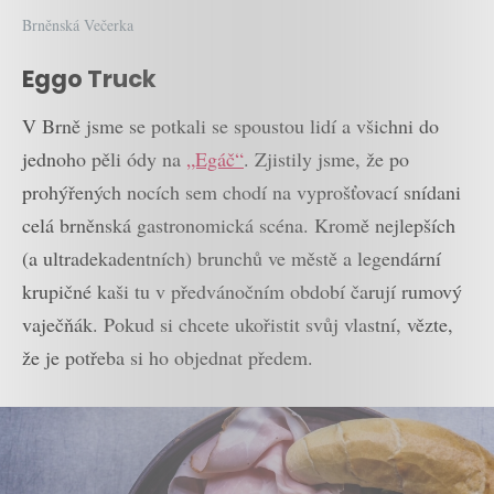
Brněnská Večerka
Eggo Truck
V Brně jsme se potkali se spoustou lidí a všichni do
jednoho pěli ódy na
„Egáč“
. Zjistily jsme, že po
prohýřených nocích sem chodí na vyprošťovací snídani
celá brněnská gastronomická scéna. Kromě nejlepších
(a ultradekadentních) brunchů ve městě a legendární
krupičné kaši tu v předvánočním období čarují rumový
vaječňák. Pokud si chcete ukořistit svůj vlastní, vězte,
že je potřeba si ho objednat předem.