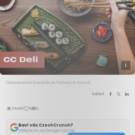
Gastronomická krasojízda po brněnských bistrech
Sdílet
Uložit
0
0
Zobrazit
komentáře
Baví vás CzechCrunch?
Vídejte ho na Googlu častěji.