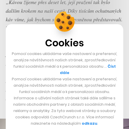
„Kávou žijeme přes deset let, její pražení tak bylo
dalším krokem na naší cestě. Díky tisícům ochutnaných
káv víme, jak bychom si tu naši vysněnou představovali.
Zbývalo tedy jen ovládnout náš Diedrich IR-12 a
dosáhnout díky pražení přesně takového charakteru,
Cookies
který bychom s radostí pili klidně další desetiletí. Zatím
jsme malá
pražírna
na to, abychom jezdili vybírat
Pomocí cookies ukládáme vaše nastavení a preferencí,
analýze návštěvnosti našich stránek, zprostředkování
přímo do země původu, ale pracujeme s importéry z
funkcí sociálních médií a k personalizaci obsahu …
Číst
Berlína a Londýna, které známe už léta osobně. Naše
dále
pražírna bude navíc přístupná lidem – rádi bychom
Pomocí cookies ukládáme vaše nastavení a preferencí,
analýze návštěvnosti našich stránek, zprostředkování
přímo na místě pořádali degustace, prohlídky,
funkcí sociálních médií a k personalizaci obsahu.
přednášky a na léto plánujeme super posezení přímo na
Informace o užívání našich stránek také dále sdílíme s
našimi obchodními partnery z oblasti sociálních médií,
břehu řeky.“
reklamy a analytiky. Za tyto webové stránky a soubory
cookies odpovídá CzechCrunch s.r.o. Více informací
naleznete na následujícím
odkazu
.