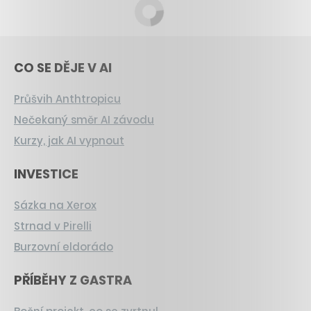
CO SE DĚJE V AI
Průšvih Anthtropicu
Nečekaný směr AI závodu
Kurzy, jak AI vypnout
INVESTICE
Sázka na Xerox
Strnad v Pirelli
Burzovní eldorádo
PŘÍBĚHY Z GASTRA