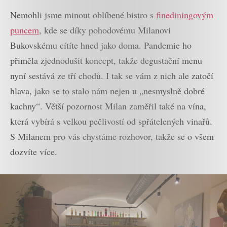
Nemohli jsme minout oblíbené bistro s
finediningovým
puncem
, kde se díky pohodovému Milanovi
Bukovskému cítíte hned jako doma. Pandemie ho
přiměla zjednodušit koncept, takže degustační menu
nyní sestává ze tří chodů. I tak se vám z nich ale zatočí
hlava, jako se to stalo nám nejen u „nesmyslně dobré
kachny“. Větší pozornost Milan zaměřil také na vína,
která vybírá s velkou pečlivostí od spřátelených vinařů.
S Milanem pro vás chystáme rozhovor, takže se o všem
dozvíte více.