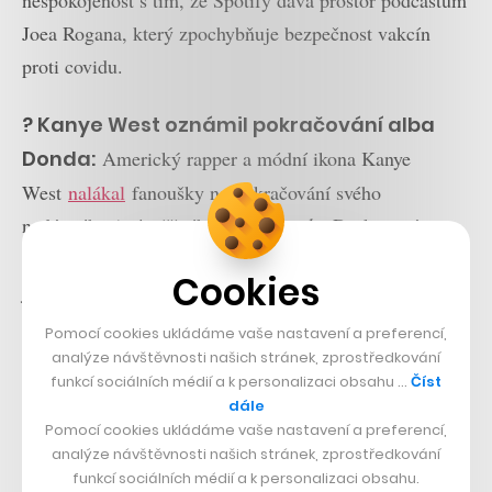
nespokojenost s tím, že Spotify dává prostor podcastům
Joea Rogana, který zpochybňuje bezpečnost vakcín
proti covidu.
? Kanye West oznámil pokračování alba
Donda:
Americký rapper a módní ikona Kanye
West
nalákal
fanoušky na pokračování svého
nedávného (a úspěšného) alba
Donda
. Deska s názvem
Donda 2 vyjde 22. února a celou ji bude produkovat
Cookies
jeho kolega z branže Future.
Pomocí cookies ukládáme vaše nastavení a preferencí,
analýze návštěvnosti našich stránek, zprostředkování
funkcí sociálních médií a k personalizaci obsahu …
Číst
– Streaming culture ?
dále
Pomocí cookies ukládáme vaše nastavení a preferencí,
analýze návštěvnosti našich stránek, zprostředkování
Spotify, Apple Music a YouTube nás denně zásobují
funkcí sociálních médií a k personalizaci obsahu.