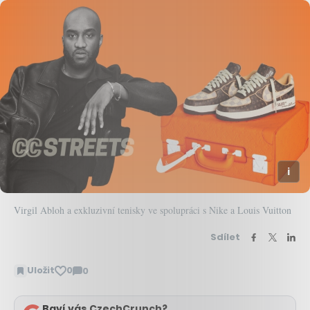
Virgil Abloh a exkluzivní tenisky ve spolupráci s Nike a Louis Vuitton
Sdílet
Uložit
0
0
Zobrazit
komentáře
Baví vás CzechCrunch?