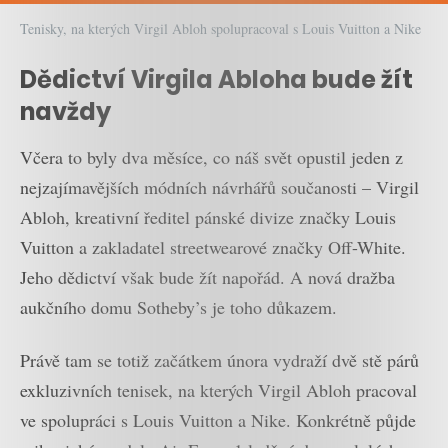
Tenisky, na kterých Virgil Abloh spolupracoval s Louis Vuitton a Nike
Dědictví Virgila Abloha bude žít
navždy
Včera to byly dva měsíce, co náš svět opustil jeden z
nejzajímavějších módních návrhářů součanosti – Virgil
Abloh, kreativní ředitel pánské divize značky Louis
Vuitton a zakladatel streetwearové značky Off-White.
Jeho dědictví však bude žít napořád. A nová dražba
aukčního domu Sotheby’s je toho důkazem.
Právě tam se totiž začátkem února vydraží dvě stě párů
exkluzivních tenisek, na kterých Virgil Abloh pracoval
ve spolupráci s Louis Vuitton a Nike. Konkrétně půjde