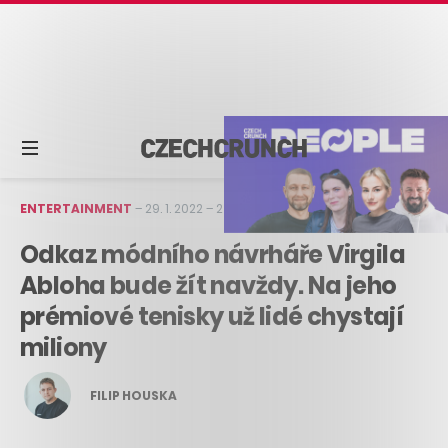
ENTERTAINMENT
–
29. 1. 2022
–
2 min čtení
Odkaz módního návrháře Virgila
Abloha bude žít navždy. Na jeho
prémiové tenisky už lidé chystají
miliony
FILIP HOUSKA