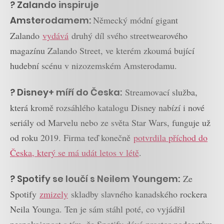
? Zalando inspiruje
Amsterodamem:
Německý módní gigant
Zalando
vydává
druhý díl svého streetwearového
magazínu Zalando Street, ve kterém zkoumá bující
hudební scénu v nizozemském Amsterodamu.
? Disney+ míří do Česka:
Streamovací služba,
která kromě rozsáhlého katalogu Disney nabízí i nové
seriály od Marvelu nebo ze světa Star Wars, funguje už
od roku 2019. Firma teď konečně
potvrdila příchod do
Česka, který se má udát letos v létě
.
? Spotify se loučí s Neilem Youngem:
Ze
Spotify
zmizely
skladby slavného kanadského rockera
Neila Younga. Ten je sám stáhl poté, co vyjádřil