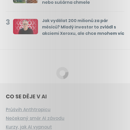
nebo sušárna chmele
3
Jak vydělat 200 milionů za pár
měsíců? Mladý investor to zvládl s
akciemi Xeroxu, ale chce mnohem víc
CO SE DĚJE V AI
Průšvih Anthtropicu
Nečekaný směr AI závodu
Kurzy, jak AI vypnout