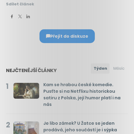
Sdílet článek
Přejít do diskuze
Týden
Měsíc
NEJČTENĚJŠÍ ČLÁNKY
1
Kam se hrabou české komedie.
Pusťte si na Netflixu historickou
satiru z Polska, její humor platí i na
nás
2
Je libo zámek? U Žatce se jeden
prodává, jeho součástí je i sýpka