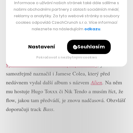
novou hudbou, ale že by všechno stálo za váš poslech,
Informace o užívání našich stránek také dále sdílíme s
se rozhodně říct nedá. Mrkněte proto na vybrané
našimi obchodními partnery z oblasti sociálních médií,
reklamy a analytiky. Za tyto webové stránky a soubory
releasy uplynulých dní, které můžu doporučit z vlastní
cookies odpovídá CzechCrunch s.r.o. Více informací
ušní zkušenosti.
naleznete na následujícím
odkazu
.
Alien – James Cole
Nastavení
Souhlasím
Tím, že jsem se v minulém vydání CC Streets
věnoval
Pokračovat s nezbytnými cookies
výhradně začátkům české hiphopové scény
, jsem
samozřejmě naznačil i Jamese Colea, který před
nedávnem vydal další album s názvem
Alien
. Na něm
mu hostuje Hugo Toxxx či Nik Tendo a musím říct, že
flow, jakou tam předvádí, je znovu nadčasová. Obzvlášť
doporučuji track
Bass
.