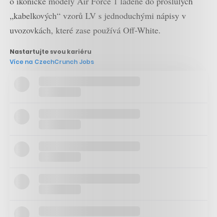
o ikonické modely Air Force 1 laděné do proslulých
„kabelkových“ vzorů LV s jednoduchými nápisy v
uvozovkách, které zase používá Off-White.
Nastartujte svou kariéru
Více na CzechCrunch Jobs