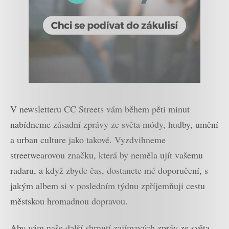
V newsletteru CC Streets vám během pěti minut
nabídneme zásadní zprávy ze světa módy, hudby, umění
a urban culture jako takové. Vyzdvihneme
streetwearovou značku, která by neměla ujít vašemu
radaru, a když zbyde čas, dostanete mé doporučení, s
jakým albem si v posledním týdnu zpříjemňuji cestu
městskou hromadnou dopravou.
Aby vám naše další shrnutí zajímavých zpráv ze světa