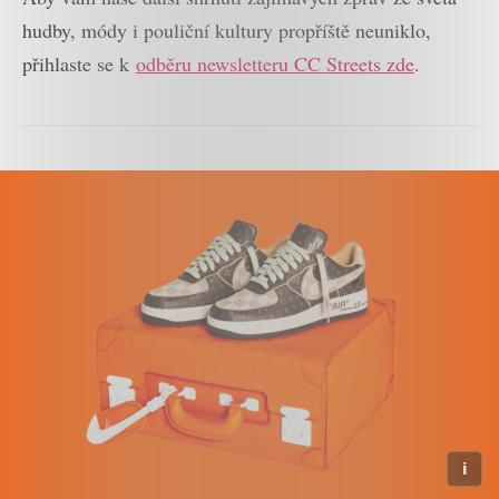
hudby, módy i pouliční kultury propříště neuniklo,
přihlaste se k
odběru newsletteru CC Streets zde
.