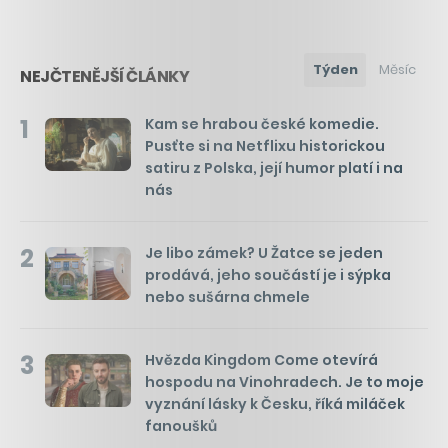
Týden
Měsíc
NEJČTENĚJŠÍ ČLÁNKY
1
Kam se hrabou české komedie.
Pusťte si na Netflixu historickou
satiru z Polska, její humor platí i na
nás
2
Je libo zámek? U Žatce se jeden
prodává, jeho součástí je i sýpka
nebo sušárna chmele
3
Hvězda Kingdom Come otevírá
hospodu na Vinohradech. Je to moje
vyznání lásky k Česku, říká miláček
fanoušků