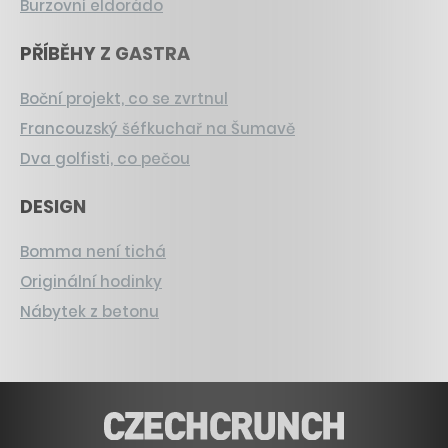
Burzovní eldorádo
PŘÍBĚHY Z GASTRA
Boční projekt, co se zvrtnul
Francouzský šéfkuchař na Šumavě
Dva golfisti, co pečou
DESIGN
Bomma není tichá
Originální hodinky
Nábytek z betonu