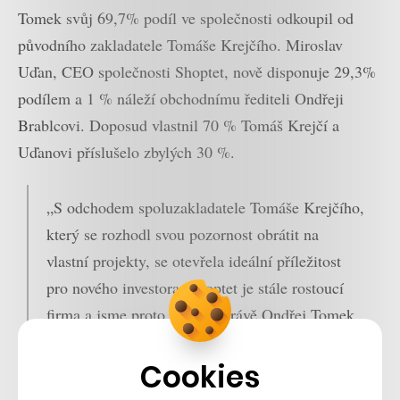
Tomek svůj 69,7% podíl ve společnosti odkoupil od
původního zakladatele Tomáše Krejčího. Miroslav
Uďan, CEO společnosti Shoptet, nově disponuje 29,3%
podílem a 1 % náleží obchodnímu řediteli Ondřeji
Brablcovi. Doposud vlastnil 70 % Tomáš Krejčí a
Uďanovi příslušelo zbylých 30 %.
„S odchodem spoluzakladatele Tomáše Krejčího,
který se rozhodl svou pozornost obrátit na
vlastní projekty, se otevřela ideální příležitost
pro nového investora. Shoptet je stále rostoucí
firma a jsme proto rádi, že právě Ondřej Tomek
do nás vložil svou důvěru,“ řekl Miroslav Uďan,
Cookies
CEO Shoptet. Dle statistiky společnosti Shoptet
se na jejich e-shopech každý den provede