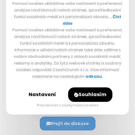
Pomocí cookies ukládáme vaše nastavení a preferencí,
desítky tisíc objednávek a čísla stále stoupají.
analýze návštěvnosti našich stránek, zprostředkování
funkcí sociálních médií a k personalizaci obsahu …
Číst
dále
Nepřehlédněte:
Pomocí cookies ukládáme vaše nastavení a preferencí,
analýze návštěvnosti našich stránek, zprostředkování
funkcí sociálních médií a k personalizaci obsahu.
Informace o užívání našich stránek také dále sdílíme s
našimi obchodními partnery z oblasti sociálních médií,
reklamy a analytiky. Za tyto webové stránky a soubory
cookies odpovídá CzechCrunch s.r.o. Více informací
naleznete na následujícím
odkazu
.
Sdílet článek
Nastavení
Souhlasím
Pokračovat s nezbytnými cookies
Přejít do diskuze