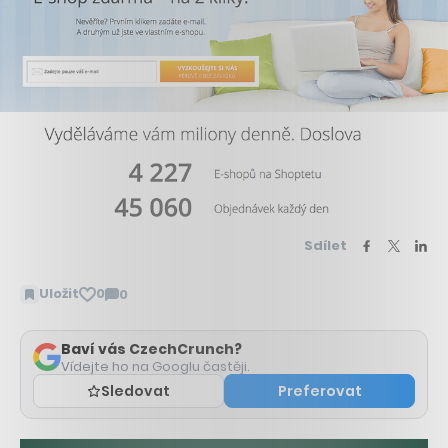
Sdílet
Uložit
0
0
Zobrazit
komentáře
Baví vás CzechCrunch?
Vídejte ho na Googlu častěji.
Sledovat
Preferovat