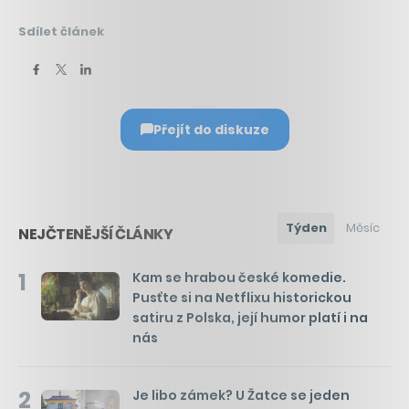
Sdílet článek
Přejít do diskuze
Týden
Měsíc
NEJČTENĚJŠÍ ČLÁNKY
1
Kam se hrabou české komedie.
Pusťte si na Netflixu historickou
satiru z Polska, její humor platí i na
nás
2
Je libo zámek? U Žatce se jeden