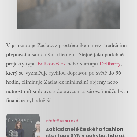
V principu je Zaslat.cz prostředníkem mezi tradičními
přepravci a samotným klientem. Stejně jako podobné
projekty typu
Balíkonoš.cz
nebo startupu
Delibarry
,
který se vyznačuje rychlou dopravou po světě do 96
hodin, eliminuje Zaslat.cz minimální objemy nebo
nutnost mít smlouvu s dopravcem a zároveň může být i
finančně výhodnější.
Přečtěte si také
Zakladatelé českého fashion
startupu SYN v pohybu: lidé už