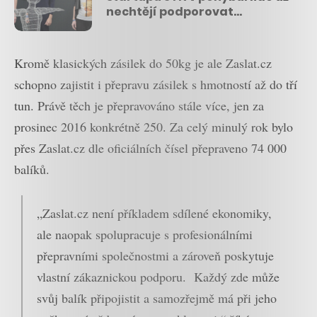
nechtějí podporovat
nadnárodní značky
Kromě klasických zásilek do 50kg je ale Zaslat.cz
schopno zajistit i přepravu zásilek s hmotností až do tří
tun. Právě těch je přepravováno stále více, jen za
prosinec 2016 konkrétně 250. Za celý minulý rok bylo
přes Zaslat.cz dle oficiálních čísel přepraveno 74 000
balíků.
„Zaslat.cz není příkladem sdílené ekonomiky,
ale naopak spolupracuje s profesionálními
přepravními společnostmi a zároveň poskytuje
vlastní zákaznickou podporu. Každý zde může
svůj balík připojistit a samozřejmě má při jeho