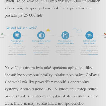
uvádí, že celkově jejích služeb využívá 3000 unikátních
zákazníků, alespoň jednou však balík přes Zaslat.cz
poslalo již 25 000 lidí.
Na začátku února byla také spuštěna aplikace, díky
čemuž lze vytvoření zásilky, platbu přes bránu GoPay i
sledování zásilky provádět z mobilů s operačními
systémy Android nebo iOS . V budoucnu chtějí tvůrci
přidat i funkci na sledování jakýchkoliv zásilek, včetně
těch, které nemají se Zaslat.cz nic společného.