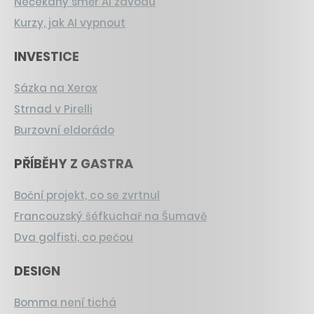
Nečekaný směr AI závodu
Kurzy, jak AI vypnout
INVESTICE
Sázka na Xerox
Strnad v Pirelli
Burzovní eldorádo
PŘÍBĚHY Z GASTRA
Boční projekt, co se zvrtnul
Francouzský šéfkuchař na Šumavě
Dva golfisti, co pečou
DESIGN
Bomma není tichá