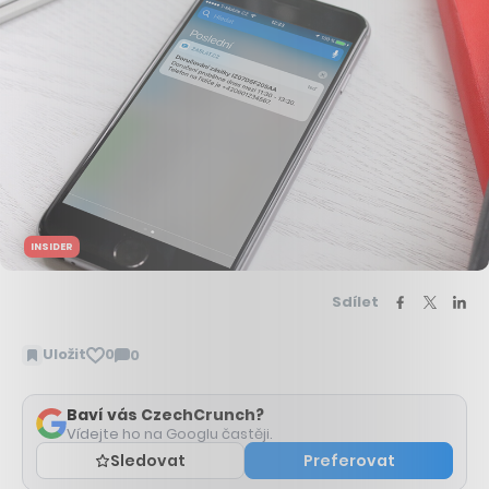
INSIDER
Sdílet
Uložit
0
0
Zobrazit
komentáře
Baví vás CzechCrunch?
Vídejte ho na Googlu častěji.
Sledovat
Preferovat