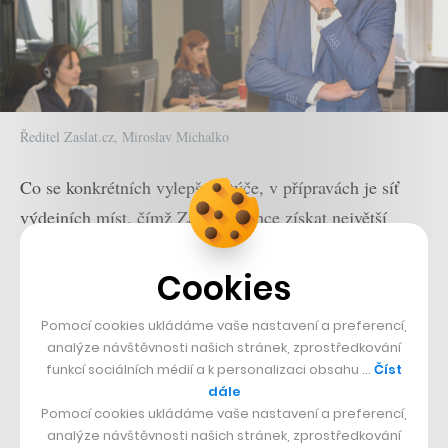
Ředitel Zaslat.cz, Miroslav Michalko
Co se konkrétních vylepšení týče, v přípravách je síť
výdejních míst, čímž Zaslat.cz chce získat největší
výhodu klasické pošty – totiž možnosti si zásilku
Cookies
vyzvednout na určité pobočce. Pojí se s tím i možnost
vybrat přepravce podle nejbližšího výdejního místa.
Pomocí cookies ukládáme vaše nastavení a preferencí,
Servis by měl být brzy dostupný i z druhé strany, čili
analýze návštěvnosti našich stránek, zprostředkování
bude možné donést svou zásilku na sběrné místo, odkud
funkcí sociálních médií a k personalizaci obsahu …
Číst
dále
bude odeslána.
Pomocí cookies ukládáme vaše nastavení a preferencí,
analýze návštěvnosti našich stránek, zprostředkování