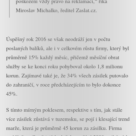
poškození vždy právo na reklamaci,“ říká
Miroslav Michalko, ředitel Zaslat.cz.
Úspěšný rok 2016 se však neodráží jen v počtu
poslaných balíků, ale i v celkovém růstu firmy, který byl
průměrně 15% každý měsíc, přičemž m
ěsíční obrat
služby se ke konci roku pohyboval okolo 1,8 milionu
korun. Zajímavé také je, že 34% všech zásilek putovalo
do zahraničí, v roce předcházejícím to bylo dokonce
45%.
S tímto mírným poklesem, respektive s tím, jak stále
více zásilek zůstává v tuzemsku, se pojí i klesající trend
marže, která je průměrně 45 korun za zásilku. Firma