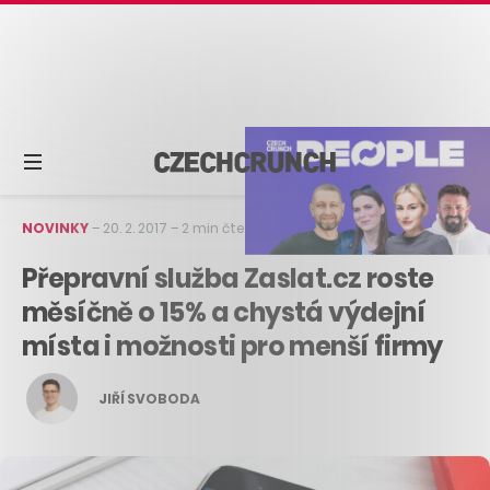
NOVINKY
–
20. 2. 2017
–
2 min čtení
Přepravní služba Zaslat.cz roste
měsíčně o 15% a chystá výdejní
místa i možnosti pro menší firmy
JIŘÍ SVOBODA