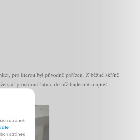
nkci, pro kterou byl původně pořízen. Z běžné skříně
e stát prostorná šatna, do níž bude mít majitel
ich stránek,
dále
ich stránek,