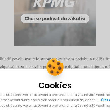
základě povelu majitele automaticky změní podobu a tudíž i fu
ouchpadu) nebo hlasovém pokynu skrze digitálního asistenta můž
 spánkem vyjela ze stropu.
Cookies
ies ukládáme vaše nastavení a preferencí, analýze návštěvnosti naš
středkování funkcí sociálních médií a k personalizaci obsahu …
Číst 
ies ukládáme vaše nastavení a preferencí, analýze návštěvnosti naš