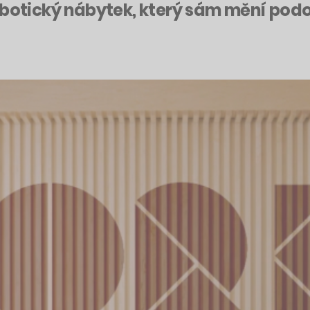
obotický nábytek, který sám mění pod