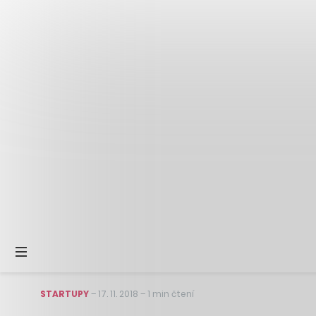
STARTUPY
–
17. 11. 2018
–
1 min čtení