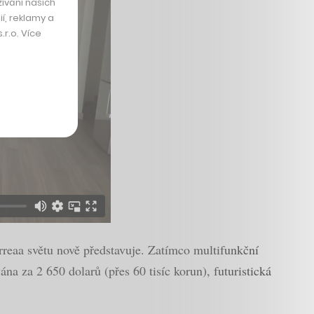
ívání našich
í, reklamy a
r.o. Více
rreaa světu nově představuje. Zatímco multifunkční
a za 2 650 dolarů (přes 60 tisíc korun), futuristická