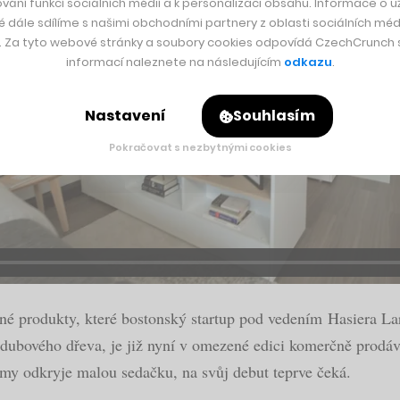
vání funkcí sociálních médií a k personalizaci obsahu. Informace o už
é dále sdílíme s našimi obchodními partnery z oblasti sociálních médi
y. Za tyto webové stránky a soubory cookies odpovídá CzechCrunch s.
informací naleznete na následujícím
odkazu
.
Nastavení
Souhlasím
Pokračovat s nezbytnými cookies
ečné produkty, které bostonský startup pod vedením Hasiera La
dubového dřeva, je již nyní v omezené edici komerčně prodáván
ormy odkryje malou sedačku, na svůj debut teprve čeká.