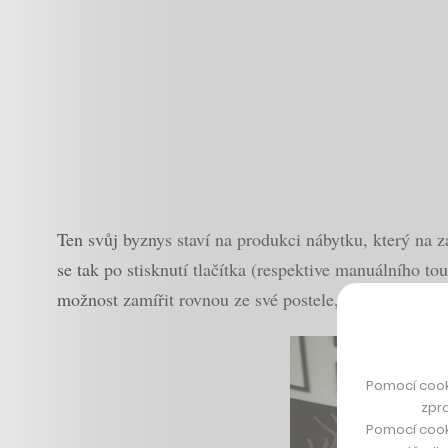
Ten svůj byznys staví na produkci nábytku, který na 
se tak po stisknutí tlačítka (respektive manuálního t
možnost zamířit rovnou ze své postele, která mu před
Pomocí cook
zpro
Pomocí cook