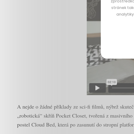
zprostředko
stránek tak
analytik
A nejde o žádné příklady ze sci-fi filmů, nýbrž skut
„robotická“ skříň Pocket Closet, tvořená z masivního 
postel Cloud Bed, která po zasunutí do stropní platf