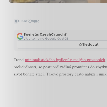
Uložit
0
0
Zobrazit
komentáře
Baví vás CzechCrunch?
Vídejte ho na Googlu častěji.
Sledovat
Trend
minimalistického bydlení v malých prostorách
,
přelidněností, se postupně začíná promítat i do zbytk
život bohatě stačí. Takové prostory často nabízí i uni