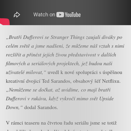
„Bratři Dufferovi se Stranger Things zaujali diváky po
celém světě a jsme nadšeni, že můžeme náš vztah s nimi
rozšířit a přinést jejich živou představivost v dalších
filmových a seriálových projektech, jež budou naši
uživatelé milovat,“
uvedl k nové spolupráci s úspěšnou
kreativní dvojicí Ted Sarandos, obsahový šéf Netflixu.
„Nemůžeme se dočkat, až uvidíme, co mají bratři
Dufferovi v rukávu, když vykročí mimo svět Upside
Down,“
dodal Sarandos.
V rámci teaseru na čtvrtou řadu seriálu jsme se totiž