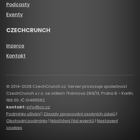
Podcasty
Eventy
CZECHCRUNCH
Inzerce
Kontakt
© 2014-2026 CzechCrunch.cz. Server provozuje společnost
CzechCrunch s.r.o. se sídlem Thámova 289/13, Praha 8 – Karlín,
186 00. IČ 01465562.
kontakt:
info@cc.cz
Podmínky užívání
|
Zásady zpracování osobních údajů
|
Obchodní podmínky
|
Návštěvní řád eventů
|
Nastavení
cookies