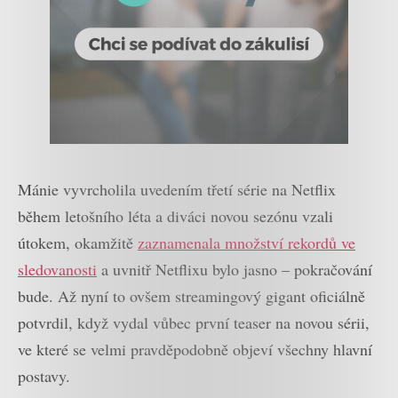
Mánie vyvrcholila uvedením třetí série na Netflix
během letošního léta a diváci novou sezónu vzali
útokem, okamžitě
zaznamenala množství rekordů ve
sledovanosti
a uvnitř Netflixu bylo jasno – pokračování
bude. Až nyní to ovšem streamingový gigant oficiálně
potvrdil, když vydal vůbec první teaser na novou sérii,
ve které se velmi pravděpodobně objeví všechny hlavní
postavy.