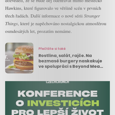
dozvěděli, že se bude děj odehrávat mimo městečko
Hawkins, které figurovalo ve většině scén v prvních
třech řadách. Další informace o nové sérii
Stranger
Things
, které je napěchováno nostalgickou atmosférou
osmdesátých let, prozatím nemáme.
Přečtěte si také
Rostlina, salát, rajče. Na
bezmasé burgery naskakuje
ve spolupráci s Beyond Meat
také McDonald’s