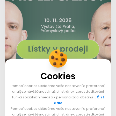
Cookies
Další série s největší pravděpodobností nepřijde dříve
než příští rok, i vzhledem k tomu, že ta třetí byla
Pomocí cookies ukládáme vaše nastavení a preferencí,
analýze návštěvnosti našich stránek, zprostředkování
odvysílána teprve před pár měsíci. Další řada by
funkcí sociálních médií a k personalizaci obsahu …
Číst
nicméně i podle vývoje posledních epizod mohla ještě
dále
Pomocí cookies ukládáme vaše nastavení a preferencí,
více nabrat na intenzitě a své temnosti, a to s
analýze návštěvnosti našich stránek, zprostředkování