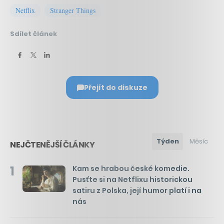
Netflix
Stranger Things
Sdílet článek
Přejít do diskuze
Týden
Měsíc
NEJČTENĚJŠÍ ČLÁNKY
1
Kam se hrabou české komedie.
Pusťte si na Netflixu historickou
satiru z Polska, její humor platí i na
nás