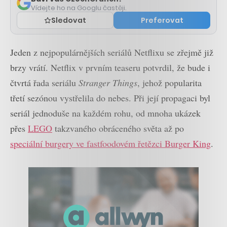
Vídejte ho na Googlu častěji.
Sledovat
Preferovat
Jeden z nejpopulárnějších seriálů Netflixu se zřejmě již
brzy vrátí. Netflix v prvním teaseru potvrdil, že bude i
čtvrtá řada seriálu
Stranger Things
, jehož popularita
třetí sezónou vystřelila do nebes. Při její propagaci byl
seriál jednoduše na každém rohu, od mnoha ukázek
přes
LEGO
takzvaného obráceného světa až po
speciální burgery ve fastfoodovém řetězci Burger King
.