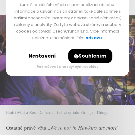
podstatným využitím takzvaného obráceného světa.
funkcí sociálních médií a k personalizaci obsahu.
Informace o užívání našich stránek také dále sdílíme s
našimi obchodními partnery z oblasti sociálních médií,
reklamy a analytiky. Za tyto webové stránky a soubory
cookies odpovídá CzechCrunch s.r.o. Více informací
naleznete na následujícím
odkazu
.
Nastavení
Souhlasím
Pokračovat s nezbytnými cookies
Bratři Matt a Ross Dufferovi, tvůrci seriálu Stranger Things
Ostatně právě věta „
We’re not in Hawkins anymore
“