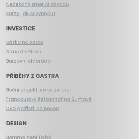
Nečekaný směr AI závodu
Kurzy, jak AI vypnout
INVESTICE
Sázka na Xerox
Strnad v Pirelli
Burzovní eldorádo
PŘÍBĚHY Z GASTRA
Boční projekt, co se zvrtnul
Francouzský šéfkuchař na Šumavě
Dva golfisti, co pečou
DESIGN
Bomma není tichá