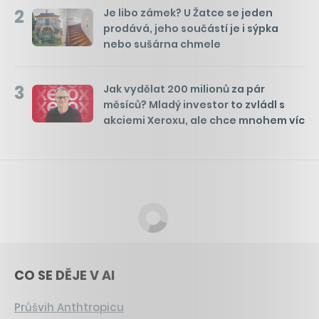
2
Je libo zámek? U Žatce se jeden
prodává, jeho součástí je i sýpka
nebo sušárna chmele
3
Jak vydělat 200 milionů za pár
měsíců? Mladý investor to zvládl s
akciemi Xeroxu, ale chce mnohem víc
CO SE DĚJE V AI
Průšvih Anthtropicu