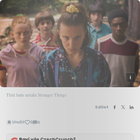
Třetí řada seriálu Stranger Things
Sdílet
Uložit
0
0
Zobrazit
komentáře
Baví vás CzechCrunch?