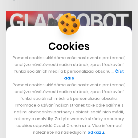
Cookies
Pomocí cookies ukládáme vaše nastavení a preferencí,
Sdílet článek
analýze návštěvnosti našich stránek, zprostředkování
funkcí sociálních médií a k personalizaci obsahu …
Číst
dále
Pomocí cookies ukládáme vaše nastavení a preferencí,
analýze návštěvnosti našich stránek, zprostředkování
Přejít do diskuze
funkcí sociálních médií a k personalizaci obsahu.
Informace o užívání našich stránek také dále sdílíme s
našimi obchodními partnery z oblasti sociálních médií,
reklamy a analytiky. Za tyto webové stránky a soubory
cookies odpovídá CzechCrunch s.r.o. Více informací
Týden
Měsíc
NEJČTENĚJŠÍ ČLÁNKY
naleznete na následujícím
odkazu
.