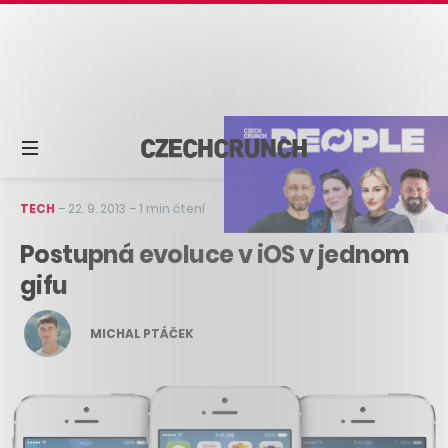
TECH
–
22. 9. 2013
–
1 min čtení
Postupná evoluce v iOS v jednom
gifu
MICHAL PTÁČEK