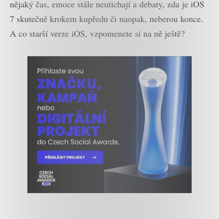
nějaký čas, emoce stále neutichají a debaty, zda je iOS
7 skutečně krokem kupředu či naopak, neberou konce.
A co starší verze iOS, vzpomenete si na ně ještě?