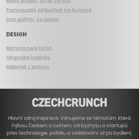
Boční projekt, co se zvrtnul
Francouzský šéfkuchař na Šumavě
Dva golfisti, co pečou
DESIGN
Bomma není tichá
Originální hodinky
Nábytek z betonu
Hlavní zdroj inspirace. Věnujeme se tématům, která
hýbou Českem a světem, od byznysu a startupů
přes technologie, politiku a vzdělávání až po bydlení,