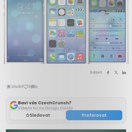
Sdílet
Uložit
0
0
Zobrazit
komentáře
Baví vás CzechCrunch?
Vídejte ho na Googlu častěji.
Sledovat
Preferovat