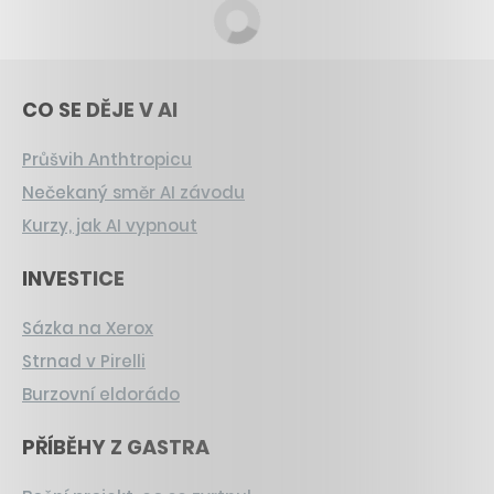
CO SE DĚJE V AI
Průšvih Anthtropicu
Nečekaný směr AI závodu
Kurzy, jak AI vypnout
INVESTICE
Sázka na Xerox
Strnad v Pirelli
Burzovní eldorádo
PŘÍBĚHY Z GASTRA