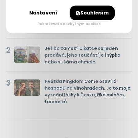
1
Kam se hrabou české komedie.
Nastavení
Souhlasím
Pusťte si na Netflixu historickou
satiru z Polska, její humor platí i na
Pokračovat s nezbytnými cookies
nás
2
Je libo zámek? U Žatce se jeden
prodává, jeho součástí je i sýpka
nebo sušárna chmele
3
Hvězda Kingdom Come otevírá
hospodu na Vinohradech. Je to moje
vyznání lásky k Česku, říká miláček
fanoušků