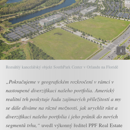
Rozsáhlý kancelářský objekt SouthPark Center v Orlandu na Floridě
„Pokračujeme v geografickém rozkročení v rámci v
nastoupené diverzifikaci našeho portfolia. Americký
realitní trh poskytuje řadu zajímavých příležitostí a my
se dále díváme na různé možnosti, jak urychlit růst a
diverzifikaci našeho portfolia i jeho průnik do nových
segmentů trhu,“
uvedl výkonný ředitel PPF Real Estate