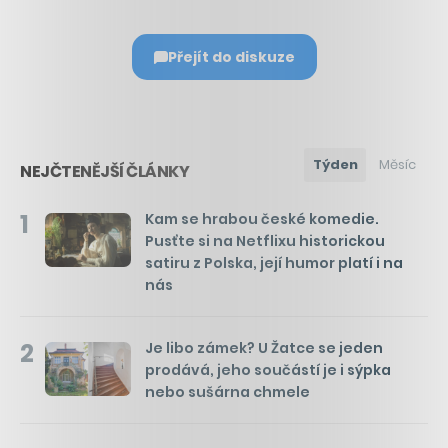
Přejít do diskuze
Týden
Měsíc
NEJČTENĚJŠÍ ČLÁNKY
1
Kam se hrabou české komedie.
Pusťte si na Netflixu historickou
satiru z Polska, její humor platí i na
nás
2
Je libo zámek? U Žatce se jeden
prodává, jeho součástí je i sýpka
nebo sušárna chmele