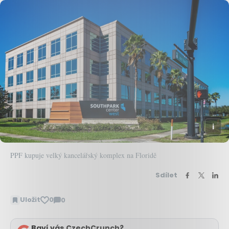
PPF kupuje velký kancelářský komplex na Floridě
Sdílet
Uložit
0
0
Zobrazit
komentáře
Baví vás CzechCrunch?