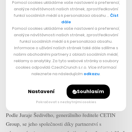
Pomocí cookies ukládáme vaše nastavení a preferencí,
analýze návštěvnosti našich stránek, zprostředkování
funkcí sociálních médií a k personalizaci obsahu …
Číst
dále
Pomocí cookies ukládáme vaše nastavení a preferencí,
analýze návštěvnosti našich stránek, zprostředkování
funkcí sociálních médií a k personalizaci obsahu.
Informace o užívání našich stránek také dále sdílíme s
našimi obchodními partnery z oblasti sociálních médií,
reklamy a analytiky. Za tyto webové stránky a soubory
cookies odpovídá CzechCrunch s.r.o. Více informací
naleznete na následujícím
odkazu
.
Nastavení
Souhlasím
Pokračovat s nezbytnými cookies
Podle Juraje Šedivého, generálního ředitele CETIN
Group, se jeho společnosti díky partnerství s