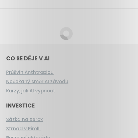
CO SE DĚJE V AI
Průšvih Anthtropicu
Nečekaný směr AI závodu
Kurzy, jak AI vypnout
INVESTICE
Sázka na Xerox
Strnad v Pirelli
Burzovní eldorádo