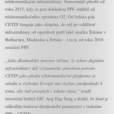
telekomunikační infrastruktury. Samostatně působí od
roku 2015, kdy se pod dohledem PPF oddělil od
telekomunikačního operátora O2. Od loňska pak
CETIN funguje jako skupina, do níž po oddělení
infrastruktury od operátorů patří také značka Telenor v
Bulharsku, Maďarsku a Srbsku – i ta je od roku 2018
součástí PPF.
„Jako dlouhodobý investor věříme, že sektor digitální
infrastruktury dál významným způsobem poroste.
CETIN jako přední telekomunikační platforma ve
střední a východní Evropě má všechny předpoklady k
tomu, aby měl prospěch z tohoto růstu,“
uvedl
investiční ředitel GIC Ang Eng Seng a dodal, že fond je
odhodlán budovat dlouhodobé partnerství s vedením
PPF a CETIN.