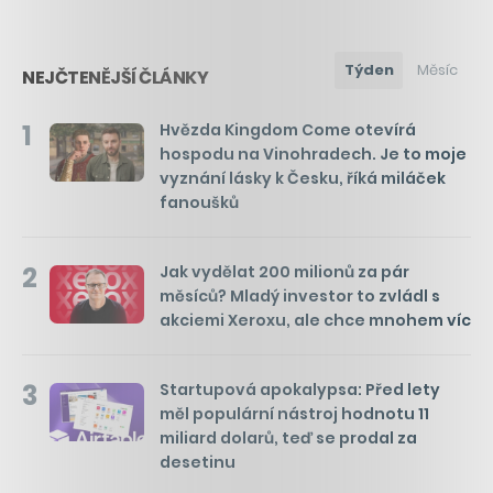
Týden
Měsíc
NEJČTENĚJŠÍ ČLÁNKY
1
Hvězda Kingdom Come otevírá
hospodu na Vinohradech. Je to moje
vyznání lásky k Česku, říká miláček
fanoušků
2
Jak vydělat 200 milionů za pár
měsíců? Mladý investor to zvládl s
akciemi Xeroxu, ale chce mnohem víc
3
Startupová apokalypsa: Před lety
měl populární nástroj hodnotu 11
miliard dolarů, teď se prodal za
desetinu