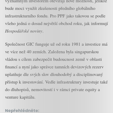
významným investorem otevírají nové možnosti, jelikož
bude moci využít zkušenosti předního globálního
infrastrukturního fondu. Pro PPF jako takovou se podle
všeho jedná o dosud největší obchod roku, jak informují
Hospodářské noviny
.
Společnost GIC funguje už od roku 1981 a investice má
ve více než 40 zemích. Založena byla singapurskou
vládou s cílem zabezpečit budoucnost země v oblasti
financí a nyní jako správce tamních devizových rezerv
uplatňuje dle svých slov dlouhodobý a disciplinovaný
přístup k investování. Vedle infrastruktury investuje také
do dluhopisů, nemovitostí i v rámci private equity a
venture kapitálu.
Nepřehlédněte: