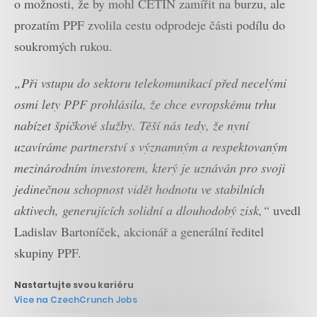
o možnosti, že by mohl CETIN zamířit na burzu, ale
prozatím PPF zvolila cestu odprodeje části podílu do
soukromých rukou.
„Při vstupu do sektoru telekomunikací před necelými
osmi lety PPF prohlásila, že chce evropskému trhu
nabízet špičkové služby. Těší nás tedy, že nyní
uzavíráme partnerství s významným a respektovaným
mezinárodním investorem, který je uznáván pro svoji
jedinečnou schopnost vidět hodnotu ve stabilních
aktivech, generujících solidní a dlouhodobý zisk,“
uvedl
Ladislav Bartoníček, akcionář a generální ředitel
skupiny PPF.
Nastartujte svou kariéru
Více na CzechCrunch Jobs