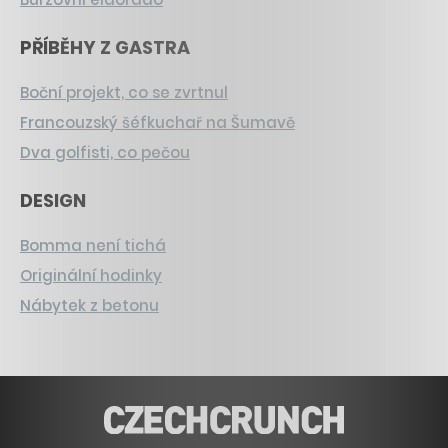
PŘÍBĚHY Z GASTRA
Boční projekt, co se zvrtnul
Francouzský šéfkuchař na Šumavě
Dva golfisti, co pečou
DESIGN
Bomma není tichá
Originální hodinky
Nábytek z betonu