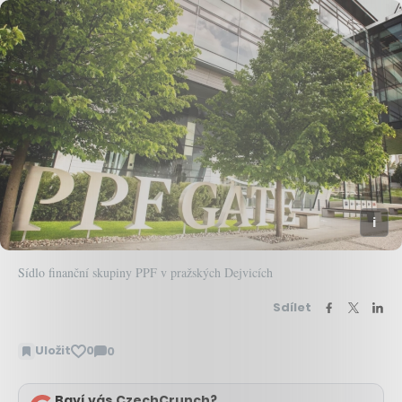
Sídlo finanční skupiny PPF v pražských Dejvicích
Sdílet
Uložit
0
0
Zobrazit
komentáře
Baví vás CzechCrunch?