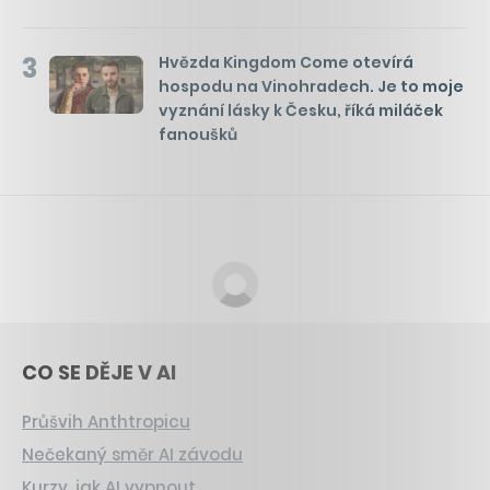
3
Hvězda Kingdom Come otevírá
hospodu na Vinohradech. Je to moje
vyznání lásky k Česku, říká miláček
fanoušků
CO SE DĚJE V AI
Průšvih Anthtropicu
Nečekaný směr AI závodu
Kurzy, jak AI vypnout