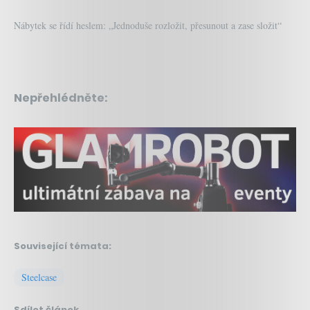
Nábytek se řídí heslem: „Jednoduše rozložit, přesunout a zase složit“
Nepřehlédněte:
Související témata:
Steelcase
Sdílet článek