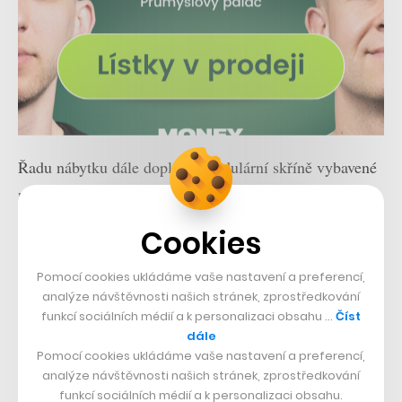
Řadu nábytku dále doplňují modulární skříně vybavené
napájením, které lze v případě potřeby jednoduše
rozložit a přesunout, nebo pojízdné vozíky sloužící pro
Cookies
odložení kancelářských doplňků. Nejedná se
samozřejmě o jediné řešení na trhu, ostatně i samotná
Pomocí cookies ukládáme vaše nastavení a preferencí,
analýze návštěvnosti našich stránek, zprostředkování
firma Steelcase už podobné produkty nějaký čas nabízí.
funkcí sociálních médií a k personalizaci obsahu …
Číst
Právě až představení kompletní modulární kolekce ale
dále
potvrzuje, že nás v kancelářském designu a pracovním
Pomocí cookies ukládáme vaše nastavení a preferencí,
analýze návštěvnosti našich stránek, zprostředkování
prostředí obecně s velkou pravděpodobností čekají v
funkcí sociálních médií a k personalizaci obsahu.