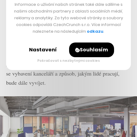
následujících letech zajímavé změny.
Informace o užívání našich stránek také dále sdílíme s
našimi obchodními partnery z oblasti sociálních médií,
Potvrzují to ostatně i kroky dalšího známého
reklamy a analytiky. Za tyto webové stránky a soubory
cookies odpovídá CzechCrunch s.r.o. Více informací
amerického výrobce Herman Miller, který je na trhu s
naleznete na následujícím
odkazu
.
kancelářským nábytkem, co se týče obratu, číslem dvě.
V rámci své platformy Live OS
nabízí sadu nástrojů i
Nastavení
Souhlasím
nábytku
pro efektivnější a ergonomičtější práci z
Pokračovat s nezbytnými cookies
kanceláře i domova a bude zajímavé sledovat, kam dál
se vybavení kanceláří a způsob, jakým lidé pracují,
bude dále vyvíjet.