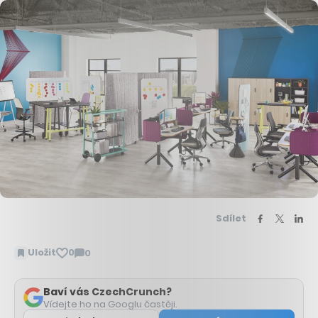
Sdílet
Uložit
0
0
Zobrazit
komentáře
Baví vás CzechCrunch?
Vídejte ho na Googlu častěji.