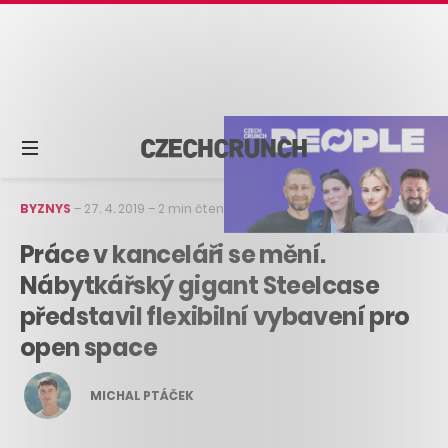
BYZNYS
–
27. 4. 2019
–
2 min čtení
Práce v kanceláři se mění.
Nábytkářský gigant Steelcase
představil flexibilní vybavení pro
open space
MICHAL PTÁČEK