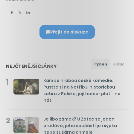
Přejít do diskuze
Týden
Měsíc
NEJČTENĚJŠÍ ČLÁNKY
1
Kam se hrabou české komedie.
Pusťte si na Netflixu historickou
satiru z Polska, její humor platí i na
nás
2
Je libo zámek? U Žatce se jeden
prodává, jeho součástí je i sýpka
nebo sušárna chmele