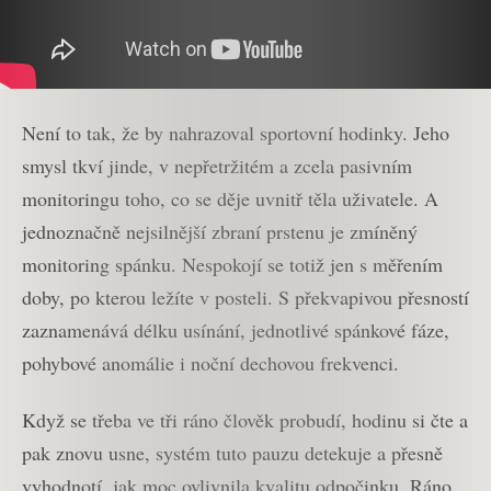
Není to tak, že by nahrazoval sportovní hodinky. Jeho
smysl tkví jinde, v nepřetržitém a zcela pasivním
monitoringu toho, co se děje uvnitř těla uživatele. A
jednoznačně nejsilnější zbraní prstenu je zmíněný
monitoring spánku. Nespokojí se totiž jen s měřením
doby, po kterou ležíte v posteli. S překvapivou přesností
zaznamenává délku usínání, jednotlivé spánkové fáze,
pohybové anomálie i noční dechovou frekvenci.
Když se třeba ve tři ráno člověk probudí, hodinu si čte a
pak znovu usne, systém tuto pauzu detekuje a přesně
vyhodnotí, jak moc ovlivnila kvalitu odpočinku. Ráno