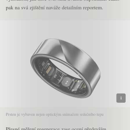
pak na svá zjištění naváže detailním reportem.
Prsten je vybaven nejen optickým snímačem srdečního tepu
Přesné měření regenerace zase ocení především