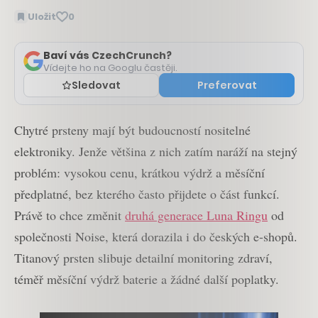
Uložit
0
Baví vás CzechCrunch?
Vídejte ho na Googlu častěji.
Sledovat
Preferovat
Chytré prsteny mají být budoucností nositelné
elektroniky. Jenže většina z nich zatím naráží na stejný
problém: vysokou cenu, krátkou výdrž a měsíční
předplatné, bez kterého často přijdete o část funkcí.
Právě to chce změnit
druhá generace Luna Ringu
od
společnosti Noise, která dorazila i do českých e-shopů.
Titanový prsten slibuje detailní monitoring zdraví,
téměř měsíční výdrž baterie a žádné další poplatky.