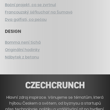
Boční projekt, co se zvrtnul
Francouzský šéfkuchař na Šumavě
Dva golfisti, co pečou
DESIGN
Bomma není tichá
Originální hodinky
Nábytek z betonu
Hlavní zdroj inspirace. Věnujeme se tématům, která
hýbou Českem a světem, od byznysu a startupů
přes technologie, politiku a vzdělávání až po bydlení,