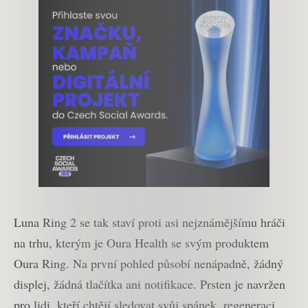
Luna Ring 2 se tak staví proti asi nejznámějšímu hráči
na trhu, kterým je Oura Health se svým produktem
Oura Ring. Na první pohled působí nenápadně, žádný
displej, žádná tlačítka ani notifikace. Prsten je navržen
pro lidi, kteří chtějí sledovat svůj spánek, regeneraci