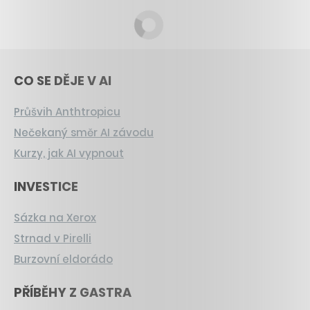
CO SE DĚJE V AI
Průšvih Anthtropicu
Nečekaný směr AI závodu
Kurzy, jak AI vypnout
INVESTICE
Sázka na Xerox
Strnad v Pirelli
Burzovní eldorádo
PŘÍBĚHY Z GASTRA