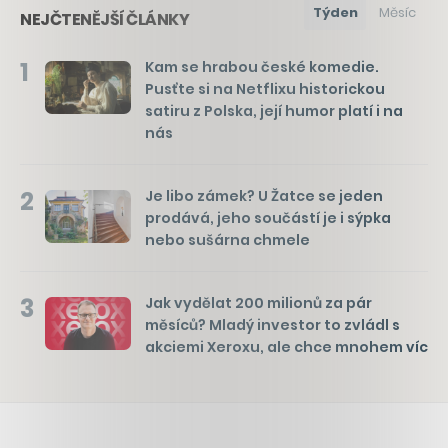
Týden
Měsíc
NEJČTENĚJŠÍ ČLÁNKY
1
Kam se hrabou české komedie.
Pusťte si na Netflixu historickou
satiru z Polska, její humor platí i na
nás
2
Je libo zámek? U Žatce se jeden
prodává, jeho součástí je i sýpka
nebo sušárna chmele
3
Jak vydělat 200 milionů za pár
měsíců? Mladý investor to zvládl s
akciemi Xeroxu, ale chce mnohem víc