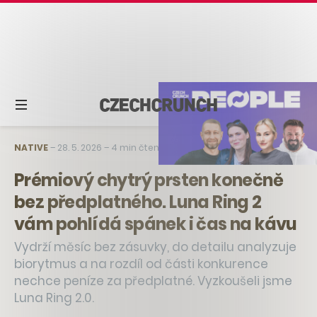
NATIVE
–
28. 5. 2026
–
4 min čtení
Prémiový chytrý prsten konečně
bez předplatného. Luna Ring 2
vám pohlídá spánek i čas na kávu
Vydrží měsíc bez zásuvky, do detailu analyzuje
biorytmus a na rozdíl od části konkurence
nechce peníze za předplatné. Vyzkoušeli jsme
Luna Ring 2.0.