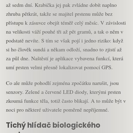
až sedm dní. Krabička jej pak zvládne dobít naplno
zhruba pětkrát, takže se majitel prstenu může bez
přístupu k zásuvce obejít téměř celý měsíc. V závislosti
na velikosti váží pouhé tři až pět gramů, a tak o něm v
podstatě nevíte. S tím se však pojí i jedno riziko: když
si ho člověk sundá a někam odloží, snadno to zjistí až
za půl dne. Naštěstí je aplikace vybavena funkcí, která
umí prsten velmi přesně lokalizovat pomocí GPS.
Co ale může pohodlí zejména zpočátku narušit, jsou
senzory. Zelené a červené LED diody, kterými prsten
zkoumá funkce těla, totiž často blikají. A to může být v
noci pro některé uživatele poměrně nepříjemné.
Tichý hlídač biologického