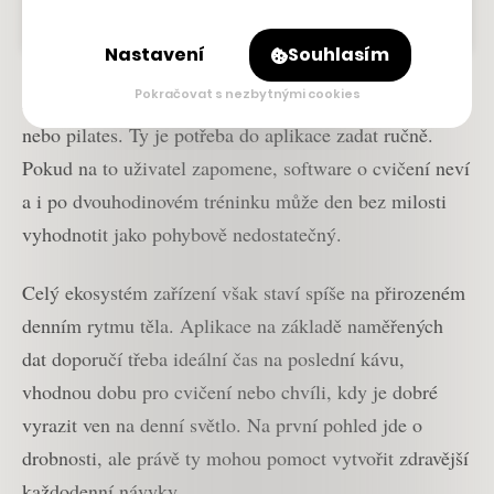
Nastavení
Souhlasím
Pokračovat s nezbytnými cookies
Problém ale nastává u aktivit jako silový trénink, jóga
nebo pilates. Ty je potřeba do aplikace zadat ručně.
Pokud na to uživatel zapomene, software o cvičení neví
a i po dvouhodinovém tréninku může den bez milosti
vyhodnotit jako pohybově nedostatečný.
Celý ekosystém zařízení však staví spíše na přirozeném
denním rytmu těla. Aplikace na základě naměřených
dat doporučí třeba ideální čas na poslední kávu,
vhodnou dobu pro cvičení nebo chvíli, kdy je dobré
vyrazit ven na denní světlo. Na první pohled jde o
drobnosti, ale právě ty mohou pomoct vytvořit zdravější
každodenní návyky.