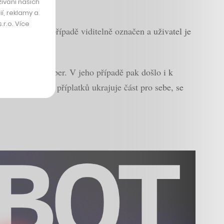
ívání našich
í, reklamy a
r.o. Více
vždy v takovém případě viditelně označen a uživatel je
konkurenční Uber. V jeho případě pak došlo i k
rý si z těchto příplatků ukrajuje část pro sebe, se