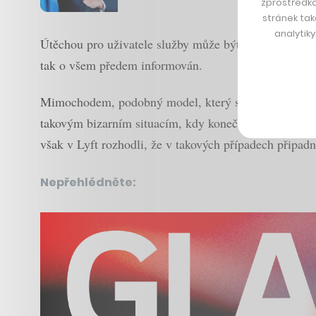
zprostředko
stránek tak
analytik
Útěchou pro uživatele služby může být alespoň fakt, že
tak o všem předem informován.
Mimochodem, podobný model, který se u zákazníků log
takovým bizarním situacím, kdy konečná cena jízdy byl
však v Lyft rozhodli, že v takových případech připadn
Nepřehlédněte: