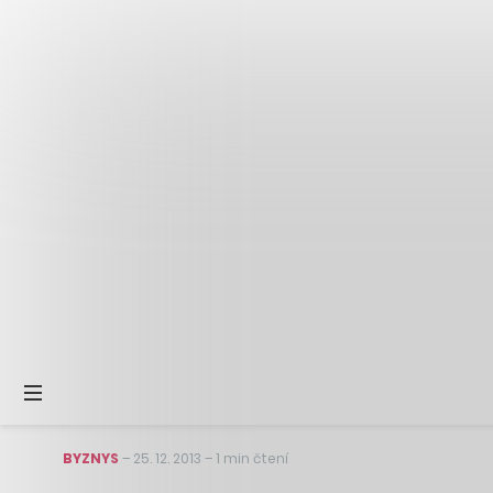
BYZNYS
–
25. 12. 2013
–
1 min čtení