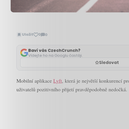
Uložit
0
0
Zobrazit
komentáře
Baví vás CzechCrunch?
Vídejte ho na Googlu častěji.
Sledovat
Mobilní aplikace
Lyft
, která je největší konkurencí 
uživatelů pozitivního přijetí pravděpodobně nedočká.