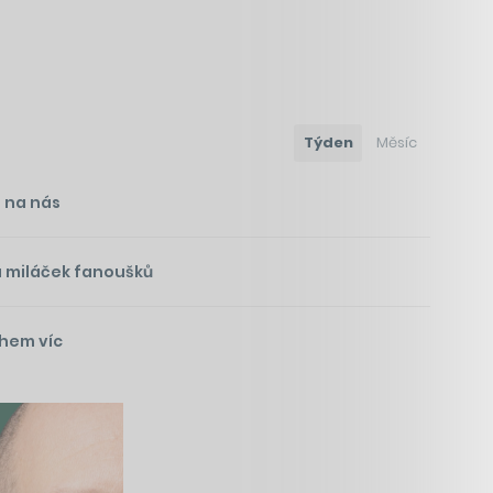
Týden
Měsíc
i na nás
á miláček fanoušků
ohem víc