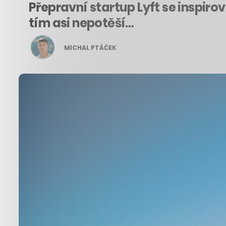
Přepravní startup Lyft se inspir
tím asi nepotěší…
MICHAL PTÁČEK