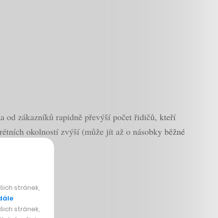
 od zákazníků rapidně převýší počet řidičů, kteří
krétních okolností zvýší (může jít až o násobky běžné
ich stránek,
dále
ich stránek,