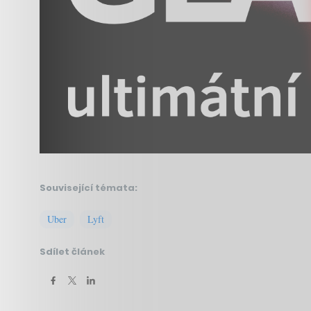
Související témata:
Uber
Lyft
Sdílet článek