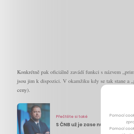
Konkrétně pak oficiálně zavádí funkci s názvem „prim
jsou jim k dispozici. V okamžiku kdy se tak stane a „
ceny).
Pomocí cook
Přečtěte si také
zpro
S ČNB už je zase nuda. Snad to 
Pomocí cook