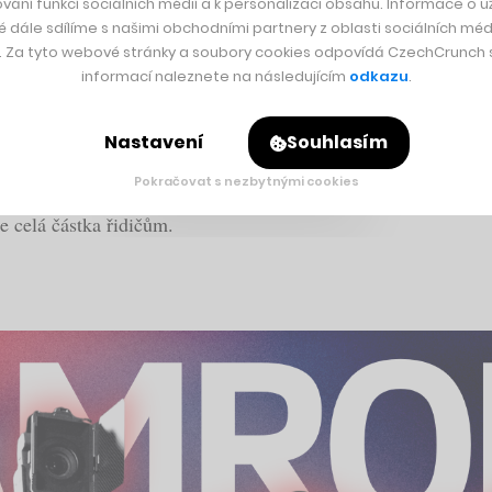
vání funkcí sociálních médií a k personalizaci obsahu. Informace o už
é dále sdílíme s našimi obchodními partnery z oblasti sociálních médi
y. Za tyto webové stránky a soubory cookies odpovídá CzechCrunch s.
 řidič do speciálního tarifu v konkrétní chvíli spadající, je 
informací naleznete na následujícím
odkazu
.
Nastavení
Souhlasím
icky velké popularitě netěší, už nějaký čas využívá právě i 
Pokračovat s nezbytnými cookies
a oproti té standardní až osminásobná. Narozdíl od Uberu, kte
e celá částka řidičům.