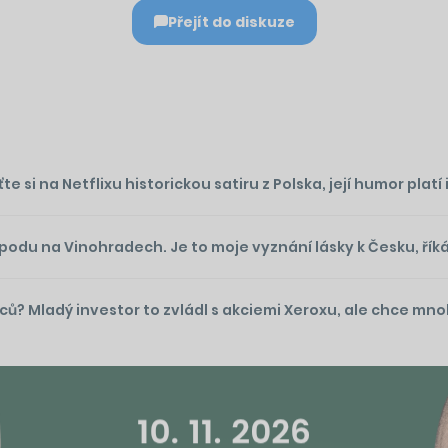
Přejít do diskuze
si na Netflixu historickou satiru z Polska, její humor platí 
du na Vinohradech. Je to moje vyznání lásky k Česku, řík
íců? Mladý investor to zvládl s akciemi Xeroxu, ale chce mn