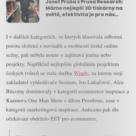
Josef Průša z Prusa Research:
Máme nejlepší 3D tiskárny na
světě, efektivita je pro nás
více než design
I v dalších kategoriích, ve kterých hlasovala odborná
porota složená z novinářů a osobností české online
scény, pak nebyla nouze o zajímavá jména nebo
projekty. Například nejlepším globálním projektem
českých tvůrců se stala služba
Windy
, za kterou stojí
zakladatel vyhledávače Seznam, Ivo Lukačovič, Alza
Bitcoiny dominovaly v kategorii ecommerce inspirace a
Kazmova One Man Show s dílem Prostřeno, zase v
kategorii marketingová inspirace. Anticenu pak dle
očekávaní obdrželo EET pro ecommerce.