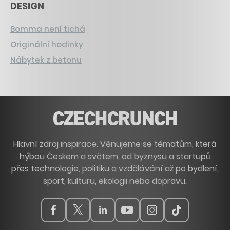
DESIGN
Bomma není tichá
Originální hodinky
Nábytek z betonu
Hlavní zdroj inspirace. Věnujeme se tématům, která
hýbou Českem a světem, od byznysu a startupů
přes technologie, politiku a vzdělávání až po bydlení,
sport, kulturu, ekologii nebo dopravu.