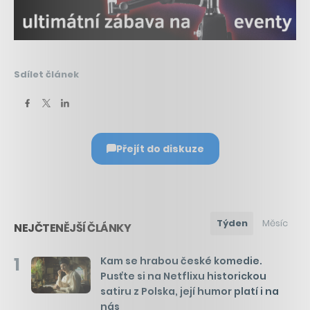
Sdílet článek
Přejít do diskuze
Týden
Měsíc
NEJČTENĚJŠÍ ČLÁNKY
1
Kam se hrabou české komedie.
Pusťte si na Netflixu historickou
satiru z Polska, její humor platí i na
nás