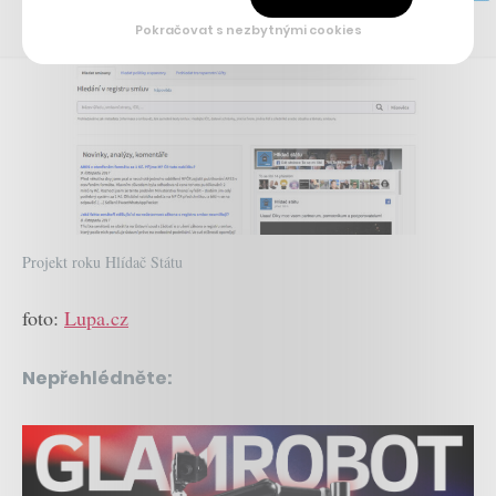
Pokračovat s nezbytnými cookies
Projekt roku Hlídač Státu
foto:
Lupa.cz
Nepřehlédněte: