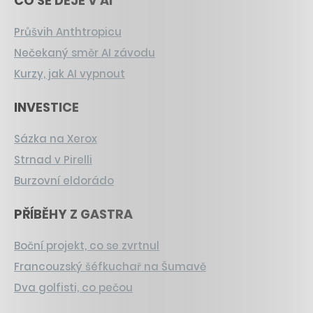
CO SE DĚJE V AI
Průšvih Anthtropicu
Nečekaný směr AI závodu
Kurzy, jak AI vypnout
INVESTICE
Sázka na Xerox
Strnad v Pirelli
Burzovní eldorádo
PŘÍBĚHY Z GASTRA
Boční projekt, co se zvrtnul
Francouzský šéfkuchař na Šumavě
Dva golfisti, co pečou