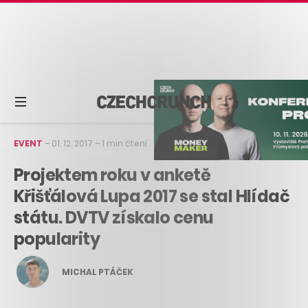
EVENT
–
01. 12. 2017
–
1 min čtení
Projektem roku v anketě
Křišťálová Lupa 2017 se stal Hlídač
státu. DVTV získalo cenu
popularity
MICHAL PTÁČEK