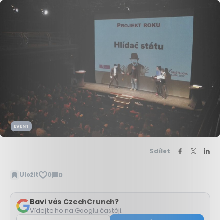
EVENT
Sdílet
Uložit
0
0
Zobrazit
komentáře
Baví vás CzechCrunch?
Vídejte ho na Googlu častěji.