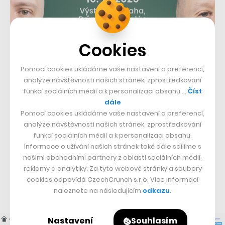
Cookies
Pomocí cookies ukládáme vaše nastavení a preferencí,
analýze návštěvnosti našich stránek, zprostředkování
funkcí sociálních médií a k personalizaci obsahu …
Číst
dále
Cena popularity:
DVTV
Pomocí cookies ukládáme vaše nastavení a preferencí,
analýze návštěvnosti našich stránek, zprostředkování
Zpravodajství
: DVTV
funkcí sociálních médií a k personalizaci obsahu.
Internetové obchodování:
Alza.cz
Informace o užívání našich stránek také dále sdílíme s
našimi obchodními partnery z oblasti sociálních médií,
Nástroje a služby:
ČSFD
reklamy a analytiky. Za tyto webové stránky a soubory
Zájmové weby:
Edna.cz
cookies odpovídá CzechCrunch s.r.o. Více informací
One (wo)man show:
Databazeknih.cz
naleznete na následujícím
odkazu
.
Nastavení
Souhlasím