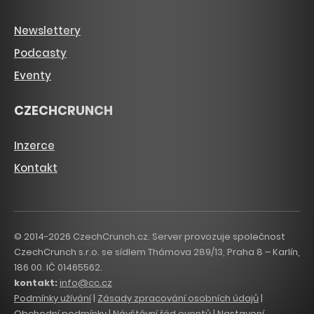
Newslettery
Podcasty
Eventy
CZECHCRUNCH
Inzerce
Kontakt
© 2014-2026 CzechCrunch.cz. Server provozuje společnost
CzechCrunch s.r.o. se sídlem Thámova 289/13, Praha 8 – Karlín,
186 00. IČ 01465562.
kontakt:
info@cc.cz
Podmínky užívání
|
Zásady zpracování osobních údajů
|
Obchodní podmínky
|
Návštěvní řád eventů
|
Nastavení