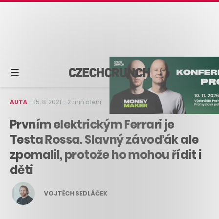
AUTA
–
15. 8. 2021
–
2 min čtení
Prvním elektrickým Ferrari je
Testa Rossa. Slavný závoďák ale
zpomalil, protože ho mohou řídit i
děti
VOJTĚCH SEDLÁČEK