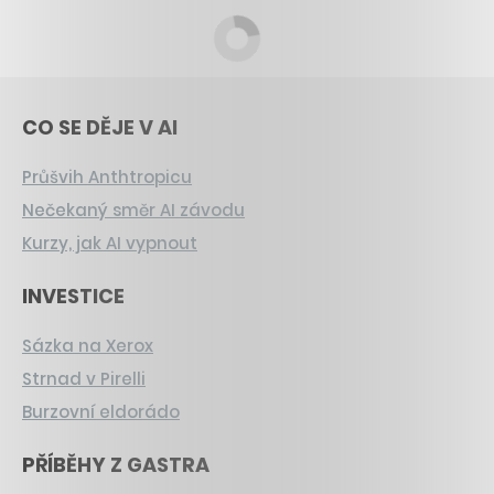
CO SE DĚJE V AI
Průšvih Anthtropicu
Nečekaný směr AI závodu
Kurzy, jak AI vypnout
INVESTICE
Sázka na Xerox
Strnad v Pirelli
Burzovní eldorádo
PŘÍBĚHY Z GASTRA