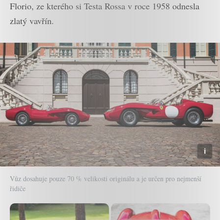
Florio, ze kterého si Testa Rossa v roce 1958 odnesla
zlatý vavřín.
Vůz dosahuje pouze 70 % velikosti originálu a je určen pro nejmenší
řidiče