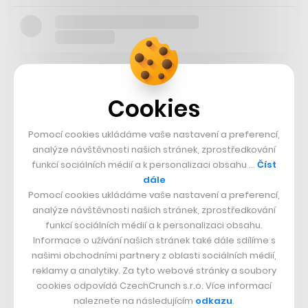
Aby měli rodiče děti pod dohledem, mohou nějakou
smyčku vybudovat přímo na pozemku u svého sídla.
Cookies
Zda své potomky nechají řezat zatáčky bez
Pomocí cookies ukládáme vaše nastavení a preferencí,
aktivovaného omezovače, který rychlost vozu zkrotí na
analýze návštěvnosti našich stránek, zprostředkování
maximálních 20 km/h, je už jen na jejich rozhodnutí.
funkcí sociálních médií a k personalizaci obsahu …
Číst
V případě nouze nejvyšší ovšem mohou sáhnout po
dále
Pomocí cookies ukládáme vaše nastavení a preferencí,
dálkovém ovladači a vozítko s ním zcela zastavit.
analýze návštěvnosti našich stránek, zprostředkování
funkcí sociálních médií a k personalizaci obsahu.
Informace o užívání našich stránek také dále sdílíme s
našimi obchodními partnery z oblasti sociálních médií,
reklamy a analytiky. Za tyto webové stránky a soubory
cookies odpovídá CzechCrunch s.r.o. Více informací
naleznete na následujícím
odkazu
.