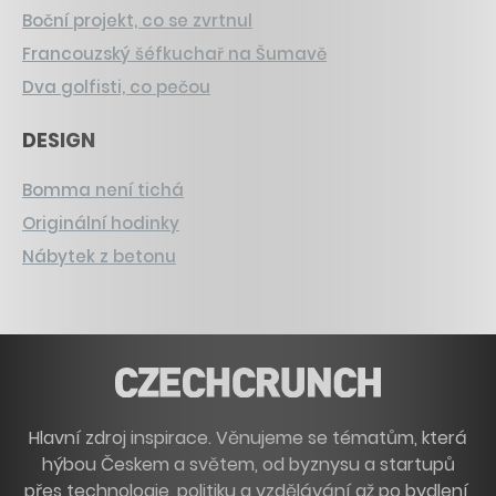
Boční projekt, co se zvrtnul
Francouzský šéfkuchař na Šumavě
Dva golfisti, co pečou
DESIGN
Bomma není tichá
Originální hodinky
Nábytek z betonu
Hlavní zdroj inspirace. Věnujeme se tématům, která
hýbou Českem a světem, od byznysu a startupů
přes technologie, politiku a vzdělávání až po bydlení,