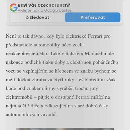
Baví vás CzechCrunch?
Vídejte ho na Googlu častěji.
Sledovat
Preferovat
Není to tak dávno, kdy bylo elektrické Ferrari pro
představitele automobilky něco zcela
neakceptovatelného. Také v italském Maranellu ale
nakonec podlehli tlaku doby a elektřinou poháněného
vozu se vzpínajícím se hřebcem ve znaku bychom se
měli dočkat zhruba za čtyři roky. Ještě předtím však
bude pod znakem firmy vyráběn trochu jiný
elektromobil – půjde o dostupné Ferrari mířící na
nejmladší řidiče a odkazující na staré dobré časy
automobilových závodů.