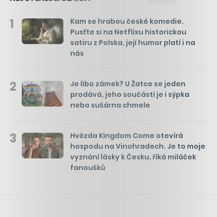
1
Kam se hrabou české komedie.
Pusťte si na Netflixu historickou
satiru z Polska, její humor platí i na
nás
2
Je libo zámek? U Žatce se jeden
prodává, jeho součástí je i sýpka
nebo sušárna chmele
3
Hvězda Kingdom Come otevírá
hospodu na Vinohradech. Je to moje
vyznání lásky k Česku, říká miláček
fanoušků