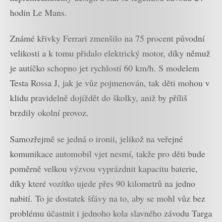
hodin Le Mans.
Známé křivky Ferrari zmenšilo na 75 procent původní
velikosti a k tomu přidalo elektrický motor, díky němuž
je autíčko schopno jet rychlostí 60 km/h. S modelem
Testa Rossa J, jak je vůz pojmenován, tak děti mohou v
klidu pravidelně dojíždět do školky, aniž by příliš
brzdily okolní provoz.
Samozřejmě se jedná o ironii, jelikož na veřejné
komunikace automobil vjet nesmí, takže pro děti bude
poměrně velkou výzvou vyprázdnit kapacitu baterie,
díky které vozítko ujede přes 90 kilometrů na jedno
nabití. To je dostatek šťávy na to, aby se mohl vůz bez
problému účastnit i jednoho kola slavného závodu Targa