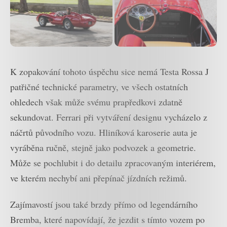
K zopakování tohoto úspěchu sice nemá Testa Rossa J
patřičné technické parametry, ve všech ostatních
ohledech však může svému prapředkovi zdatně
sekundovat. Ferrari při vytváření designu vycházelo z
náčrtů původního vozu. Hliníková karoserie auta je
vyráběna ručně, stejně jako podvozek a geometrie.
Může se pochlubit i do detailu zpracovaným interiérem,
ve kterém nechybí ani přepínač jízdních režimů.
Zajímavostí jsou také brzdy přímo od legendárního
Bremba, které napovídají, že jezdit s tímto vozem po