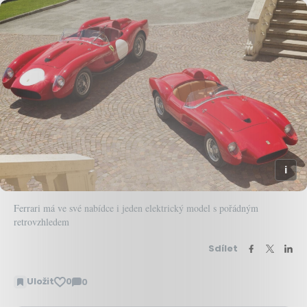
Ferrari má ve své nabídce i jeden elektrický model s pořádným
retrovzhledem
Sdílet
Uložit
0
0
Zobrazit
komentáře