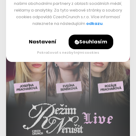
našimi obchodními partnery z oblasti sociálních médií,
dogecoinu, který dříve přinesl některým investorům i
reklamy a analytiky. Za tyto webové stránky a soubory
Robinhoodu samotnému značné zisky. Zatím není jisté,
cookies odpovídá CzechCrunch s.r.o. Více informací
zda se k tomu populární obchodní aplikace skutečně
naleznete na následujícím
odkazu
.
uchýlí.
Nastavení
Souhlasím
Pokračovat s nezbytnými cookies