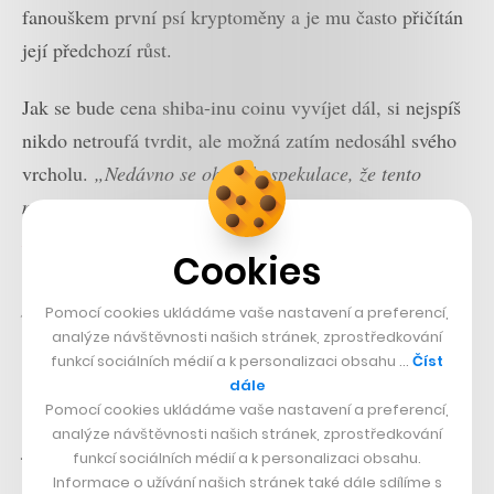
fanouškem první psí kryptoměny a je mu často přičítán
její předchozí růst.
Jak se bude cena shiba-inu coinu vyvíjet dál, si nejspíš
nikdo netroufá tvrdit, ale možná zatím nedosáhl svého
vrcholu.
„Nedávno se objevily spekulace, že tento
meme token
bude přidán do nabídky obchodní aplikace
Robinhood
, což by mohlo enormně zvýšit jeho cenu –
Cookies
obchodníci na této platformě jsou známí tím, že
podobné výstřelky milují,“
doplňuje Vranka.
Pomocí cookies ukládáme vaše nastavení a preferencí,
analýze návštěvnosti našich stránek, zprostředkování
Miliarda v šiba-inech pro Indii
funkcí sociálních médií a k personalizaci obsahu …
Číst
dále
Pomocí cookies ukládáme vaše nastavení a preferencí,
A skutečně –
petice
za to, aby shiba-inu coin byl stejně
analýze návštěvnosti našich stránek, zprostředkování
jako dogecoin přidaný na Robinhood, má již přes 400
funkcí sociálních médií a k personalizaci obsahu.
tisíc podpisů. Příznivci se odkazují právě na úspěch
Informace o užívání našich stránek také dále sdílíme s