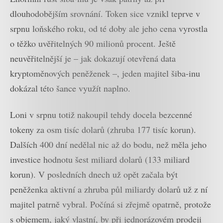
dlouhodobějším srovnání. Token sice vznikl teprve v
srpnu loňského roku, od té doby ale jeho cena vyrostla
o těžko uvěřitelných 90 milionů procent. Ještě
neuvěřitelnější je – jak dokazují otevřená data
kryptoměnových peněženek –, jeden majitel šiba-inu
dokázal této šance využít naplno.
Loni v srpnu totiž nakoupil tehdy docela bezcenné
tokeny za osm tisíc dolarů (zhruba 177 tisíc korun).
Dalších 400 dní nedělal nic až do bodu, než měla jeho
investice hodnotu šest miliard dolarů (133 miliard
korun). V posledních dnech už opět začala být
peněženka aktivní a zhruba půl miliardy dolarů už z ní
majitel patrně vybral. Počíná si zřejmě opatrně, protože
s objemem, jaký vlastní, by při jednorázovém prodeji