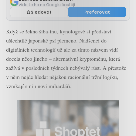
Vídejte ho na Googlu častěji.
Sledovat
Preferovat
Když se řekne šiba-inu, kynologové si představí
ušlechtilé japonské psí plemeno. Nadšenci do
digitálních technologií už ale za tímto názvem vidí
docela něco jiného – alternativní kryptoměnu, která
zažívá v posledních týdnech nebývalý růst. A přestože
v něm nejde hledat nějakou racionální tržní logiku,
vznikají s ní i noví miliardáři.