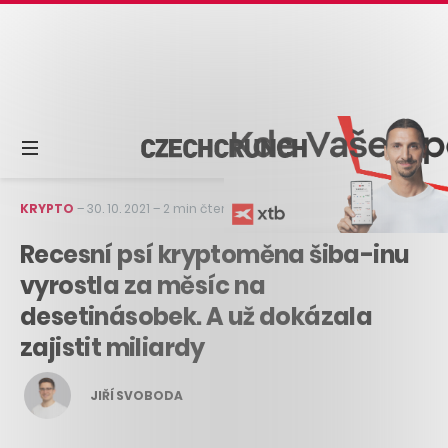
KRYPTO
–
30. 10. 2021
–
2 min čtení
Recesní psí kryptoměna šiba-inu
vyrostla za měsíc na
desetinásobek. A už dokázala
zajistit miliardy
JIŘÍ SVOBODA