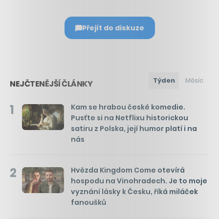
Přejít do diskuze
Týden
Měsíc
NEJČTENĚJŠÍ ČLÁNKY
1
Kam se hrabou české komedie.
Pusťte si na Netflixu historickou
satiru z Polska, její humor platí i na
nás
2
Hvězda Kingdom Come otevírá
hospodu na Vinohradech. Je to moje
vyznání lásky k Česku, říká miláček
fanoušků