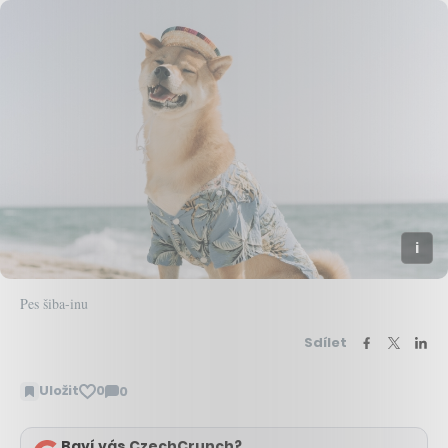
Pes šiba-inu
Sdílet
Uložit
0
0
Zobrazit
komentáře
Baví vás CzechCrunch?