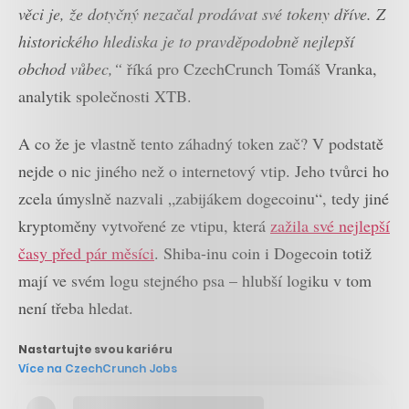
věci je, že dotyčný nezačal prodávat své tokeny dříve. Z
historického hlediska je to pravděpodobně nejlepší
obchod vůbec,“
říká pro CzechCrunch Tomáš Vranka,
analytik společnosti XTB.
A co že je vlastně tento záhadný token zač? V podstatě
nejde o nic jiného než o internetový vtip. Jeho tvůrci ho
zcela úmyslně nazvali „zabijákem dogecoinu“, tedy jiné
kryptoměny vytvořené ze vtipu, která
zažila své nejlepší
časy před pár měsíci
. Shiba-inu coin i Dogecoin totiž
mají ve svém logu stejného psa – hlubší logiku v tom
není třeba hledat.
Nastartujte svou kariéru
Více na CzechCrunch Jobs