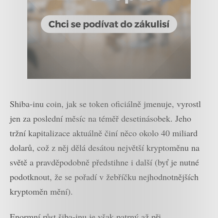
Shiba-inu coin, jak se token oficiálně jmenuje, vyrostl
jen za poslední měsíc na téměř desetinásobek. Jeho
tržní kapitalizace aktuálně činí něco okolo 40 miliard
dolarů, což z něj dělá desátou největší kryptoměnu na
světě a pravděpodobně předstihne i další (byť je nutné
podotknout, že se pořadí v žebříčku nejhodnotnějších
kryptoměn mění).
Enormní růst šiba-inu je však patrný až při