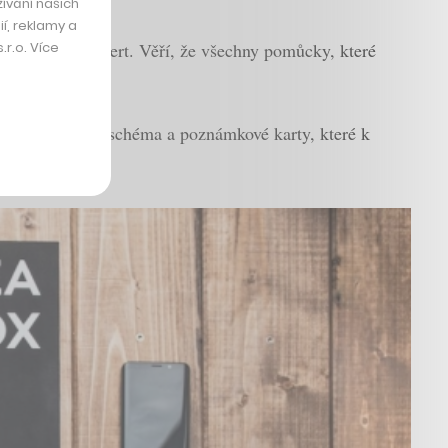
ívání našich
í, reklamy a
r.o. Více
“
popisuje Pulkert. Věří, že všechny pomůcky, které
času,“
ukazuje schéma a poznámkové karty, které k