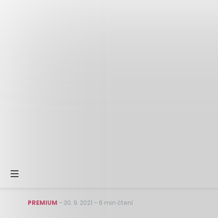
PREMIUM
–
30. 9. 2021
–
6 min čtení