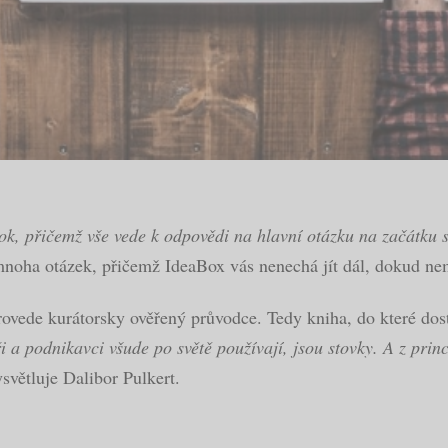
k, přičemž vše vede k odpovědi na hlavní otázku na začátku se
 mnoha otázek, přičemž IdeaBox vás nenechá jít dál, dokud ne
rovede kurátorsky ověřený průvodce. Tedy kniha, do které dost
i a podnikavci všude po světě používají, jsou stovky. A z prin
světluje Dalibor Pulkert.