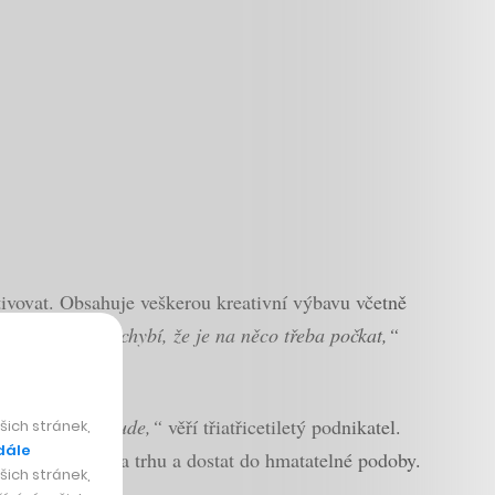
tivovat. Obsahuje veškerou kreativní výbavu včetně
mluvu, že něco chybí, že je na něco třeba počkat,“
ší společnost bude,“
věří třiatřicetiletý podnikatel.
ich stránek,
dále
slet, ověřit na trhu a dostat do hmatatelné podoby.
ich stránek,