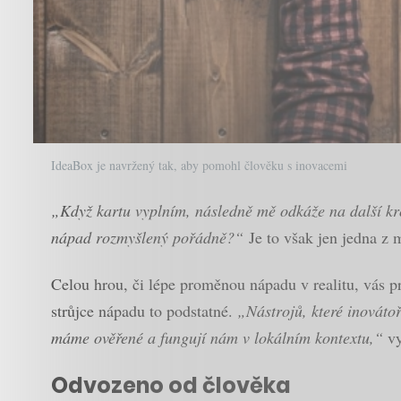
IdeaBox je navržený tak, aby pomohl člověku s inovacemi
„Když kartu vyplním, následně mě odkáže na další kro
nápad rozmyšlený pořádně?“
Je to však jen jedna z
Celou hrou, či lépe proměnou nápadu v realitu, vás p
strůjce nápadu to podstatné.
„Nástrojů, které inovátoř
máme ověřené a fungují nám v lokálním kontextu,“
vy
Odvozeno od člověka