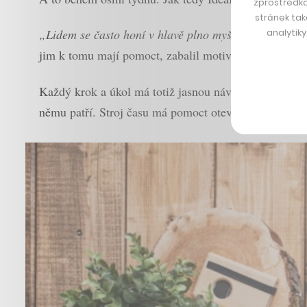
zprostředko
stránek tak
analytik
„Lidem se často honí v hlavě plno myšlenek, které vš
jim k tomu mají pomoct, zabalil motivačně. A ještě t
Každý krok a úkol má totiž jasnou návaznost a účel.
němu patří. Stroj času má pomoct otevřít kreativní čás