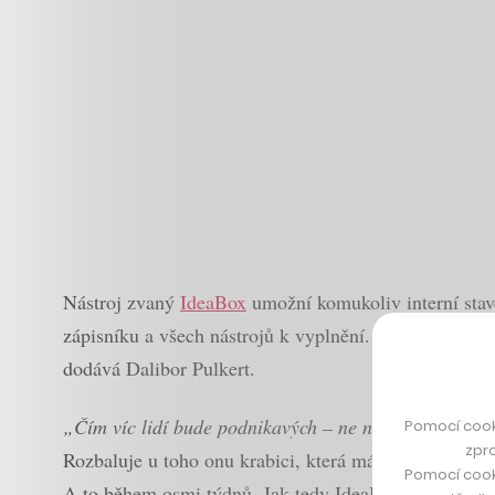
Nástroj zvaný
IdeaBox
umožní komukoliv interní stavě
zápisníku a všech nástrojů k vyplnění.
„Není potřeba 
dodává Dalibor Pulkert.
„Čím víc lidí bude podnikavých – ne nutně jako podni
Pomocí cook
zpro
Rozbaluje u toho onu krabici, která má pomoct podnik
Pomocí cook
A to během osmi týdnů. Jak tedy IdeaBox funguje?