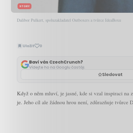
STORY
Dalibor Pulkert, spoluzakladatel Outboxers a tvůrce IdeaBoxu
Uložit
0
Baví vás CzechCrunch?
Vídejte ho na Googlu častěji.
Sledovat
Když o něm mluví, je jasné, kde si vzal inspiraci na
je. Jeho cíl ale žádnou hrou není, zdůrazňuje tvůrce Da