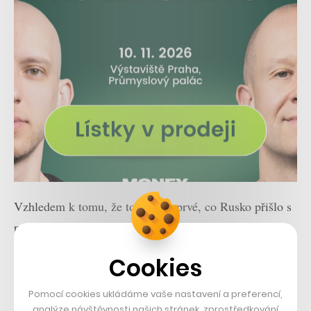
Vzhledem k tomu, že to není poprvé, co Rusko přišlo s
podobnými plány, bude ale v tomto případě
nejrozumnější si počkat až na finální výsledek…
Cookies
foto:
7141213@N04/Flickr
Pomocí cookies ukládáme vaše nastavení a preferencí,
analýze návštěvnosti našich stránek, zprostředkování