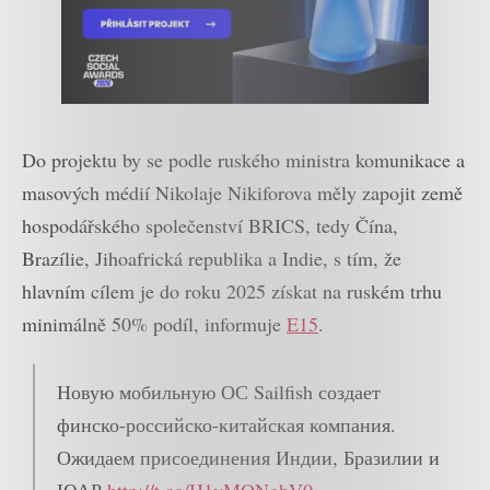
Do projektu by se podle ruského ministra komunikace a
masových médií Nikolaje Nikiforova měly zapojit země
hospodářského společenství BRICS, tedy Čína,
Brazílie, Jihoafrická republika a Indie, s tím, že
hlavním cílem je do roku 2025 získat na ruském trhu
minimálně 50% podíl, informuje
E15
.
Новую мобильную ОС Sailfish создает
финско-российско-китайская компания.
Ожидаем присоединения Индии, Бразилии и