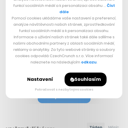
Nepřehlédněte:
funkcí sociálních médií a k personalizaci obsahu …
Číst
dále
Pomocí cookies ukládáme vaše nastavení a preferencí,
analýze návštěvnosti našich stránek, zprostředkování
funkcí sociálních médií a k personalizaci obsahu.
Informace o užívání našich stránek také dále sdílíme s
našimi obchodními partnery z oblasti sociálních médií,
reklamy a analytiky. Za tyto webové stránky a soubory
cookies odpovídá CzechCrunch s.r.o. Více informací
naleznete na následujícím
odkazu
.
Sdílet článek
Nastavení
Souhlasím
Pokračovat s nezbytnými cookies
Přejít do diskuze
Týden
Měsíc