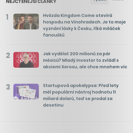
NEJČTENĚJŠÍ ČLÁNKY
1
Hvězda Kingdom Come otevírá
hospodu na Vinohradech. Je to moje
vyznání lásky k Česku, říká miláček
fanoušků
2
Jak vydělat 200 milionů za pár
měsíců? Mladý investor to zvládl s
akciemi Xeroxu, ale chce mnohem víc
3
Startupová apokalypsa: Před lety
měl populární nástroj hodnotu 11
miliard dolarů, teď se prodal za
desetinu