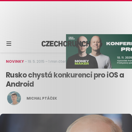
NOVINKY
–
19. 5. 2015
–
1 min čtení
Rusko chystá konkurenci pro iOS a
Android
MICHAL PTÁČEK