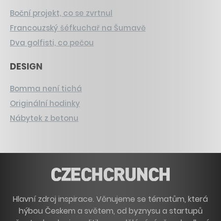
Boční projekt, co se zvrtnul
Francouzský šéfkuchař na Šumavě
Dva golfisti, co pečou
DESIGN
Bomma není tichá
Originální hodinky
Nábytek z betonu
Hlavní zdroj inspirace. Věnujeme se tématům, která
hýbou Českem a světem, od byznysu a startupů