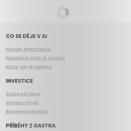
CO SE DĚJE V AI
Průšvih Anthtropicu
Nečekaný směr AI závodu
Kurzy, jak AI vypnout
INVESTICE
Sázka na Xerox
Strnad v Pirelli
Burzovní eldorádo
PŘÍBĚHY Z GASTRA