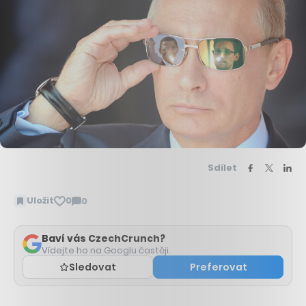
Sdílet
Uložit
0
0
Zobrazit
komentáře
Baví vás CzechCrunch?
Vídejte ho na Googlu častěji.
Sledovat
Preferovat