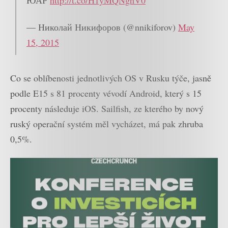
ЮАР
http://t.co/H1yMQNghV0
— Николай Никифоров (@nnikiforov)
May
15, 2015
Co se oblíbenosti jednotlivých OS v Rusku týče, jasně
podle E15 s 81 procenty vévodí Android, který s 15
procenty následuje iOS. Sailfish, ze kterého by nový
ruský operační systém měl vycházet, má pak zhruba
0,5%.