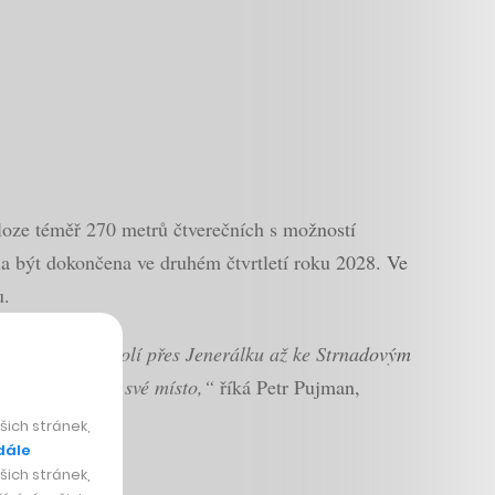
oze téměř 270 metrů čtverečních s možností
ěla být dokončena ve druhém čtvrtletí roku 2028. Ve
u.
 Od Šáreckého údolí přes Jenerálku až ke Strnadovým
é zástavbě vždy své místo,“
říká Petr Pujman,
ich stránek,
dále
ich stránek,