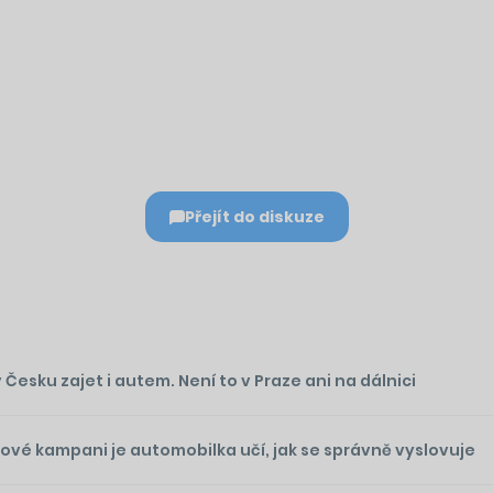
Přejít do diskuze
esku zajet i autem. Není to v Praze ani na dálnici
nové kampani je automobilka učí, jak se správně vyslovuje