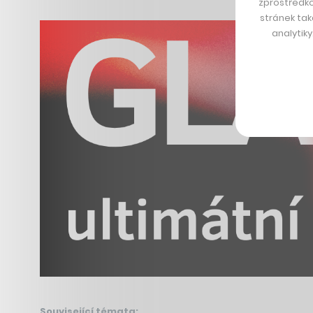
zprostředko
stránek tak
analytik
Související témata: