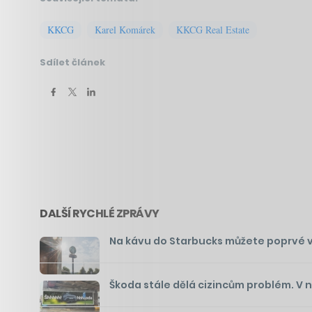
KKCG
Karel Komárek
KKCG Real Estate
Sdílet článek
DALŠÍ RYCHLÉ ZPRÁVY
Na kávu do Starbucks můžete poprvé v Č
Škoda stále dělá cizincům problém. V 