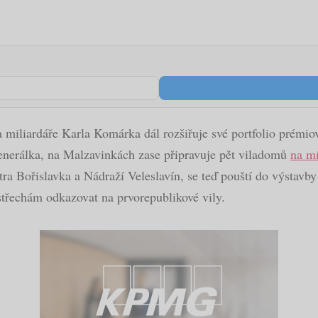
miliardáře Karla Komárka dál rozšiřuje své portfolio prémio
enerálka, na Malzavinkách zase připravuje pět viladomů
na mí
ra Bořislavka a Nádraží Veleslavín, se teď pouští do výstavb
střechám odkazovat na prvorepublikové vily.