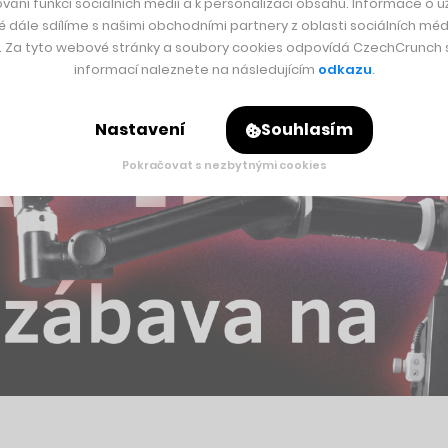
vání funkcí sociálních médií a k personalizaci obsahu. Informace o už
é dále sdílíme s našimi obchodními partnery z oblasti sociálních médi
y. Za tyto webové stránky a soubory cookies odpovídá CzechCrunch s.
informací naleznete na následujícím
odkazu
.
Nastavení
Souhlasím
Pokračovat s nezbytnými cookies