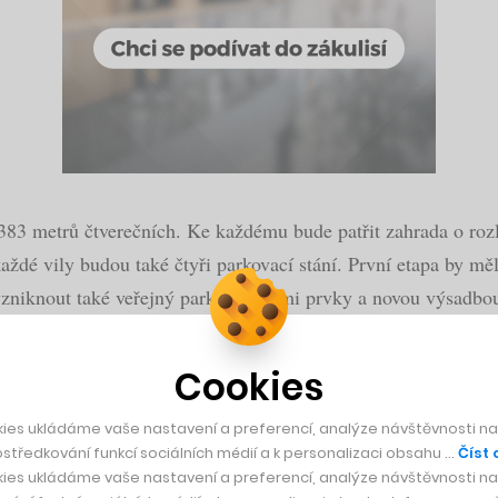
83 metrů čtverečních. Ke každému bude patřit zahrada o rozl
aždé vily budou také čtyři parkovací stání. První etapa by m
vzniknout také veřejný park s vodními prvky a novou výsadbo
ektura, genius loci a dlouhodobá strategie jdou ruku v ruce.
Cookies
teré mělo v této výjimečné části Prahy a její jedinečné vilov
ies ukládáme vaše nastavení a preferencí, analýze návštěvnosti naš
středkování funkcí sociálních médií a k personalizaci obsahu …
Číst 
ies ukládáme vaše nastavení a preferencí, analýze návštěvnosti naš