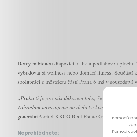
Domy nabídnou dispozici 7+kk a podlahovou plochu 3
vybudovat si wellness nebo domácí fitness. Součástí k
spolupráci s městskou částí Praha 6 má v sousedství 
„Praha 6 je pro nás důkazem toho, že kvalitní archit
Zahradám navazujeme na dědictví kvalitního bydlení, k
generální ředitel KKCG Real Estate Group.
Pomocí cook
zpro
Pomocí cook
Nepřehlédněte: