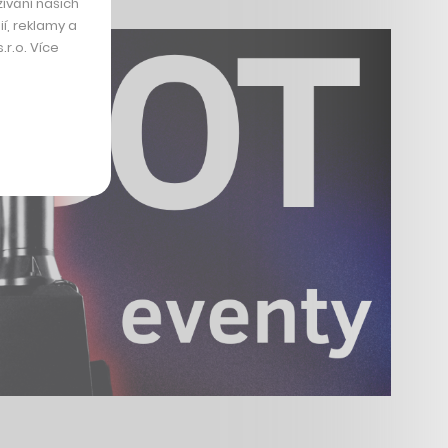
ívání našich
í, reklamy a
r.o. Více