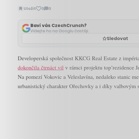
Uložit
0
0
Zobrazit
komentáře
Baví vás CzechCrunch?
Vídejte ho na Googlu častěji.
Sledovat
Developerská společnost KKCG Real Estate z impéria 
dokončila čtrnáct vil
v rámci projektu top’rezidence J
Na pomezí Vokovic a Veleslavína, nedaleko stanic met
urbanistický charakter Ořechovky a i díky valbovým 