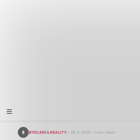
BYDLENÍ A REALITY
–
25. 6. 2026
–
1 min čtení